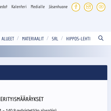
iedot
Kalenteri
Medialle
Jäsenhuone
ALUEET
MATERIAALIT
SRL
HIPPOS-LEHTI
 ERITYISMÄÄRÄYKSET
 – 140,9 pyöristetään alaspäin)