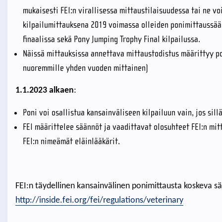
mukaisesti FEI:n virallisessa mittaustilaisuudessa tai ne vo
kilpailumittauksena 2019 voimassa olleiden ponimittaussää
finaalissa sekä Pony Jumping Trophy Final kilpailussa.
Näissä mittauksissa annettava mittaustodistus määrittyy pon
nuoremmille yhden vuoden mittainen)
1.1.2023 alkaen
:
Poni voi osallistua kansainväliseen kilpailuun vain, jos sil
FEI määrittelee säännöt ja vaadittavat olosuhteet FEI:n mit
FEI:n nimeämät eläinlääkärit.
FEI:n täydellinen kansainvälinen ponimittausta koskeva sää
http://inside.fei.org/fei/regulations/veterinary