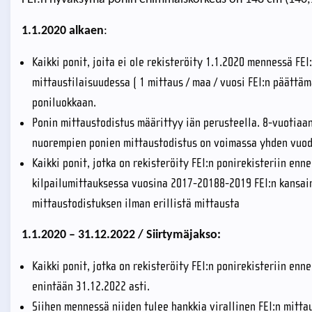
1.1.2020
alkaen
:
Kaikki ponit, joita ei ole rekisteröity 1.1.2020 mennessä FEI
mittaustilaisuudessa ( 1 mittaus / maa / vuosi FEI:n päätt
poniluokkaan.
Ponin mittaustodistus määrittyy iän perusteella. 8-vuotiaa
nuorempien ponien mittaustodistus on voimassa yhden vuod
Kaikki ponit, jotka on rekisteröity FEI:n ponirekisteriin enn
kilpailumittauksessa vuosina 2017-20188-2019 FEI:n kansain
mittaustodistuksen ilman erillistä mittausta
1.1.2020 – 31.12.2022 / Siirtymäjakso:
Kaikki ponit, jotka on rekisteröity
FEI:n ponirekisteriin enne
enintään 31.12.2022 asti.
Siihen mennessä niiden tulee hankkia virallinen FEI:n mitt