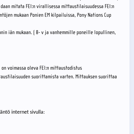
idaan mitata FEI:n virallisessa mittaustilaisuudessa FEI:n
ntöjen mukaan Ponien EM kilpailuissa, Pony Nations Cup
in iän mukaan. ( 8- v ja vanhemmille poneille lopullinen,
lä on voimassa oleva FEI:n mittaustodistus
taustilaisuuden suorittamista varten. Mittauksen suorittaa
ntö internet sivulla: