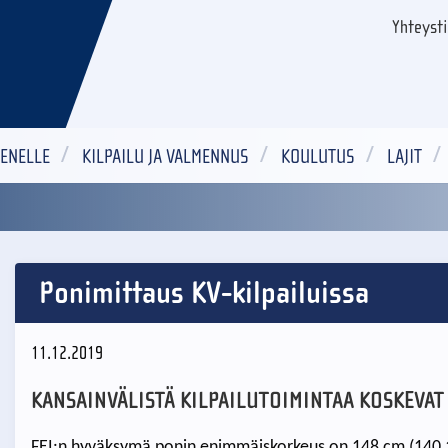
Yhteyst
ENELLE
KILPAILU JA VALMENNUS
KOULUTUS
LAJIT
Ponimittaus KV-kilpailuissa
11.12.2019
KANSAINVÄLISTÄ KILPAILUTOIMINTAA KOSKEVAT
FEI:n hyväksymä ponin enimmäiskorkeus on 148 cm (140,1