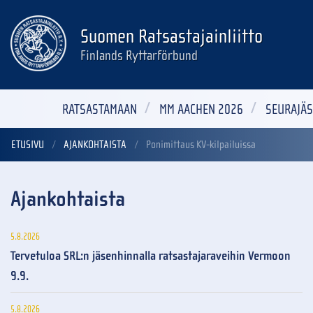
Suomen Ratsastajainliitto
Finlands Ryttarförbund
RATSASTAMAAN
MM AACHEN 2026
SEURAJÄS
ETUSIVU
AJANKOHTAISTA
Ponimittaus KV-kilpailuissa
Ajankohtaista
5.8.2026
Tervetuloa SRL:n jäsenhinnalla ratsastajaraveihin Vermoon
9.9.
5.8.2026