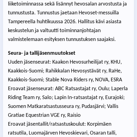
liiketoiminnassa sekä lisännyt hevosalan arvostusta ja
tunnustusta. Tunnustus jaetaan Hevoset-messuilla
Tampereella huhtikuussa 2026. Hallitus kävi asiasta
keskustelun ja valtuutti toiminnanjohtajan
valmistelemaan esityksen tunnustuksen saajaksi.
Seura- ja tallijäsenmuutokset
Uuden jäsenseurat: Kaakon Hevosurheilijat ry, KHU,
Kaakkois-Suomi; Rahikkalan Hevosystävät ry, RaHe,
Kaakkois-Suomi; Stable Nova Riders ry, NOVA, ESRA
Eroavat jäsenseurat: ABC Ratsastajat ry, Oulu; Laperla
Riding Team ry, Salo; Lapin In-ratsastajat ry, Eurajoki;
Suomen Matkaratsastusseura ry, Pudasjärvi; Vallis
Gratiae Equestrian VGE ry, Raisio
Eroavat jäsentallit/ratsastuskoulut: Korpimäen
ratsutila, Luomajärven Hevoskievari, Osaran talli,