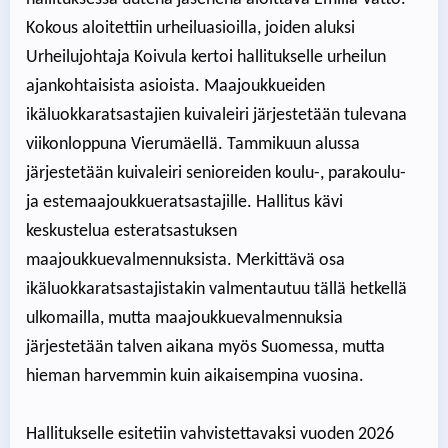
Kokous aloitettiin urheiluasioilla, joiden aluksi
Urheilujohtaja Koivula kertoi hallitukselle urheilun
ajankohtaisista asioista. Maajoukkueiden
ikäluokkaratsastajien kuivaleiri järjestetään tulevana
viikonloppuna Vierumäellä. Tammikuun alussa
järjestetään kuivaleiri senioreiden koulu-, parakoulu-
ja estemaajoukkueratsastajille. Hallitus kävi
keskustelua esteratsastuksen
maajoukkuevalmennuksista. Merkittävä osa
ikäluokkaratsastajistakin valmentautuu tällä hetkellä
ulkomailla, mutta maajoukkuevalmennuksia
järjestetään talven aikana myös Suomessa, mutta
hieman harvemmin kuin aikaisempina vuosina.
Hallitukselle esitetiin vahvistettavaksi vuoden 2026