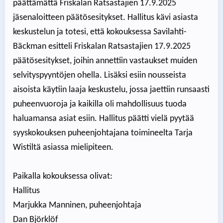
päättämättä Friskalan Ratsastajien 17.9.2025
jäsenaloitteen päätösesitykset. Hallitus kävi asiasta
keskustelun ja totesi, että kokouksessa Savilahti-
Bäckman esitteli Friskalan Ratsastajien 17.9.2025
päätösesitykset, joihin annettiin vastaukset muiden
selvityspyyntöjen ohella. Lisäksi esiin nousseista
aisoista käytiin laaja keskustelu, jossa jaettiin runsaasti
puheenvuoroja ja kaikilla oli mahdollisuus tuoda
haluamansa asiat esiin. Hallitus päätti vielä pyytää
syyskokouksen puheenjohtajana toimineelta Tarja
Wistiltä asiassa mielipiteen.
Paikalla kokouksessa olivat:
Hallitus
Marjukka Manninen, puheenjohtaja
Dan Björklöf