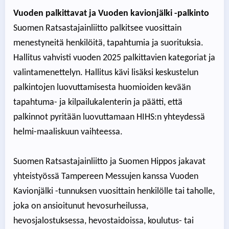
Vuoden palkittavat ja Vuoden kavionjälki -palkinto
Suomen Ratsastajainliitto palkitsee vuosittain
menestyneitä henkilöitä, tapahtumia ja suorituksia.
Hallitus vahvisti vuoden 2025 palkittavien kategoriat ja
valintamenettelyn. Hallitus kävi lisäksi keskustelun
palkintojen luovuttamisesta huomioiden kevään
tapahtuma- ja kilpailukalenterin ja päätti, että
palkinnot pyritään luovuttamaan HIHS:n yhteydessä
helmi-maaliskuun vaihteessa.
Suomen Ratsastajainliitto ja Suomen Hippos jakavat
yhteistyössä Tampereen Messujen kanssa Vuoden
Kavionjälki -tunnuksen vuosittain henkilölle tai taholle,
joka on ansioitunut hevosurheilussa,
hevosjalostuksessa, hevostaidoissa, koulutus- tai