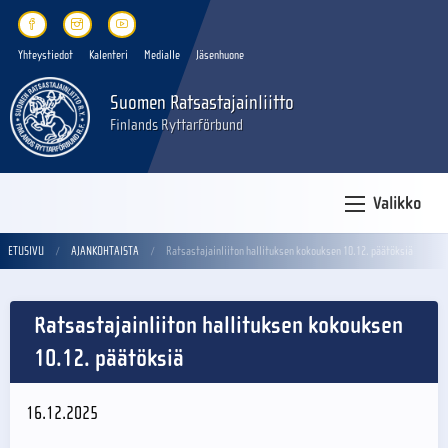
Yhteystiedot
Kalenteri
Medialle
Jäsenhuone
Suomen Ratsastajainliitto
Finlands Ryttarförbund
Valikko
ETUSIVU
AJANKOHTAISTA
Ratsastajainliiton hallituksen kokouksen 10.12. päätöksiä
Ratsastajainliiton hallituksen kokouksen
10.12. päätöksiä
16.12.2025