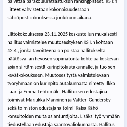
päivittää parakouluratsastuksen rankingpisteet. KS I:n
liitteet vahvistetaan kokonaisuudessaan
sähköpostikokouksessa joulukuun aikana.
Liittokokouksessa 23.11.2025 keskustellun mukaisesti
hallitus valmistelee muutosesityksen KS I:n kohtaan
42.4., jonka tavoitteena on poistaa hallitukselta
päätösvallan hevosen sopimatonta kohtelua koskevan
asian siirtämisestä kurinpitolautakunnalle, ja tuo sen
kevätkokoukseen. Muutosesitystä valmistelevaan
työryhmään on kurinpitolautakunnasta nimetty Ilkka
Laari ja Emma Lehtomäki. Hallituksen edustajina
toimivat Marjukka Manninen ja Valtteri Gundersby
sekä toimiston edustajana toimii Kaisa Kähö
konsultoiden muita asiantuntijoita. Lisäksi työryhmään
tiedustellaan edustaja sääntövaliokunnasta. Hallitus