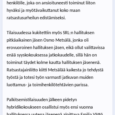
henkilölle, joka on ansioituneesti toiminut liiton
hyväksi ja myötävaikuttanut koko maan
ratsastusurheilun edistämiseksi.
Tilaisuudessa kukitettiin myös SRL:n hallituksen
pitkäaikainen jäsen Osmo Metsälä, jonka oli
erovuoroinen hallituksen jäsen, eikä ollut valittavissa
enää syyskokouksessa jatkokaudelle, sillä hän on
toiminut täydet kolme kautta hallituksen jäsenenä.
Ratsastajainliitto kiitti Metsälää kaikesta jo tehdystä
työstä ja totesi työn varmasti jatkuvan muiden
luottamus- ja toimihenkilötehtävien parissa.
Palkitsemistilaisuuden jälkeen pidetyn
hybridikokoukseen osallistui myös ensi vuonna
hallituksessa uutena jäsenenä aloittava Emilia Vättö.