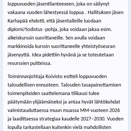
loppuvuoden jäsentilanteeseen, joka on säilynyt
vakaana vuoden lähestyessä loppua . Hallituksen jäsen
Karhapää ehdotti, että jäsentalleille luodaan
diplomi/todistus -pohja, joka voidaan jakaa esim.
alkeiskurssin suorittaneille. Sen avulla voidaan
markkinoida kurssin suorittaneelle yhteistyöseuran
jäsenyyttä. Idea pidettiin hyvänä ja se toteutetaan
resurssien puitteissa.
Toiminnanjohtaja Koivisto esitteli loppuvuoden
taloudellisen ennusteen. Talouden tasapainottamisen
toimenpiteiden saattelemana tilikausi tulee
päätymään ylijäämäiseksi ja antaa hyvät lähtökohdat
valmistauduttaessa muun muassa MM-vuoteen 2026
ja laadittaessa strategiaa kaudelle 2027–2030. Vuoden
lopulla tarkastellaan kuitenkin vielä mahdollisten