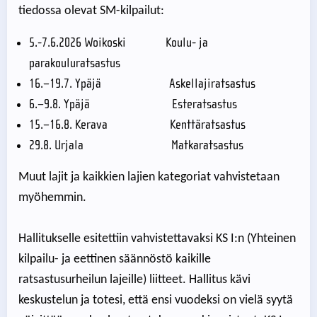
tiedossa olevat SM-kilpailut:
5.-7.6.2026 Woikoski Koulu- ja
parakouluratsastus
16.–19.7. Ypäjä Askellajiratsastus
6.–9.8. Ypäjä Esteratsastus
15.–16.8. Kerava Kenttäratsastus
29.8. Urjala Matkaratsastus
Muut lajit ja kaikkien lajien kategoriat vahvistetaan
myöhemmin.
Hallitukselle esitettiin vahvistettavaksi KS I:n (Yhteinen
kilpailu- ja eettinen säännöstö kaikille
ratsastusurheilun lajeille) liitteet. Hallitus kävi
keskustelun ja totesi, että ensi vuodeksi on vielä syytä