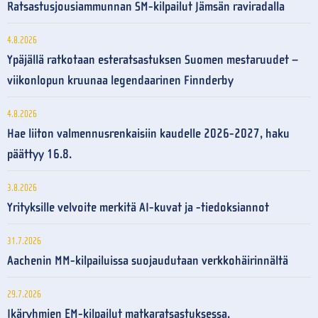
Ratsastusjousiammunnan SM-kilpailut Jämsän raviradalla
4.8.2026
Ypäjällä ratkotaan esteratsastuksen Suomen mestaruudet –
viikonlopun kruunaa legendaarinen Finnderby
4.8.2026
Hae liiton valmennusrenkaisiin kaudelle 2026-2027, haku
päättyy 16.8.
3.8.2026
Yrityksille velvoite merkitä AI-kuvat ja -tiedoksiannot
31.7.2026
Aachenin MM-kilpailuissa suojaudutaan verkkohäirinnältä
29.7.2026
Ikäryhmien EM-kilpailut matkaratsastuksessa,