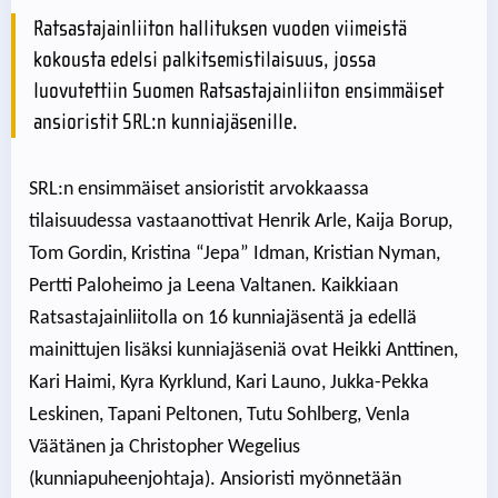
Ratsastajainliiton hallituksen vuoden viimeistä
kokousta edelsi palkitsemistilaisuus, jossa
luovutettiin Suomen Ratsastajainliiton ensimmäiset
ansioristit SRL:n kunniajäsenille.
SRL:n ensimmäiset ansioristit arvokkaassa
tilaisuudessa vastaanottivat Henrik Arle, Kaija Borup,
Tom Gordin, Kristina “Jepa” Idman, Kristian Nyman,
Pertti Paloheimo ja Leena Valtanen. Kaikkiaan
Ratsastajainliitolla on 16 kunniajäsentä ja edellä
mainittujen lisäksi kunniajäseniä ovat Heikki Anttinen,
Kari Haimi, Kyra Kyrklund, Kari Launo, Jukka-Pekka
Leskinen, Tapani Peltonen, Tutu Sohlberg, Venla
Väätänen ja Christopher Wegelius
(kunniapuheenjohtaja). Ansioristi myönnetään