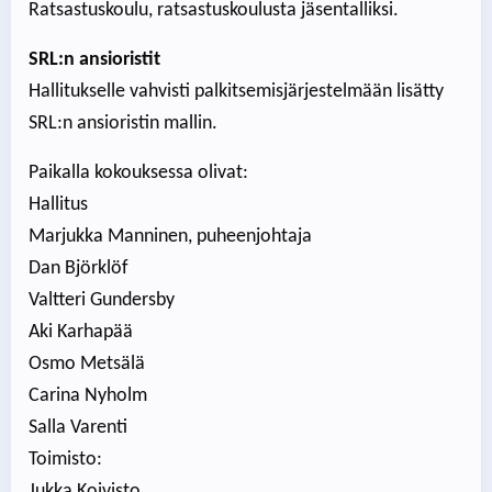
Ratsastuskoulu, ratsastuskoulusta jäsentalliksi.
SRL:n ansioristit
Hallitukselle vahvisti palkitsemisjärjestelmään lisätty
SRL:n ansioristin mallin.
Paikalla kokouksessa olivat:
Hallitus
Marjukka Manninen, puheenjohtaja
Dan Björklöf
Valtteri Gundersby
Aki Karhapää
Osmo Metsälä
Carina Nyholm
Salla Varenti
Toimisto:
Jukka Koivisto