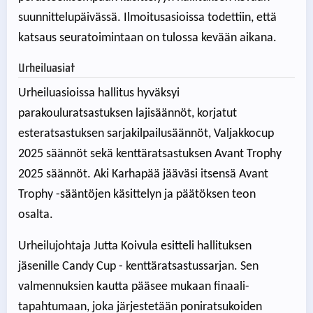
suunnittelupäivässä. Ilmoitusasioissa todettiin, että
katsaus seuratoimintaan on tulossa kevään aikana.
Urheiluasiat
Urheiluasioissa hallitus hyväksyi
parakouluratsastuksen lajisäännöt, korjatut
esteratsastuksen sarjakilpailusäännöt, Valjakkocup
2025 säännöt sekä kenttäratsastuksen Avant Trophy
2025 säännöt. Aki Karhapää jääväsi itsensä Avant
Trophy -sääntöjen käsittelyn ja päätöksen teon
osalta.
Urheilujohtaja Jutta Koivula esitteli hallituksen
jäsenille Candy Cup - kenttäratsastussarjan. Sen
valmennuksien kautta pääsee mukaan finaali-
tapahtumaan, joka järjestetään poniratsukoiden