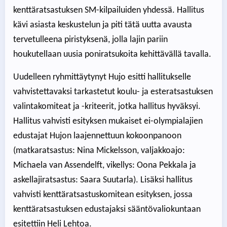
kenttäratsastuksen SM-kilpailuiden yhdessä. Hallitus
kävi asiasta keskustelun ja piti tätä uutta avausta
tervetulleena piristyksenä, jolla lajin pariin
houkutellaan uusia poniratsukoita kehittävällä tavalla.
Uudelleen ryhmittäytynyt Hujo esitti hallitukselle
vahvistettavaksi tarkastetut koulu- ja esteratsastuksen
valintakomiteat ja -kriteerit, jotka hallitus hyväksyi.
Hallitus vahvisti esityksen mukaiset ei-olympialajien
edustajat Hujon laajennettuun kokoonpanoon
(matkaratsastus: Nina Mickelsson, valjakkoajo:
Michaela van Assendelft, vikellys: Oona Pekkala ja
askellajiratsastus: Saara Suutarla). Lisäksi hallitus
vahvisti kenttäratsastuskomitean esityksen, jossa
kenttäratsastuksen edustajaksi sääntövaliokuntaan
esitettiin Heli Lehtoa.