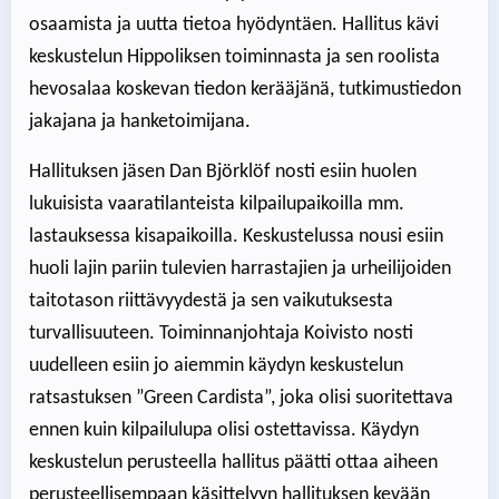
osaamista ja uutta tietoa hyödyntäen. Hallitus kävi
keskustelun Hippoliksen toiminnasta ja sen roolista
hevosalaa koskevan tiedon kerääjänä, tutkimustiedon
jakajana ja hanketoimijana.
Hallituksen jäsen Dan Björklöf nosti esiin huolen
lukuisista vaaratilanteista kilpailupaikoilla mm.
lastauksessa kisapaikoilla. Keskustelussa nousi esiin
huoli lajin pariin tulevien harrastajien ja urheilijoiden
taitotason riittävyydestä ja sen vaikutuksesta
turvallisuuteen. Toiminnanjohtaja Koivisto nosti
uudelleen esiin jo aiemmin käydyn keskustelun
ratsastuksen ”Green Cardista”, joka olisi suoritettava
ennen kuin kilpailulupa olisi ostettavissa. Käydyn
keskustelun perusteella hallitus päätti ottaa aiheen
perusteellisempaan käsittelyyn hallituksen kevään