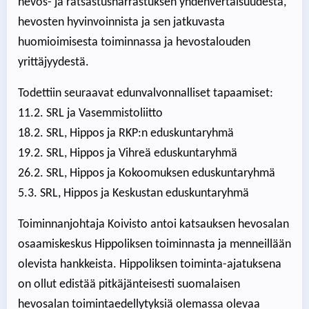
hevos- ja ratsastusharrastuksen yhdenvertaisuudesta,
hevosten hyvinvoinnista ja sen jatkuvasta
huomioimisesta toiminnassa ja hevostalouden
yrittäjyydestä.
Todettiin seuraavat edunvalvonnalliset tapaamiset:
11.2. SRL ja Vasemmistoliitto
18.2. SRL, Hippos ja RKP:n eduskuntaryhmä
19.2. SRL, Hippos ja Vihreä eduskuntaryhmä
26.2. SRL, Hippos ja Kokoomuksen eduskuntaryhmä
5.3. SRL, Hippos ja Keskustan eduskuntaryhmä
Toiminnanjohtaja Koivisto antoi katsauksen hevosalan
osaamiskeskus Hippoliksen toiminnasta ja menneillään
olevista hankkeista. Hippoliksen toiminta-ajatuksena
on ollut edistää pitkäjänteisesti suomalaisen
hevosalan toimintaedellytyksiä olemassa olevaa