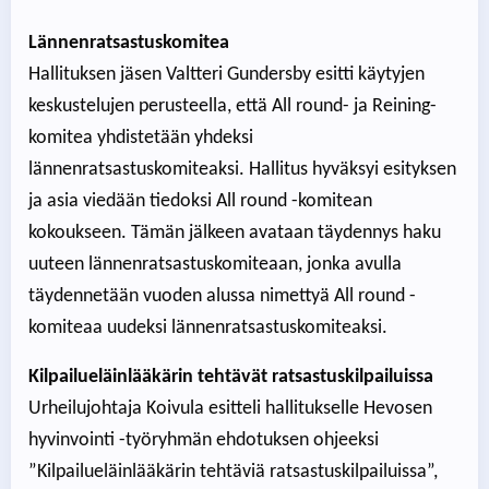
Lännenratsastuskomitea
Hallituksen jäsen Valtteri Gundersby esitti käytyjen
keskustelujen perusteella, että All round- ja Reining-
komitea yhdistetään yhdeksi
lännenratsastuskomiteaksi. Hallitus hyväksyi esityksen
ja asia viedään tiedoksi All round -komitean
kokoukseen. Tämän jälkeen avataan täydennys haku
uuteen lännenratsastuskomiteaan, jonka avulla
täydennetään vuoden alussa nimettyä All round -
komiteaa uudeksi lännenratsastuskomiteaksi.
Kilpailueläinlääkärin tehtävät ratsastuskilpailuissa
Urheilujohtaja Koivula esitteli hallitukselle Hevosen
hyvinvointi -työryhmän ehdotuksen ohjeeksi
”Kilpailueläinlääkärin tehtäviä ratsastuskilpailuissa”,