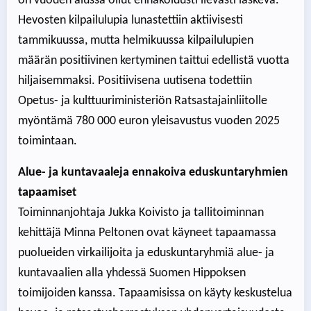
on vuoden alussa ollut ennakoidusti lievästi laskeva.
Hevosten kilpailulupia lunastettiin aktiivisesti
tammikuussa, mutta helmikuussa kilpailulupien
määrän positiivinen kertyminen taittui edellistä vuotta
hiljaisemmaksi. Positiivisena uutisena todettiin
Opetus- ja kulttuuriministeriön Ratsastajainliitolle
myöntämä 780 000 euron yleisavustus vuoden 2025
toimintaan.
Alue- ja kuntavaaleja ennakoiva eduskuntaryhmien
tapaamiset
Toiminnanjohtaja Jukka Koivisto ja tallitoiminnan
kehittäjä Minna Peltonen ovat käyneet tapaamassa
puolueiden virkailijoita ja eduskuntaryhmiä alue- ja
kuntavaalien alla yhdessä Suomen Hippoksen
toimijoiden kanssa. Tapaamisissa on käyty keskustelua