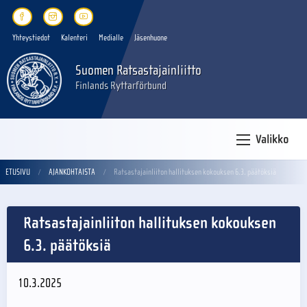
Yhteystiedot
Kalenteri
Medialle
Jäsenhuone
Suomen Ratsastajainliitto
Finlands Ryttarförbund
Valikko
ETUSIVU
AJANKOHTAISTA
Ratsastajainliiton hallituksen kokouksen 6.3. päätöksiä
Ratsastajainliiton hallituksen kokouksen
6.3. päätöksiä
10.3.2025