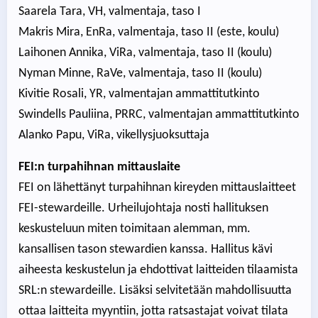
Saarela Tara, VH, valmentaja, taso I
Makris Mira, EnRa, valmentaja, taso II (este, koulu)
Laihonen Annika, ViRa, valmentaja, taso II (koulu)
Nyman Minne, RaVe, valmentaja, taso II (koulu)
Kivitie Rosali, YR, valmentajan ammattitutkinto
Swindells Pauliina, PRRC, valmentajan ammattitutkinto
Alanko Papu, ViRa, vikellysjuoksuttaja
FEI:n turpahihnan mittauslaite
FEI on lähettänyt turpahihnan kireyden mittauslaitteet
FEI-stewardeille. Urheilujohtaja nosti hallituksen
keskusteluun miten toimitaan alemman, mm.
kansallisen tason stewardien kanssa. Hallitus kävi
aiheesta keskustelun ja ehdottivat laitteiden tilaamista
SRL:n stewardeille. Lisäksi selvitetään mahdollisuutta
ottaa laitteita myyntiin, jotta ratsastajat voivat tilata