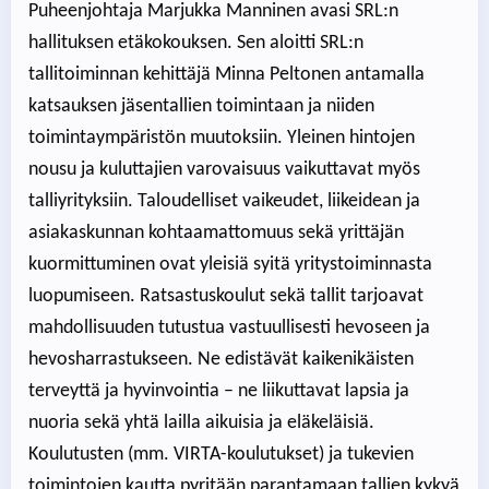
Puheenjohtaja Marjukka Manninen avasi SRL:n
hallituksen etäkokouksen. Sen aloitti SRL:n
tallitoiminnan kehittäjä Minna Peltonen antamalla
katsauksen jäsentallien toimintaan ja niiden
toimintaympäristön muutoksiin. Yleinen hintojen
nousu ja kuluttajien varovaisuus vaikuttavat myös
talliyrityksiin. Taloudelliset vaikeudet, liikeidean ja
asiakaskunnan kohtaamattomuus sekä yrittäjän
kuormittuminen ovat yleisiä syitä yritystoiminnasta
luopumiseen. Ratsastuskoulut sekä tallit tarjoavat
mahdollisuuden tutustua vastuullisesti hevoseen ja
hevosharrastukseen. Ne edistävät kaikenikäisten
terveyttä ja hyvinvointia – ne liikuttavat lapsia ja
nuoria sekä yhtä lailla aikuisia ja eläkeläisiä.
Koulutusten (mm. VIRTA-koulutukset) ja tukevien
toimintojen kautta pyritään parantamaan tallien kykyä