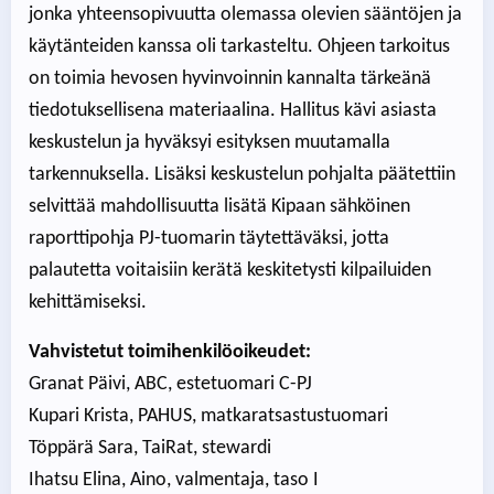
jonka yhteensopivuutta olemassa olevien sääntöjen ja
käytänteiden kanssa oli tarkasteltu. Ohjeen tarkoitus
on toimia hevosen hyvinvoinnin kannalta tärkeänä
tiedotuksellisena materiaalina. Hallitus kävi asiasta
keskustelun ja hyväksyi esityksen muutamalla
tarkennuksella. Lisäksi keskustelun pohjalta päätettiin
selvittää mahdollisuutta lisätä Kipaan sähköinen
raporttipohja PJ-tuomarin täytettäväksi, jotta
palautetta voitaisiin kerätä keskitetysti kilpailuiden
kehittämiseksi.
Vahvistetut toimihenkilöoikeudet:
Granat Päivi, ABC, estetuomari C-PJ
Kupari Krista, PAHUS, matkaratsastustuomari
Töppärä Sara, TaiRat, stewardi
Ihatsu Elina, Aino, valmentaja, taso I