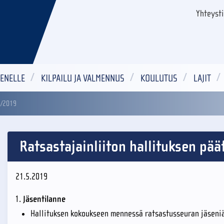
Yhteyst
ENELLE
KILPAILU JA VALMENNUS
KOULUTUS
LAJIT
5/2019
Ratsastajainliiton hallituksen pä
21.5.2019
Jäsentilanne
Hallituksen kokoukseen mennessä ratsastusseuran jäseniä