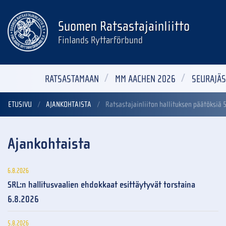
Suomen Ratsastajainliitto
Finlands Ryttarförbund
RATSASTAMAAN
MM AACHEN 2026
SEURAJÄS
ETUSIVU
AJANKOHTAISTA
Ratsastajainliiton hallituksen päätöksiä 
Ajankohtaista
6.8.2026
SRL:n hallitusvaalien ehdokkaat esittäytyvät torstaina
6.8.2026
5.8.2026