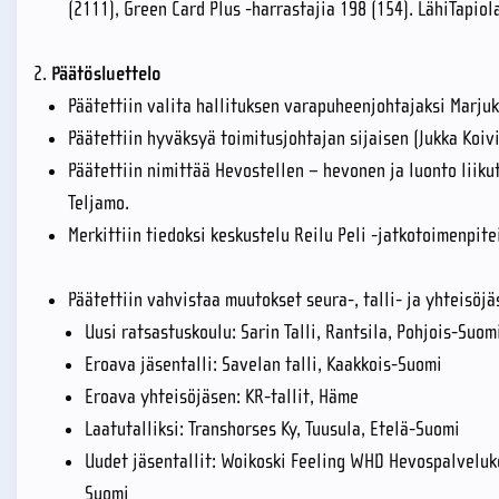
(2111), Green Card Plus -harrastajia 198 (154). LähiTapio
Päätösluettelo
Päätettiin valita hallituksen varapuheenjohtajaksi Marju
Päätettiin hyväksyä toimitusjohtajan sijaisen (Jukka Koiv
Päätettiin nimittää Hevostellen – hevonen ja luonto lii
Teljamo.
Merkittiin tiedoksi keskustelu Reilu Peli -jatkotoimenpite
Päätettiin vahvistaa muutokset seura-, talli- ja yhteisöjä
Uusi ratsastuskoulu: Sarin Talli, Rantsila, Pohjois-Suo
Eroava jäsentalli: Savelan talli, Kaakkois-Suomi
Eroava yhteisöjäsen: KR-tallit, Häme
Laatutalliksi: Transhorses Ky, Tuusula, Etelä-Suomi
Uudet jäsentallit: Woikoski Feeling WHD Hevospalveluk
Suomi