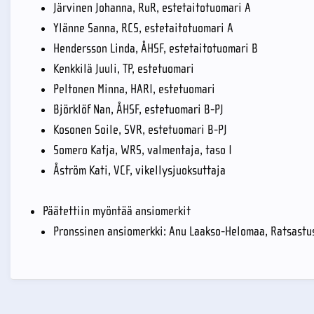
Järvinen Johanna, RuR, estetaitotuomari A
Ylänne Sanna, RCS, estetaitotuomari A
Hendersson Linda, ÅHSF, estetaitotuomari B
Kenkkilä Juuli, TP, estetuomari
Peltonen Minna, HARI, estetuomari
Björklöf Nan, ÅHSF, estetuomari B-PJ
Kosonen Soile, SVR, estetuomari B-PJ
Somero Katja, WRS, valmentaja, taso I
Åström Kati, VCF, vikellysjuoksuttaja
Päätettiin myöntää ansiomerkit
Pronssinen ansiomerkki: Anu Laakso-Helomaa, Ratsastu