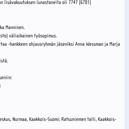
lan lisävakuutuksen lunastaneita oli 7747 (6701)
kka Manninen.
isto) väliaikainen työsopimus.
kuttaa -hankkeen ohjausryhmän jäseniksi Anna Wessman ja Marja
istä.
seniin:
mi
eskus, Nurmaa, Kaakkois-Suomi; Ratsuniemen talli, Kaakkois-