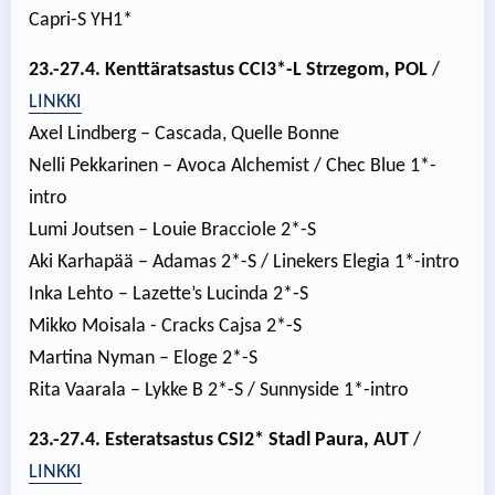
Capri-S YH1*
23.-27.4. Kenttäratsastus CCI3*-L Strzegom, POL
/
LINKKI
Axel Lindberg – Cascada, Quelle Bonne
Nelli Pekkarinen – Avoca Alchemist / Chec Blue 1*-
intro
Lumi Joutsen – Louie Bracciole 2*-S
Aki Karhapää – Adamas 2*-S / Linekers Elegia 1*-intro
Inka Lehto – Lazette’s Lucinda 2*-S
Mikko Moisala - Cracks Cajsa 2*-S
Martina Nyman – Eloge 2*-S
Rita Vaarala – Lykke B 2*-S / Sunnyside 1*-intro
23.-27.4. Esteratsastus CSI2* Stadl Paura, AUT
/
LINKKI