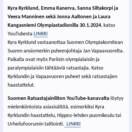
Kyra Kyrklund, Emma Kanerva, Sanna Siltakorpi ja
Veera Manninen sekä Jonna Aaltonen ja Laura
Kangasniemi Olympiastadionilla 30.1.2024
, katso
YouTubesta
LINKKI
Kyra Kyrklund vastaanottaa Suomen Olympiakomitean
Suuren ansiomerkin puheenjohtaja Jan Vapaavuorelta.
Paikalla ovat myös Pariisin olympialaisiin ja
paralympialaisiin tähtääviä ratsastajia. Katso
Kyrklundin ja Vapaavuoren puheet sekä ratsastajien
haastattelut.
Suomen Ratsastajainliiton YouTube-kanavalta
löytyy
mielenkiintoista asiasisältöä, esimerkiksi Kyra
Kyrklundin haastattelu, Hippos-lehden puomikoulu tai
Urheilufoorumin taltiointi.
LINKKI