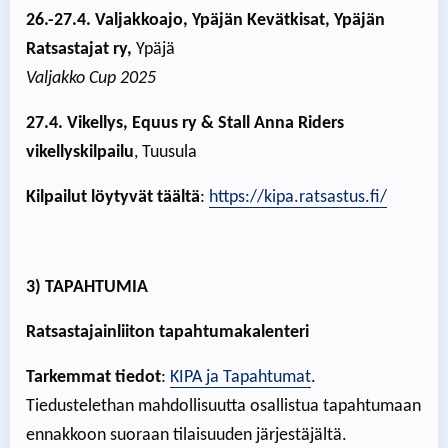
26.-27.4. Valjakkoajo, Ypäjän Kevätkisat, Ypäjän
Ratsastajat ry,
Ypäjä
Valjakko Cup 2025
27.4. Vikellys, Equus ry & Stall Anna Riders
vikellyskilpailu
, Tuusula
Kilpailut löytyvät täältä
:
https://kipa.ratsastus.fi/
3) TAPAHTUMIA
Ratsastajainliiton tapahtumakalenteri
Tarkemmat tiedot
:
KIPA ja Tapahtumat
.
Tiedustelethan mahdollisuutta osallistua tapahtumaan
ennakkoon suoraan tilaisuuden järjestäjältä.