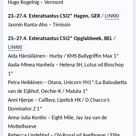
Hugo Kogelnig – Vermont
23.-27.4. Esteratsastus CSI2* Hagen, GER
/
LINKKI
Jasmin Ranta-Aho – Timissin
23.-27.4. Esteratsastus CSI2* Opglabbeek, BEL
/
LINKKI
Aida Hämäläinen - Hurby / KMS Ballygriffin Max 1*
Aada-Minea Hanhela – Helena SH, Lotus vd Bisschop
1*
Petra Heikkinen – Otana, Unicorn YH1*/La Baloubetta
van de Eijkhof, Oechie-K / Maluta 1*
Anni Hjerpe – Callboy, Lipstick HX / D.Chacco’s
Dominator Z 1*
Anna-Julia Kontio – Eight Mile, Jay Jay van de
Mottelhoeve
Rebecca Lindeblad – QV-Royal vd Axelhoeve / Elite