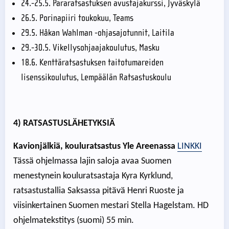
24.-25.5. Pararatsastuksen avustajakurssi, Jyväskylä
26.5. Porinapiiri toukokuu, Teams
29.5. Håkan Wahlman -ohjasajotunnit, Laitila
29.-30.5. Vikellysohjaajakoulutus, Masku
18.6. Kenttäratsastuksen taitotumareiden
lisenssikoulutus, Lempäälän Ratsastuskoulu
4) RATSASTUSLÄHETYKSIÄ
Kavionjälkiä, kouluratsastus Yle Areenassa
LINKKI
Tässä ohjelmassa lajin saloja avaa Suomen
menestynein kouluratsastaja Kyra Kyrklund,
ratsastustallia Saksassa pitävä Henri Ruoste ja
viisinkertainen Suomen mestari Stella Hagelstam. HD
ohjelmatekstitys (suomi) 55 min.