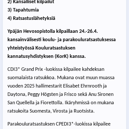
2) Kansalliset kilpailut
3) Tapahtumia
4) Ratsastuslähetyksiä
Ypäjän Hevosopistolla kilpaillaan 24.-26.4.
kansainvälisesti koulu- ja parakouluratsastuksessa
yhteistyössä Kouluratsastuksen
kannatusyhdistyksen (KorK) kanssa.
CDI3* Grand Prix -luokissa kilpailee kahdeksan
suomalaista ratsukkoa. Mukana ovat muun muassa
vuoden 2025 hallimestarit Elisabet Ehrnrooth ja
Daytona, Peggy Högsten ja Frisco sekä Anu Sironen
San Quellella ja Fiorettolla. Ikäryhmissä on mukana
ratsukoita Suomesta, Virosta ja Ruotsista.
Parakouluratsastuksen CPEDI3*-luokissa kilpailee