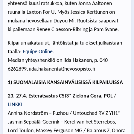
yhteensä kuusi ratsukkoa, kuten Jonna Aaltonen
ruunalla Laxton For U. Myös Jessica Kerttunen on
mukana hevosellaan Duyou Mi. Ruotsista saapuvat
kilpailemaan Renee Claesson-Ribring ja Pam Svane.
Kilpailun aikataulut, lähtölistat ja tulokset julkaistaan
täällä:
Equipe Online
.
Median yhteyshenkilö on Iida Hakanen, p. 040
6262899, iida.hakanen(at)hevosopisto.fi
1) SUOMALAISIA KANSAINVÄLISISSÄ KILPAILUISSA
23.-27.4. Esteratsastus CSI3* Zielona Gora, POL
/
LINKKI
Annina Nordström – Fuzhou / Untouched RV Z YH1*
Jasmin Seppälä-Geerink – Kerel van het Sterrebos,
Lord Toulon, Massey Ferguson MG / Balarous Z, Onora