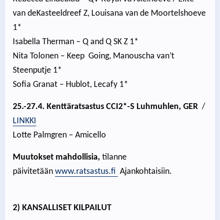
van deKasteeldreef Z, Louisana van de Moortelshoeve
1*
Isabella Therman – Q and Q SK Z 1*
Nita Tolonen – Keep Going, Manouscha van’t
Steenputje 1*
Sofia Granat – Hublot, Lecafy 1*
25.-27.4. Kenttäratsastus CCI2*-S Luhmuhlen, GER
/
LINKKI
Lotte Palmgren – Amicello
Muutokset mahdollisia,
tilanne
päivitetään
www.ratsastus.fi
Ajankohtaisiin.
2) KANSALLISET KILPAILUT