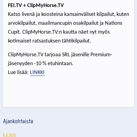
FEI.TV
+ ClipMyHorse.TV
Katso livenä ja koosteina kansainväliset kilpailut, kuten
arvokilpailut, maailmancupin osakilpailut ja Nations
Cupit. ClipMyHorse.TV:n kautta näet nyt myös
kotimaiset ratsastuksen tähtikilpailut.
ClipMyHorse.TV tarjoaa SRL jäsenille Premium-
jäsenyyden -10 % etuhintaan.
Lue lisää:
LINKKI
Ajankohtaista
6.8.2026