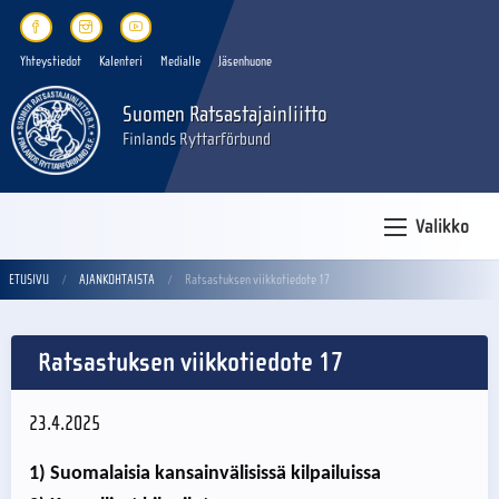
Yhteystiedot
Kalenteri
Medialle
Jäsenhuone
Suomen Ratsastajainliitto
Finlands Ryttarförbund
Valikko
ETUSIVU
AJANKOHTAISTA
Ratsastuksen viikkotiedote 17
Ratsastuksen viikkotiedote 17
23.4.2025
1) Suomalaisia kansainvälisissä kilpailuissa