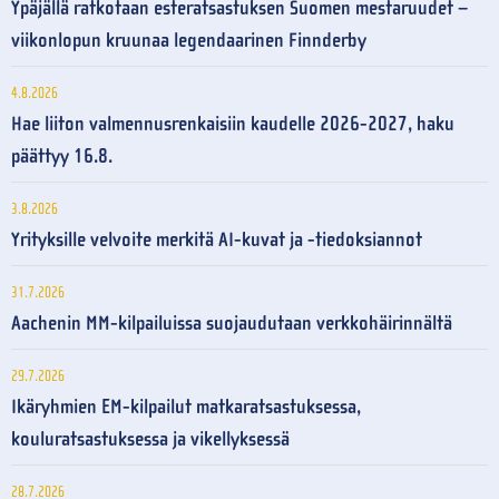
Ypäjällä ratkotaan esteratsastuksen Suomen mestaruudet –
viikonlopun kruunaa legendaarinen Finnderby
4.8.2026
Hae liiton valmennusrenkaisiin kaudelle 2026-2027, haku
päättyy 16.8.
3.8.2026
Yrityksille velvoite merkitä AI-kuvat ja -tiedoksiannot
31.7.2026
Aachenin MM-kilpailuissa suojaudutaan verkkohäirinnältä
29.7.2026
Ikäryhmien EM-kilpailut matkaratsastuksessa,
kouluratsastuksessa ja vikellyksessä
28.7.2026