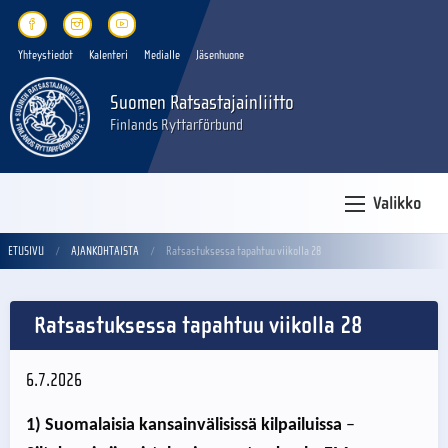
Yhteystiedot
Kalenteri
Medialle
Jäsenhuone
Suomen Ratsastajainliitto
Finlands Ryttarförbund
Valikko
ETUSIVU
AJANKOHTAISTA
Ratsastuksessa tapahtuu viikolla 28
Ratsastuksessa tapahtuu viikolla 28
6.7.2026
1) Suomalaisia kansainvälisissä kilpailuissa
–