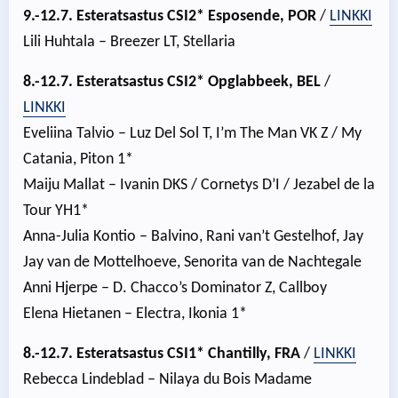
9.-12.7. Esteratsastus CSI2* Esposende, POR
/
LINKKI
Lili Huhtala – Breezer LT, Stellaria
8.-12.7. Esteratsastus CSI2* Opglabbeek, BEL
/
LINKKI
Eveliina Talvio – Luz Del Sol T, I’m The Man VK Z / My
Catania, Piton 1*
Maiju Mallat – Ivanin DKS / Cornetys D’I / Jezabel de la
Tour YH1*
Anna-Julia Kontio – Balvino, Rani van’t Gestelhof, Jay
Jay van de Mottelhoeve, Senorita van de Nachtegale
Anni Hjerpe – D. Chacco’s Dominator Z, Callboy
Elena Hietanen – Electra, Ikonia 1*
8.-12.7. Esteratsastus CSI1*
Chantilly, FRA
/
LINKKI
Rebecca Lindeblad – Nilaya du Bois Madame