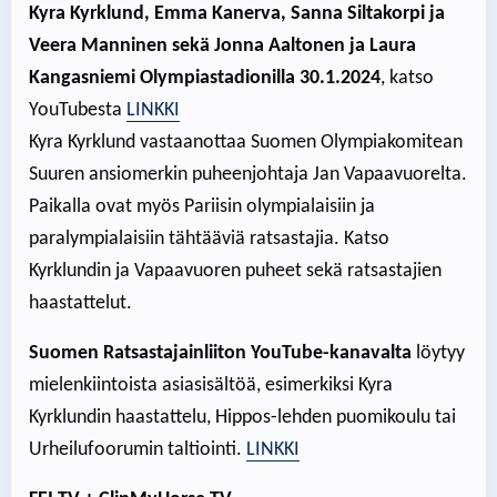
Kyra Kyrklund, Emma Kanerva, Sanna Siltakorpi ja
Veera Manninen sekä Jonna Aaltonen ja Laura
Kangasniemi Olympiastadionilla 30.1.2024
, katso
YouTubesta
LINKKI
Kyra Kyrklund vastaanottaa Suomen Olympiakomitean
Suuren ansiomerkin puheenjohtaja Jan Vapaavuorelta.
Paikalla ovat myös Pariisin olympialaisiin ja
paralympialaisiin tähtääviä ratsastajia. Katso
Kyrklundin ja Vapaavuoren puheet sekä ratsastajien
haastattelut.
Suomen Ratsastajainliiton YouTube-kanavalta
löytyy
mielenkiintoista asiasisältöä, esimerkiksi Kyra
Kyrklundin haastattelu, Hippos-lehden puomikoulu tai
Urheilufoorumin taltiointi.
LINKKI