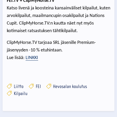
FEI.TV
+ ClipMyHorse.TV
Katso livenä ja koosteina kansainväliset kilpailut, kuten
arvokilpailut, maailmancupin osakilpailut ja Nations
Cupit. ClipMyHorse.TV:n kautta näet nyt myös
kotimaiset ratsastuksen tähtikilpailut.
ClipMyHorse.TV tarjoaa SRL jäsenille Premium-
jäsenyyden -10 % etuhintaan.
Lue lisää:
LINKKI
Liitto
FEI
Hevosalan koulutus
Kilpailu