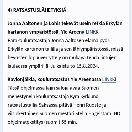
4) RATSASTUSLÄHETYKSIÄ
Jonna Aaltonen ja Lohis tekevät usein retkiä Erkylän
kartanon ympäristössä, Yle Areena
LINKKI
Parakouluratsastaja Jonna Aaltosen elämä pyörii
Erkylän kartanon tallilla ja sen lähiympäristössä, missä
hevosten loppuverryttely on mukava tehdä lintujen
laulaessa ympärillä. Julkaistu to 15.8.2024.
Kavionjälkiä, kouluratsastus Yle Areenassa
LINKKI
Tässä ohjelmassa lajin saloja avaa Suomen
menestynein kouluratsastaja Kyra Kyrklund,
ratsastustallia Saksassa pitävä Henri Ruoste ja
viisinkertainen Suomen mestari Stella Hagelstam. HD
ohjelmatekstitys (suomi) 55 min.