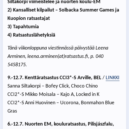
Siltakorpi viimeistelee ja nuorten koulu-EM
2) Kansalliset kilpailut – Solbacka Summer Games ja
Kuopion ratsastajat
3) Tapahtumia
4) Ratsastuslähetyksiä
Tänä viikonloppuna viestinnässä päivystää Leena
Arminen, leena.arminen(at)ratsastus.fi, p. 040
5458175.
9.-12.7. Kenttäratsastus CCI3*-S Arville, BEL
/
LINKKI
Sanna Siltakorpi – Bofey Click, Choco Chino
CCI2*-S Mikko Moisala – Kajo A, Locked in K
CCI2*-S Anni Huovinen – Ucorona, Bonmahon Blue
Gras
6.-12.7. Nuorten EM, kouluratsastus, Pilisjászfalu,