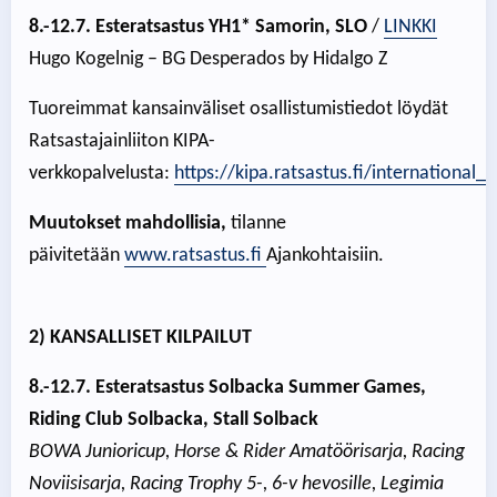
8.-12.7. Esteratsastus YH1* Samorin, SLO
/
LINKKI
Hugo Kogelnig – BG Desperados by Hidalgo Z
Tuoreimmat kansainväliset osallistumistiedot löydät
Ratsastajainliiton KIPA-
verkkopalvelusta:
https://kipa.ratsastus.fi/international_e
Muutokset mahdollisia,
tilanne
päivitetään
www.ratsastus.fi
Ajankohtaisiin.
2) KANSALLISET KILPAILUT
8.-12.7. Esteratsastus Solbacka Summer Games,
Riding Club Solbacka, Stall Solback
BOWA Junioricup, Horse & Rider Amatöörisarja, Racing
Noviisisarja, Racing Trophy 5-, 6-v hevosille, Legimia