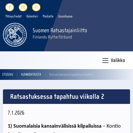
Yhteystiedot
Kalenteri
Medialle
Jäsenhuone
Suomen Ratsastajainliitto
Finlands Ryttarförbund
Valikko
ETUSIVU
AJANKOHTAISTA
Ratsastuksessa tapahtuu viikolla 2
Ratsastuksessa tapahtuu viikolla 2
7.1.2026
1) Suomalaisia kansainvälisissä kilpailuissa
– Kontio