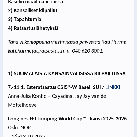
Baselin maailmancupissa
2) Kansalliset kilpailut
3) Tapahtumia
4) Ratsastuslähetyksiä
Tänä viikonloppuna viestinnässä päivystää Kati Hurme,
kati.hurme(at)ratsastus.fi, p. 040 620 3001.
1) SUOMALAISIA KANSAINVÄLISISSÄ KILPAILUISSA
7.-11.1. Esteratsastus CSI5*-W Basel, SUI
/
LINKKI
Anna-Julia Kontio – Cayadina, Jay Jay van de
Mottelhoeve
Longines FEI Jumping World Cup™ -kausi 2025-2026
Oslo, NOR
16.-19.10.2025