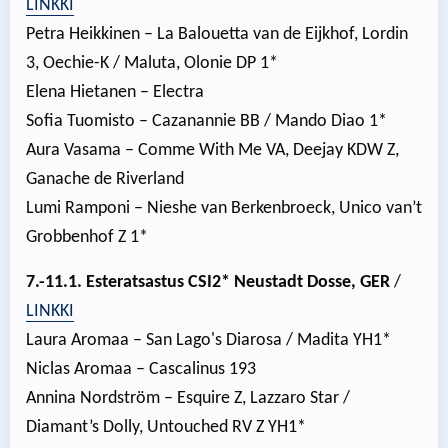
LINKKI
Petra Heikkinen – La Balouetta van de Eijkhof, Lordin
3, Oechie-K / Maluta, Olonie DP 1*
Elena Hietanen – Electra
Sofia Tuomisto – Cazanannie BB / Mando Diao 1*
Aura Vasama – Comme With Me VA, Deejay KDW Z,
Ganache de Riverland
Lumi Ramponi – Nieshe van Berkenbroeck, Unico van’t
Grobbenhof Z 1*
7.-11.1. Esteratsastus CSI2* Neustadt Dosse, GER
/
LINKKI
Laura Aromaa – San Lago's Diarosa / Madita YH1*
Niclas Aromaa – Cascalinus 193
Annina Nordström – Esquire Z, Lazzaro Star /
Diamant’s Dolly, Untouched RV Z YH1*