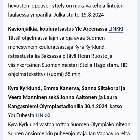
hevosten loppuverryttely on mukava tehdä lintujen
laulaessa ympärillä. Julkaistu to 15.8.2024
Kavionjälkiä, kouluratsastus Yle Areenassa
LINKKI
Tässä ohjelmassa lajin saloja avaa Suomen
menestynein kouluratsastaja Kyra Kyrklund,
ratsastustallia Saksassa pitävä Henri Ruoste ja
viisinkertainen Suomen mestari Stella Hagelstam. HD
ohjelmatekstitys (suomi) 55 min.
Kyra Kyrklund, Emma Kanerva, Sanna Siltakorpi ja
Veera Manninen sekä Jonna Aaltonen ja Laura
Kangasniemi Olympiastadionilla 30.1.2024
, katso
YouTubesta
LINKKI
Kyra Kyrklund vastaanottaa Suomen Olympiakomitean
Suuren ansiomerkin puheenjohtaja Jan Vapaavuorelta.