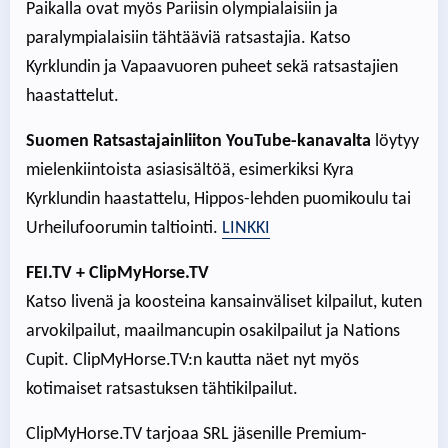
Paikalla ovat myös Pariisin olympialaisiin ja
paralympialaisiin tähtääviä ratsastajia. Katso
Kyrklundin ja Vapaavuoren puheet sekä ratsastajien
haastattelut.
Suomen Ratsastajainliiton YouTube-kanavalta
löytyy
mielenkiintoista asiasisältöä, esimerkiksi Kyra
Kyrklundin haastattelu, Hippos-lehden puomikoulu tai
Urheilufoorumin taltiointi.
LINKKI
FEI.TV + ClipMyHorse.TV
Katso livenä ja koosteina kansainväliset kilpailut, kuten
arvokilpailut, maailmancupin osakilpailut ja Nations
Cupit. ClipMyHorse.TV:n kautta näet nyt myös
kotimaiset ratsastuksen tähtikilpailut.
ClipMyHorse.TV tarjoaa SRL jäsenille Premium-