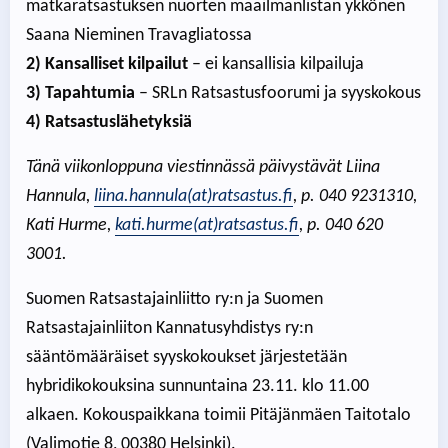
matkaratsastuksen nuorten maailmanlistan ykkönen
Saana Nieminen Travagliatossa
2) Kansalliset kilpailut
– ei kansallisia kilpailuja
3) Tapahtumia
– SRLn Ratsastusfoorumi ja syyskokous
4) Ratsastuslähetyksiä
Tänä viikonloppuna viestinnässä päivystävät Liina
Hannula,
liina.hannula(at)ratsastus.fi
, p. 040 9231310,
Kati Hurme,
kati.hurme(at)ratsastus.fi
, p. 040 620
3001.
Suomen Ratsastajainliitto ry:n ja Suomen
Ratsastajainliiton Kannatusyhdistys ry:n
sääntömääräiset syyskokoukset järjestetään
hybridikokouksina sunnuntaina 23.11. klo 11.00
alkaen. Kokouspaikkana toimii Pitäjänmäen Taitotalo
(Valimotie 8, 00380 Helsinki).