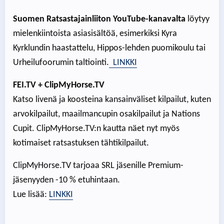
Suomen Ratsastajainliiton YouTube-kanavalta
löytyy
mielenkiintoista asiasisältöä, esimerkiksi Kyra
Kyrklundin haastattelu, Hippos-lehden puomikoulu tai
Urheilufoorumin taltiointi.
LINKKI
FEI.TV
+ ClipMyHorse.TV
Katso livenä ja koosteina kansainväliset kilpailut, kuten
arvokilpailut, maailmancupin osakilpailut ja Nations
Cupit. ClipMyHorse.TV:n kautta näet nyt myös
kotimaiset ratsastuksen tähtikilpailut.
ClipMyHorse.TV tarjoaa SRL jäsenille Premium-
jäsenyyden -10 % etuhintaan.
Lue lisää:
LINKKI