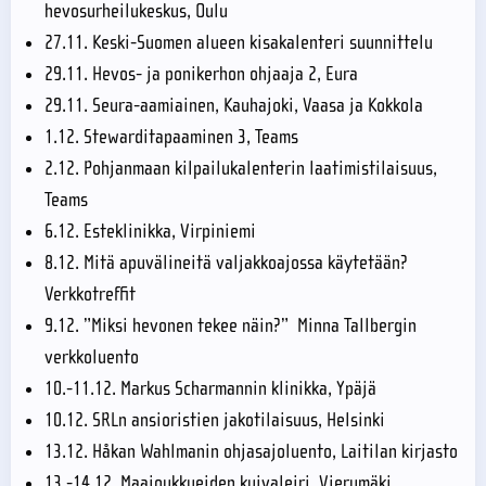
hevosurheilukeskus, Oulu
27.11. Keski-Suomen alueen kisakalenteri suunnittelu
29.11. Hevos- ja ponikerhon ohjaaja 2, Eura
29.11. Seura-aamiainen, Kauhajoki, Vaasa ja Kokkola
1.12. Stewarditapaaminen 3, Teams
2.12. Pohjanmaan kilpailukalenterin laatimistilaisuus,
Teams
6.12. Esteklinikka, Virpiniemi
8.12. Mitä apuvälineitä valjakkoajossa käytetään?
Verkkotreffit
9.12. ”Miksi hevonen tekee näin?” Minna Tallbergin
verkkoluento
10.-11.12. Markus Scharmannin klinikka, Ypäjä
10.12. SRLn ansioristien jakotilaisuus, Helsinki
13.12. Håkan Wahlmanin ohjasajoluento, Laitilan kirjasto
13.-14.12. Maajoukkueiden kuivaleiri, Vierumäki