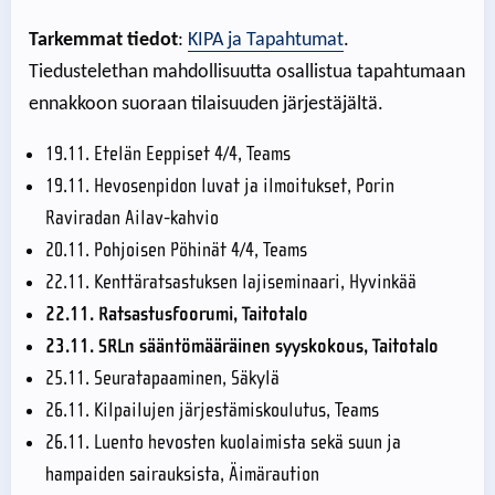
Tarkemmat tiedot
:
KIPA ja Tapahtumat
.
Tiedustelethan mahdollisuutta osallistua tapahtumaan
ennakkoon suoraan tilaisuuden järjestäjältä.
19.11. Etelän Eeppiset 4/4, Teams
19.11. Hevosenpidon luvat ja ilmoitukset, Porin
Raviradan Ailav-kahvio
20.11. Pohjoisen Pöhinät 4/4, Teams
22.11. Kenttäratsastuksen lajiseminaari, Hyvinkää
22.11. Ratsastusfoorumi, Taitotalo
23.11. SRLn sääntömääräinen syyskokous, Taitotalo
25.11. Seuratapaaminen, Säkylä
26.11. Kilpailujen järjestämiskoulutus, Teams
26.11. Luento hevosten kuolaimista sekä suun ja
hampaiden sairauksista, Äimäraution