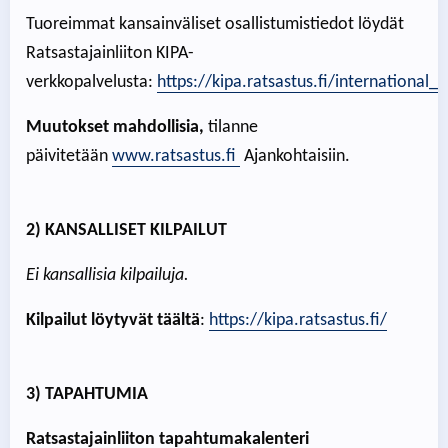
Tuoreimmat kansainväliset osallistumistiedot löydät
Ratsastajainliiton KIPA-
verkkopalvelusta:
https://kipa.ratsastus.fi/international_e
Muutokset mahdollisia,
tilanne
päivitetään
www.ratsastus.fi
Ajankohtaisiin.
2) KANSALLISET KILPAILUT
Ei kansallisia kilpailuja.
Kilpailut löytyvät täältä
:
https://kipa.ratsastus.fi/
3) TAPAHTUMIA
Ratsastajainliiton tapahtumakalenteri