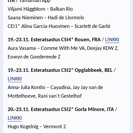
ITA
/ Yamamah App
Viljami Häggblom – Balkan Rio
Saana Nieminen – Hadi de Llormols
CEI1* Alina Garcia-Huovinen – Scarlett de Garbi
19.-23.11.
Esteratsastus CSI4* Rouen, FRA
/
LINKKI
Aura Vasama – Comme With Me VA, Deejay KDW Z,
Eowyn de Goedereede Z
19.-23.11.
Esteratsastus CSI2* Opglabbeek, BEL
/
LINKKI
Anna-Julia Kontio – Cayadina, Jay Jay van de
Mottelhoeve, Rani van´t Gestelhof
20.-23.11. Esteratsastus CSI2* Gorla Minore, ITA
/
LINKKI
Hugo Kogelnig – Vermont 2