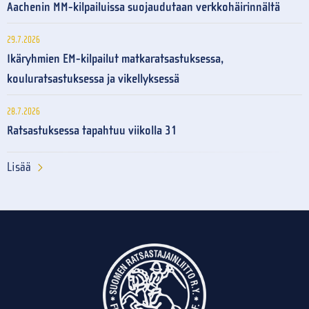
Aachenin MM-kilpailuissa suojaudutaan verkkohäirinnältä
29.7.2026
Ikäryhmien EM-kilpailut matkaratsastuksessa,
kouluratsastuksessa ja vikellyksessä
28.7.2026
Ratsastuksessa tapahtuu viikolla 31
Lisää