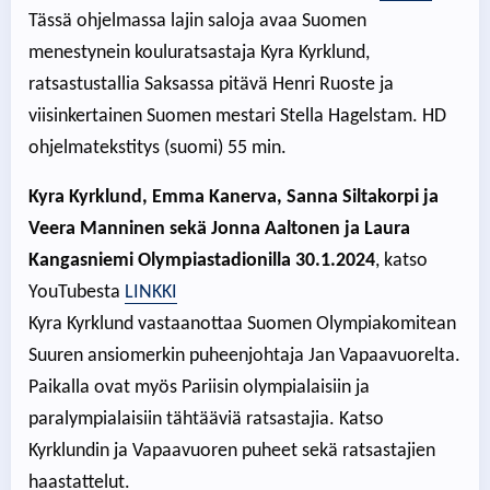
Tässä ohjelmassa lajin saloja avaa Suomen
menestynein kouluratsastaja Kyra Kyrklund,
ratsastustallia Saksassa pitävä Henri Ruoste ja
viisinkertainen Suomen mestari Stella Hagelstam. HD
ohjelmatekstitys (suomi) 55 min.
Kyra Kyrklund, Emma Kanerva, Sanna Siltakorpi ja
Veera Manninen sekä Jonna Aaltonen ja Laura
Kangasniemi Olympiastadionilla 30.1.2024
, katso
YouTubesta
LINKKI
Kyra Kyrklund vastaanottaa Suomen Olympiakomitean
Suuren ansiomerkin puheenjohtaja Jan Vapaavuorelta.
Paikalla ovat myös Pariisin olympialaisiin ja
paralympialaisiin tähtääviä ratsastajia. Katso
Kyrklundin ja Vapaavuoren puheet sekä ratsastajien
haastattelut.