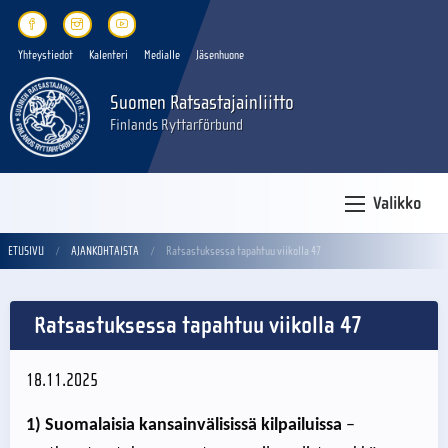
Yhteystiedot
Kalenteri
Medialle
Jäsenhuone
Suomen Ratsastajainliitto
Finlands Ryttarförbund
Valikko
ETUSIVU
AJANKOHTAISTA
Ratsastuksessa tapahtuu viikolla 47
Ratsastuksessa tapahtuu viikolla 47
18.11.2025
1) Suomalaisia kansainvälisissä kilpailuissa
–