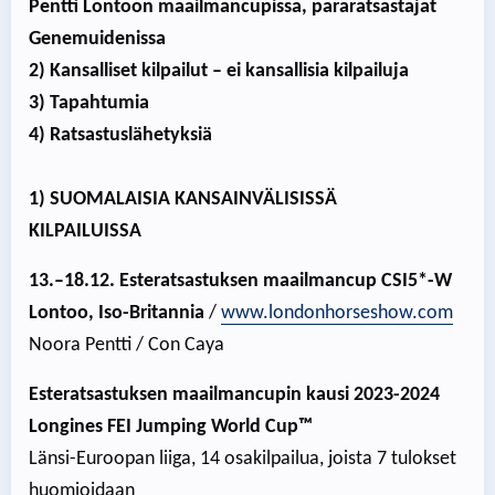
Pentti Lontoon maailmancupissa, pararatsastajat
Genemuidenissa
2) Kansalliset kilpailut – ei kansallisia kilpailuja
3) Tapahtumia
4) Ratsastuslähetyksiä
1) SUOMALAISIA KANSAINVÄLISISSÄ
KILPAILUISSA
13.–18.12. Esteratsastuksen maailmancup CSI5*-W
Lontoo, Iso-Britannia
/
www.londonhorseshow.com
Noora Pentti / Con Caya
Esteratsastuksen maailmancupin kausi 2023-2024
Longines FEI Jumping World Cup™
Länsi-Euroopan liiga, 14 osakilpailua, joista 7 tulokset
huomioidaan