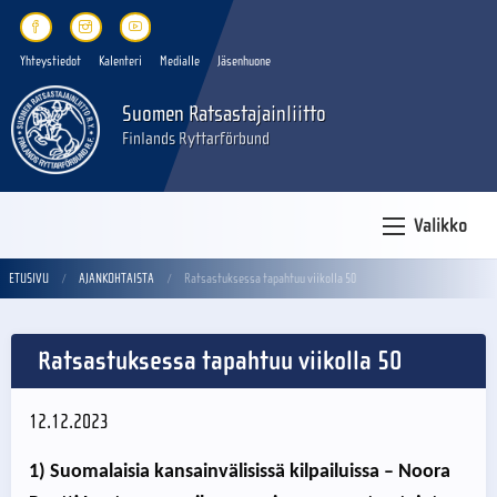
Yhteystiedot
Kalenteri
Medialle
Jäsenhuone
Suomen Ratsastajainliitto
Finlands Ryttarförbund
Valikko
ETUSIVU
AJANKOHTAISTA
Ratsastuksessa tapahtuu viikolla 50
Ratsastuksessa tapahtuu viikolla 50
12.12.2023
1)
Suomalaisia kansainvälisissä kilpailuissa – Noora