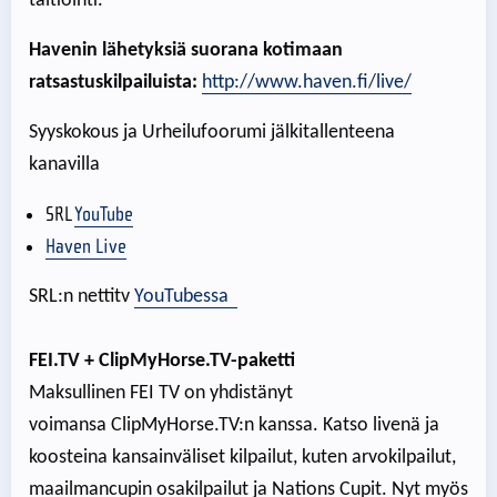
taltiointi.
Havenin lähetyksiä suorana kotimaan
ratsastuskilpailuista:
http://www.haven.fi/live/
Syyskokous ja Urheilufoorumi jälkitallenteena
kanavilla
SRL
YouTube
Haven Live
SRL:n nettitv
YouTubessa
FEI.TV + ClipMyHorse.TV-paketti
Maksullinen FEI TV on yhdistänyt
voimansa ClipMyHorse.TV:n kanssa. Katso livenä ja
koosteina kansainväliset kilpailut, kuten arvokilpailut,
maailmancupin osakilpailut ja Nations Cupit. Nyt myös