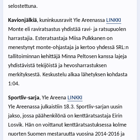
selostettuna.
Kavionjälkiä
, kuninkuusravit Yle Areenassa
LINKKI
Monte eli raviratsastus yhdistää ravi- ja ratsupuolen
harrastajia. Esteratsastaja Miisa Pulkkanen on
menestynyt monte-ohjastaja ja kertoo yhdessä SRL:n
tallitoiminnan kehittäjä Minna Peltosen kanssa lajeja
yhdistävistä tekijöistä ja hevosharrastuksen
merkityksestä. Keskustelu alkaa lähetyksen kohdasta
1:04.
Sportliv-sarja
, Yle Areena
LINKKI
Yle Areenassa julkaistiin 18.3. Sportliv-sarjan uusin
jakso, jossa päähenkilönä on kenttäratsastaja Eirin
Losvik. Hän on voittanut kenttäratsastuksessa kolme
nuorten Suomen mestaruutta vuosina 2014-2016 ja