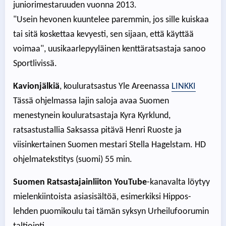
juniorimestaruuden vuonna 2013.
"Usein hevonen kuuntelee paremmin, jos sille kuiskaa
tai sitä koskettaa kevyesti, sen sijaan, että käyttää
voimaa", uusikaarlepyyläinen kenttäratsastaja sanoo
Sportlivissä.
Kavionjälkiä
, kouluratsastus Yle Areenassa
LINKKI
Tässä ohjelmassa lajin saloja avaa Suomen
menestynein kouluratsastaja Kyra Kyrklund,
ratsastustallia Saksassa pitävä Henri Ruoste ja
viisinkertainen Suomen mestari Stella Hagelstam. HD
ohjelmatekstitys (suomi) 55 min.
Suomen Ratsastajainliiton YouTube
-kanavalta löytyy
mielenkiintoista asiasisältöä, esimerkiksi Hippos-
lehden puomikoulu tai tämän syksyn Urheilufoorumin