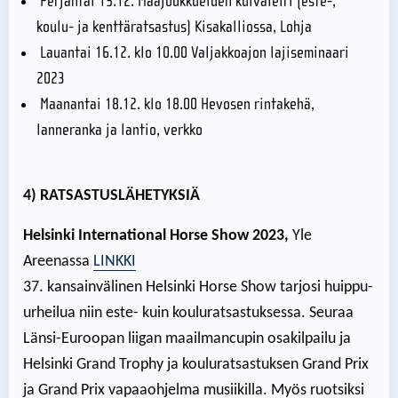
Perjantai 15.12. Maajoukkueiden kuivaleiri (este-,
koulu- ja kenttäratsastus) Kisakalliossa, Lohja
Lauantai 16.12. klo 10.00 Valjakkoajon lajiseminaari
2023
Maanantai 18.12. klo 18.00 Hevosen rintakehä,
lanneranka ja lantio, verkko
4) RATSASTUSLÄHETYKSIÄ
Helsinki International Horse Show 2023,
Yle
Areenassa
LINKKI
37. kansainvälinen Helsinki Horse Show tarjosi huippu-
urheilua niin este- kuin kouluratsastuksessa. Seuraa
Länsi-Euroopan liigan maailmancupin osakilpailu ja
Helsinki Grand Trophy ja kouluratsastuksen Grand Prix
ja Grand Prix vapaaohjelma musiikilla. Myös ruotsiksi