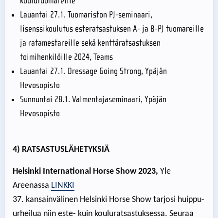
koulutuomareille
Lauantai 27.1. Tuomariston PJ-seminaari,
lisenssikoulutus esteratsastuksen A- ja B-PJ tuomareille
ja ratamestareille sekä kenttäratsastuksen
toimihenkilöille 2024, Teams
Lauantai 27.1. Dressage Going Strong, Ypäjän
Hevosopisto
Sunnuntai 28.1. Valmentajaseminaari, Ypäjän
Hevosopisto
4) RATSASTUSLÄHETYKSIÄ
Helsinki International Horse Show 2023,
Yle
Areenassa
LINKKI
37. kansainvälinen Helsinki Horse Show tarjosi huippu-
urheilua niin este- kuin kouluratsastuksessa. Seuraa