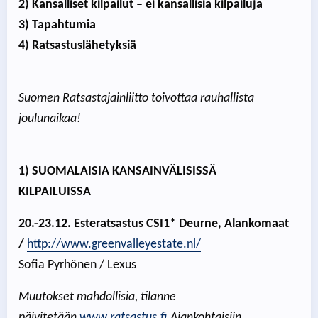
2) Kansalliset kilpailut – ei kansallisia kilpailuja
3) Tapahtumia
4) Ratsastuslähetyksiä
Suomen Ratsastajainliitto toivottaa rauhallista
joulunaikaa!
1) SUOMALAISIA KANSAINVÄLISISSÄ
KILPAILUISSA
20.-23.12. Esteratsastus CSI1* Deurne, Alankomaat
/
http://www.greenvalleyestate.nl/
Sofia Pyrhönen / Lexus
Muutokset mahdollisia, tilanne
päivitetään
www.ratsastus.fi
Ajankohtaisiin.