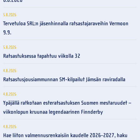
6.8.2026
5.8.2026
Tervetuloa SRL:n jäsenhinnalla ratsastajaraveihin Vermoon
9.9.
5.8.2026
Ratsastuksessa tapahtuu viikolla 32
4.8.2026
Ratsastusjousiammunnan SM-kilpailut Jämsän raviradalla
4.8.2026
Ypäjällä ratkotaan esteratsastuksen Suomen mestaruudet –
viikonlopun kruunaa legendaarinen Finnderby
4.8.2026
Hae liiton valmennusrenkaisiin kaudelle 2026-2027, haku