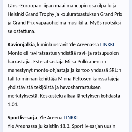
Länsi-Euroopan liigan maailmancupin osakilpailu ja
Helsinki Grand Trophy ja kouluratsastuksen Grand Prix
ja Grand Prix vapaaohjelma musiikilla. Myös ruotsiksi
selostettuna.
Kavionjälkiä
, kuninkuusravit Yle Areenassa
LINKKI
Monte eli raviratsastus yhdistää ravi- ja ratsupuolen
harrastajia. Esteratsastaja Miisa Pulkkanen on
menestynyt monte-ohjastaja ja kertoo yhdessä SRL:n
tallitoiminnan kehittäjä Minna Peltosen kanssa lajeja
yhdistävistä tekijöistä ja hevosharrastuksen
merkityksestä. Keskustelu alkaa lähetyksen kohdasta
1:04.
Sportliv-sarja
, Yle Areena
LINKKI
Yle Areenassa julkaistiin 18.3. Sportliv-sarjan uusin