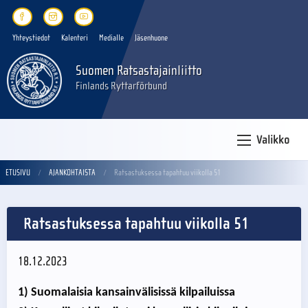
Yhteystiedot
Kalenteri
Medialle
Jäsenhuone
Suomen Ratsastajainliitto
Finlands Ryttarförbund
Valikko
ETUSIVU
AJANKOHTAISTA
Ratsastuksessa tapahtuu viikolla 51
Ratsastuksessa tapahtuu viikolla 51
18.12.2023
1) Suomalaisia kansainvälisissä kilpailuissa