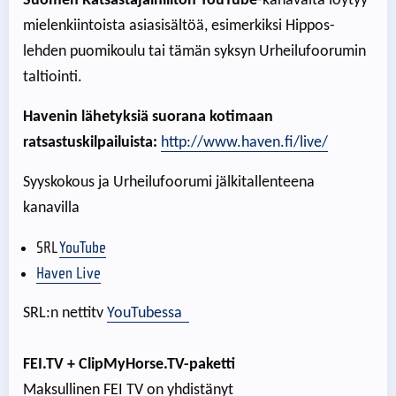
Suomen Ratsastajainliiton YouTube
-kanavalta löytyy
mielenkiintoista asiasisältöä, esimerkiksi Hippos-
lehden puomikoulu tai tämän syksyn Urheilufoorumin
taltiointi.
Havenin lähetyksiä suorana kotimaan
ratsastuskilpailuista:
http://www.haven.fi/live/
Syyskokous ja Urheilufoorumi jälkitallenteena
kanavilla
SRL
YouTube
Haven Live
SRL:n nettitv
YouTubessa
FEI.TV + ClipMyHorse.TV-paketti
Maksullinen FEI TV on yhdistänyt