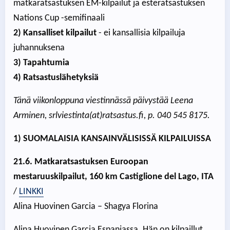
matkaratsastuksen EM-kilpailut ja esteratsastuksen
Nations Cup -semifinaali
2) Kansalliset kilpailut
- ei kansallisia kilpailuja
juhannuksena
3) Tapahtumia
4) Ratsastuslähetyksiä
Tänä viikonloppuna viestinnässä päivystää Leena
Arminen, srlviestinta(at)ratsastus.fi, p.
040 545 8175.
1) SUOMALAISIA KANSAINVÄLISISSÄ KILPAILUISSA
21.6. Matkaratsastuksen Euroopan
mestaruuskilpailut,
160 km Castiglione del Lago, ITA
/
LINKKI
Alina Huovinen Garcia – Shagya Florina
Alina Huovinen Garcia Espanjassa. Hän on kilpaillut