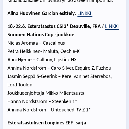
Kilpailupaikalle on luvattu yli 30 asteen lämpötilaa.
Alina Huovinen Garcian esittely
:
LINKKI
18.-22.6. Esteratsastus
CSI3* Deauville, FRA
/
LINKKI
Suomen Nations Cup -joukkue
Niclas Aromaa – Cascalinus
Petra Heikkinen- Maluta, Oechie-K
Anni Hjerpe – Callboy, Lipstick HX
Annina Nordström – Caro Silver, Esquire Z, Fuzhou
Jasmin Seppälä-Geerink – Kerel van het Sterrebos,
Lord Toulon
Joukkueenjohtaja Mikko Mäentausta
Hanna Nordstsröm – Steenken 1*
Annina Nordström – Untouched RV Z 1*
Esteratsastuksen Longines EEF -sarja