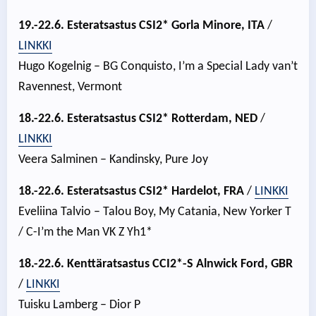
19.-22.6. Esteratsastus CSI2* Gorla Minore, ITA
/
LINKKI
Hugo Kogelnig – BG Conquisto, I’m a Special Lady van’t
Ravennest, Vermont
18.-22.6. Esteratsastus CSI2* Rotterdam, NED
/
LINKKI
Veera Salminen – Kandinsky, Pure Joy
18.-22.6. Esteratsastus
CSI2* Hardelot, FRA
/
LINKKI
Eveliina Talvio – Talou Boy, My Catania, New Yorker T
/ C-I’m the Man VK Z Yh1*
18.-22.6. Kenttäratsastus CCI2*-S Alnwick Ford, GBR
/
LINKKI
Tuisku Lamberg – Dior P