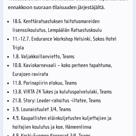
ennakkoon suoraan tilaisuuden järjestäjältä.
18.6. Kenttäratsastuksen taitotuomareiden
lisenssikoulutus, Lempäälän Ratsastuskoulu
11.-12.7. Endurance Workshop Helsinki, Sokos Hotel
Tripla
1.8. Valjakkoillanvietto, Teams
10.8. Kaviokarnevaali – koko perheen tapahtuma,
Eurajoen ravirata
11.8. Porinapiirin elokuu, Teams
13.8. VIRTA 24 Tukes ja kulutuspalvelulaki, Teams
21.8. Story: Leader-rahoitus -iltatee, Teams
3.9. Lounaistuulet 3/4, Teams
4.9. Kaupallisten eläinkuljetusten kuljettajien ja
hoitajien koulutus ja koe, Hämeenlinna
4.9. Keski-Suomen Kepposet 3/4, Teams