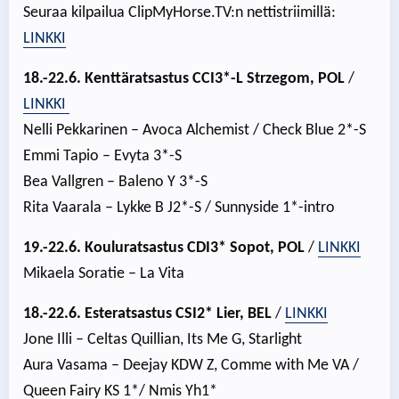
Seuraa kilpailua ClipMyHorse.TV:n nettistriimillä:
LINKKI
18.-22.6. Kenttäratsastus CCI3*-L Strzegom, POL
/
LINKKI
Nelli Pekkarinen – Avoca Alchemist / Check Blue 2*-S
Emmi Tapio – Evyta 3*-S
Bea Vallgren – Baleno Y 3*-S
Rita Vaarala – Lykke B J2*-S / Sunnyside 1*-intro
19.-22.6. Kouluratsastus CDI3* Sopot, POL
/
LINKKI
Mikaela Soratie – La Vita
18.-22.6. Esteratsastus CSI2* Lier, BEL
/
LINKKI
Jone Illi – Celtas Quillian, Its Me G, Starlight
Aura Vasama – Deejay KDW Z, Comme with Me VA /
Queen Fairy KS 1*/ Nmis Yh1*