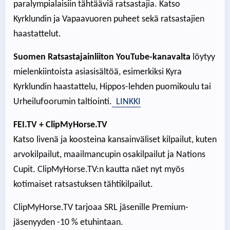
paralympialaisiin tähtääviä ratsastajia. Katso
Kyrklundin ja Vapaavuoren puheet sekä ratsastajien
haastattelut.
Suomen Ratsastajainliiton YouTube-kanavalta
löytyy
mielenkiintoista asiasisältöä, esimerkiksi Kyra
Kyrklundin haastattelu, Hippos-lehden puomikoulu tai
Urheilufoorumin taltiointi.
LINKKI
FEI.TV
+ ClipMyHorse.TV
Katso livenä ja koosteina kansainväliset kilpailut, kuten
arvokilpailut, maailmancupin osakilpailut ja Nations
Cupit. ClipMyHorse.TV:n kautta näet nyt myös
kotimaiset ratsastuksen tähtikilpailut.
ClipMyHorse.TV tarjoaa SRL jäsenille Premium-
jäsenyyden -10 % etuhintaan.