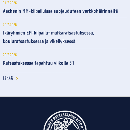
31.7.2026
Aachenin MM-kilpailuissa suojaudutaan verkkohäirinnältä
29.7.2026
Ikäryhmien EM-kilpailut matkaratsastuksessa,
kouluratsastuksessa ja vikellyksessä
28.7.2026
Ratsastuksessa tapahtuu viikolla 31
Lisää