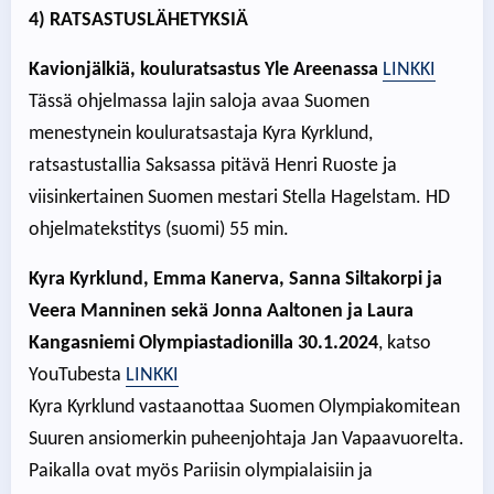
4) RATSASTUSLÄHETYKSIÄ
Kavionjälkiä, kouluratsastus Yle Areenassa
LINKKI
Tässä ohjelmassa lajin saloja avaa Suomen
menestynein kouluratsastaja Kyra Kyrklund,
ratsastustallia Saksassa pitävä Henri Ruoste ja
viisinkertainen Suomen mestari Stella Hagelstam. HD
ohjelmatekstitys (suomi) 55 min.
Kyra Kyrklund, Emma Kanerva, Sanna Siltakorpi ja
Veera Manninen sekä Jonna Aaltonen ja Laura
Kangasniemi Olympiastadionilla 30.1.2024
, katso
YouTubesta
LINKKI
Kyra Kyrklund vastaanottaa Suomen Olympiakomitean
Suuren ansiomerkin puheenjohtaja Jan Vapaavuorelta.
Paikalla ovat myös Pariisin olympialaisiin ja