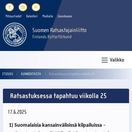
Yhteystiedot
Kalenteri
Medialle
Jäsenhuone
Suomen Ratsastajainliitto
Finlands Ryttarförbund
Valikko
ETUSIVU
AJANKOHTAISTA
Ratsastuksessa tapahtuu viikolla 25
Ratsastuksessa tapahtuu viikolla 25
17.6.2025
1) Suomalaisia kansainvälisissä kilpailuissa
–