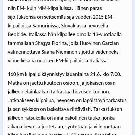
niin EM- kuin MM-kilpailuissa. Hänen paras
sijoituksensa on seitsemäs sija vuoden 2015 EM-
kilpailuissa Samorinissa, Slovakiassa hevosella
Beobide. Italiassa hän kilpailee omalla 13-vuotiaalla
tammallaan Shagya Florina, jolla Huovinen Garcian
valmennettava Saana Nieminen sijoittui viidenneksi
viime kesänä nuorten EM-kilpailuissa Italiassa.
160 km kilpailu käynnistyy lauantaina 21.6. klo 7.00.
Matka on jaettu kuuteen osioon, ja jokaisen osan
jälkeen eläinlääkäri tarkastaa hevosen kunnon.
Jatkaakseen kilpailua, hevosen on läpäistävä tarkastus
ja sen sykkeen on laskettava riittävästi. Tarkastuksen
jälkeen ratsukolla on aina pakollinen tauko, jonka
aikana hevosia juotetaan, syötetään ja viilennetään.