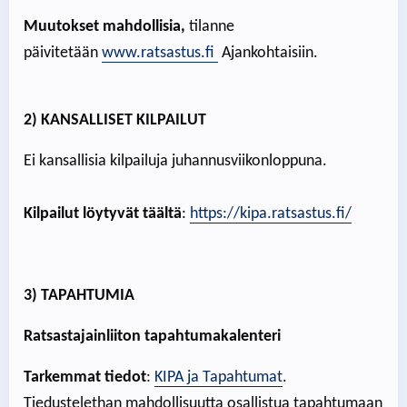
Muutokset mahdollisia,
tilanne
päivitetään
www.ratsastus.fi
Ajankohtaisiin.
2) KANSALLISET KILPAILUT
Ei kansallisia kilpailuja juhannusviikonloppuna.
Kilpailut löytyvät täältä
:
https://kipa.ratsastus.fi/
3) TAPAHTUMIA
Ratsastajainliiton tapahtumakalenteri
Tarkemmat tiedot
:
KIPA ja Tapahtumat
.
Tiedustelethan mahdollisuutta osallistua tapahtumaan