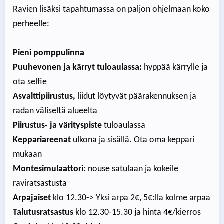
Ravien lisäksi tapahtumassa on paljon ohjelmaan koko
perheelle:
Pieni pomppulinna
Puuhevonen ja kärryt tuloaulassa:
hyppää kärrylle ja
ota selfie
Asvalttipiirustus,
liidut löytyvät päärakennuksen ja
radan väliseltä alueelta
Piirustus- ja värityspiste
tuloaulassa
Keppariareenat
ulkona ja sisällä. Ota oma keppari
mukaan
Montesimulaattori:
nouse satulaan ja kokeile
raviratsastusta
Arpajaiset
klo 12.30-> Yksi arpa 2€, 5€:lla kolme arpaa
Talutusratsastus
klo 12.30-15.30 ja hinta 4€/kierros