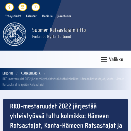
Yhteystiedot
Kalenteri
Medialle
Jäsenhuone
Suomen Ratsastajainliitto
Finlands Ryttarförbund
Valikko
ETUSIVU
AJANKOHTAISTA
RKO-mestaruudet 2022 järjestää yhteistyössä tuttu kolmikko: Hämeen Ratsastajat, Kanta-Hämeen
Ratsastajat ja Ypäjän Ratsastajat
RKO-mestaruudet 2022 järjestää
yhteistyössä tuttu kolmikko: Hämeen
Ratsastajat, Kanta-Hämeen Ratsastajat ja