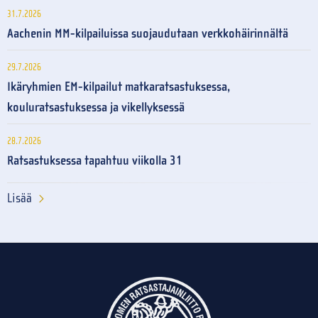
31.7.2026
Aachenin MM-kilpailuissa suojaudutaan verkkohäirinnältä
29.7.2026
Ikäryhmien EM-kilpailut matkaratsastuksessa,
kouluratsastuksessa ja vikellyksessä
28.7.2026
Ratsastuksessa tapahtuu viikolla 31
Lisää