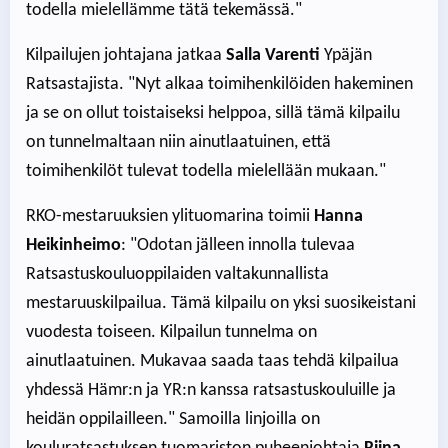
todella mielellämme tätä tekemässä."
Kilpailujen johtajana jatkaa
Salla Varenti
Ypäjän
Ratsastajista. "Nyt alkaa toimihenkilöiden hakeminen
ja se on ollut toistaiseksi helppoa, sillä tämä kilpailu
on tunnelmaltaan niin ainutlaatuinen, että
toimihenkilöt tulevat todella mielellään mukaan."
RKO-mestaruuksien ylituomarina toimii
Hanna
Heikinheimo
: "Odotan jälleen innolla tulevaa
Ratsastuskouluoppilaiden valtakunnallista
mestaruuskilpailua. Tämä kilpailu on yksi suosikeistani
vuodesta toiseen. Kilpailun tunnelma on
ainutlaatuinen. Mukavaa saada taas tehdä kilpailua
yhdessä Hämr:n ja YR:n kanssa ratsastuskouluille ja
heidän oppilailleen." Samoilla linjoilla on