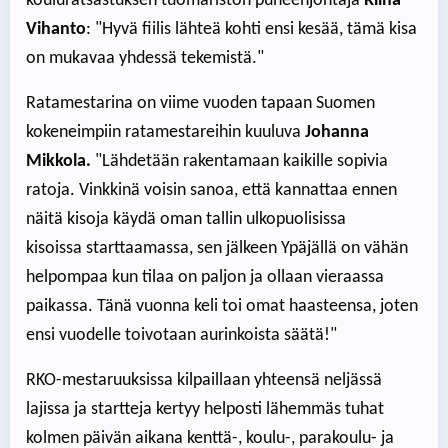
kouluratsastuksen tuomariston puheenjohtaja
Riina
Vihanto
: "Hyvä fiilis lähteä kohti ensi kesää, tämä kisa
on mukavaa yhdessä tekemistä."
Ratamestarina on viime vuoden tapaan Suomen
kokeneimpiin ratamestareihin kuuluva
Johanna
Mikkola.
"Lähdetään rakentamaan kaikille sopivia
ratoja. Vinkkinä voisin sanoa, että kannattaa ennen
näitä kisoja käydä oman tallin ulkopuolisissa
kisoissa starttaamassa, sen jälkeen Ypäjällä on vähän
helpompaa kun tilaa on paljon ja ollaan vieraassa
paikassa. Tänä vuonna keli toi omat haasteensa, joten
ensi vuodelle toivotaan aurinkoista säätä!"
RKO-mestaruuksissa kilpaillaan yhteensä neljässä
lajissa ja startteja kertyy helposti lähemmäs tuhat
kolmen päivän aikana kenttä-, koulu-, parakoulu- ja