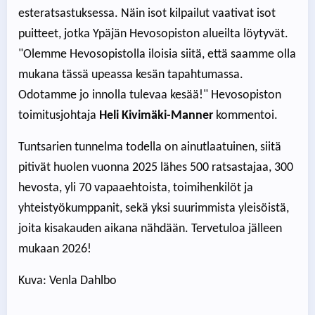
esteratsastuksessa. Näin isot kilpailut vaativat isot
puitteet, jotka Ypäjän Hevosopiston alueilta löytyvät.
"Olemme Hevosopistolla iloisia siitä, että saamme olla
mukana tässä upeassa kesän tapahtumassa.
Odotamme jo innolla tulevaa kesää!" Hevosopiston
toimitusjohtaja
Heli Kivimäki-Manner
kommentoi.
Tuntsarien tunnelma todella on ainutlaatuinen, siitä
pitivät huolen vuonna 2025 lähes 500 ratsastajaa, 300
hevosta, yli 70 vapaaehtoista, toimihenkilöt ja
yhteistyökumppanit, sekä yksi suurimmista yleisöistä,
joita kisakauden aikana nähdään. Tervetuloa jälleen
mukaan 2026!
Kuva: Venla Dahlbo