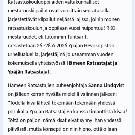
Ratsastuskouluoppilaiden valtakunnalliset
mestaruuskilpailut ovat vuosittain seuratasolla
järjestettävät kilpailut neljässä lajissa, joihin monen
ratsastuskoulun ja oppilaan vuosi huipentuu! RKO-
mestaruudet, eli tutummin Tuntsarit,
ratsastetaan 26.-28.6.2026 Ypäjän Hevosopiston
urheilualueilla, järjestäjinä jo useamman vuoden
kokemuksella yhteistyössä
Hämeen Ratsastajat ja
Ypäjän Ratsastajat.
Hämeen Ratsastajien puheenjohtaja
Sanna Lindqvis
t
on jälleen kerran hyvällä mielellä valinnan jälkeen:
"Todella kiva lähteä tekemään tekemään yhdessä
porukalla Ypäjän Ratsastajien kanssa timanttista kisaa!
Töitä on paljon, nämä kisat eivät synny ihan yhdessä
päivässä, mutta konsepti on niin hieno, että ollaan