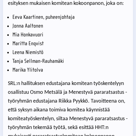
esityksen mukaisen komitean kokoonpanon, joka on:
Eeva Kaartinen, puheenjohtaja
Jonna Aaltonen
Mia Honkavuori
Maritta Enqvist
Leena Niemistö
Tanja Sellman-Rauhamäki
Marika Ylitolva
SRL:n hallituksen edustajana komitean työskentelyyn
osallistuu Osmo Metsälä ja Menestyvä pararatsastus -
työryhmän edustajana Riikka Pyykkö. Tavoitteena on,
että syksyn aikana toimiva komitea käynnistää
komiteatyöskentelyn, siltaa Menestyvä pararatsastus -
työryhmän tekemää työtä, sekä esittää HHT:n