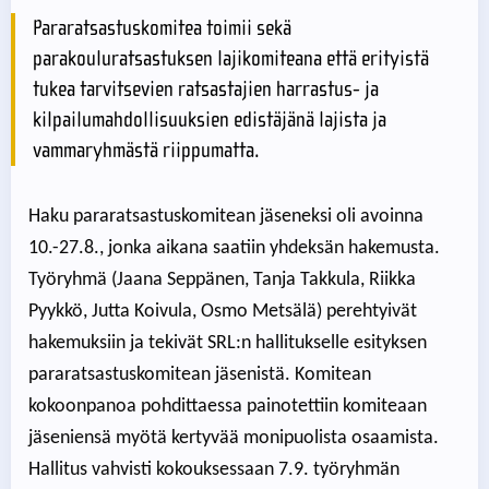
Pararatsastuskomitea toimii sekä
parakouluratsastuksen lajikomiteana että erityistä
tukea tarvitsevien ratsastajien harrastus- ja
kilpailumahdollisuuksien edistäjänä lajista ja
vammaryhmästä riippumatta.
Haku pararatsastuskomitean jäseneksi oli avoinna
10.-27.8., jonka aikana saatiin yhdeksän hakemusta.
Työryhmä (Jaana Seppänen, Tanja Takkula, Riikka
Pyykkö, Jutta Koivula, Osmo Metsälä) perehtyivät
hakemuksiin ja tekivät SRL:n hallitukselle esityksen
pararatsastuskomitean jäsenistä. Komitean
kokoonpanoa pohdittaessa painotettiin komiteaan
jäseniensä myötä kertyvää monipuolista osaamista.
Hallitus vahvisti kokouksessaan 7.9. työryhmän