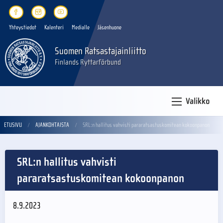
Yhteystiedot
Kalenteri
Medialle
Jäsenhuone
Suomen Ratsastajainliitto
Finlands Ryttarförbund
Valikko
ETUSIVU
AJANKOHTAISTA
SRL:n hallitus vahvisti pararatsastuskomitean kokoonpanon
SRL:n hallitus vahvisti
pararatsastuskomitean kokoonpanon
8.9.2023