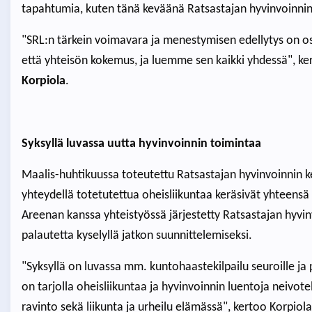
tapahtumia, kuten tänä keväänä Ratsastajan hyvinvoinnin
"SRL:n tärkein voimavara ja menestymisen edellytys on os
että yhteisön kokemus, ja luemme sen kaikki yhdessä", k
Korpiola
.
Syksyllä luvassa uutta hyvinvoinnin toimintaa
Maalis-huhtikuussa toteutettu Ratsastajan hyvinvoinnin k
yhteydellä totetutettua oheisliikuntaa keräsivät yhteensä 
Areenan kanssa yhteistyössä järjestetty Ratsastajan hyvinv
palautetta kyselyllä jatkon suunnittelemiseksi.
"Syksyllä on luvassa mm. kuntohaastekilpailu seuroille ja 
on tarjolla oheisliikuntaa ja hyvinvoinnin luentoja neivo
ravinto sekä liikunta ja urheilu elämässä", kertoo Korpiola