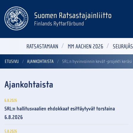
Suomen Ratsastajainliitto
Finlands Ryttarförbund
RATSASTAMAAN
MM AACHEN 2026
SEURAJÄS
ETUSIVU
AJANKOHTAISTA
SRL:n hyvinvoinnin kevät -projekti keräsi
Ajankohtaista
6.8.2026
SRL:n hallitusvaalien ehdokkaat esittäytyvät torstaina
6.8.2026
5.8.2026