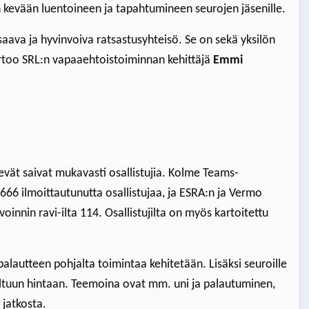
 kevään luentoineen ja tapahtumineen seurojen jäsenille.
aava ja hyvinvoiva ratsastusyhteisö. Se on sekä yksilön
ertoo SRL:n vapaaehtoistoiminnan kehittäjä
Emmi
evät saivat mukavasti osallistujia. Kolme Teams-
666 ilmoittautunutta osallistujaa, ja ESRA:n ja Vermo
oinnin ravi-ilta 114. Osallistujilta on myös kartoitettu
palautteen pohjalta toimintaa kehitetään. Lisäksi seuroille
teltuun hintaan. Teemoina ovat mm. uni ja palautuminen,
 jatkosta.