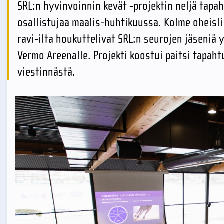
SRL:n hyvinvoinnin kevät -projektin neljä tap
osallistujaa maalis-huhtikuussa. Kolme oheisl
ravi-ilta houkuttelivat SRL:n seurojen jäseniä
Vermo Areenalle. Projekti koostui paitsi tapah
viestinnästä.