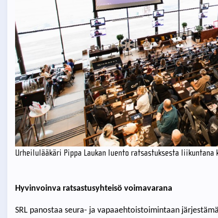
Urheilulääkäri Pippa Laukan luento ratsastuksesta liikuntana 
Hyvinvoinva ratsastusyhteisö voimavarana
SRL panostaa seura- ja vapaaehtoistoimintaan järjestämäl