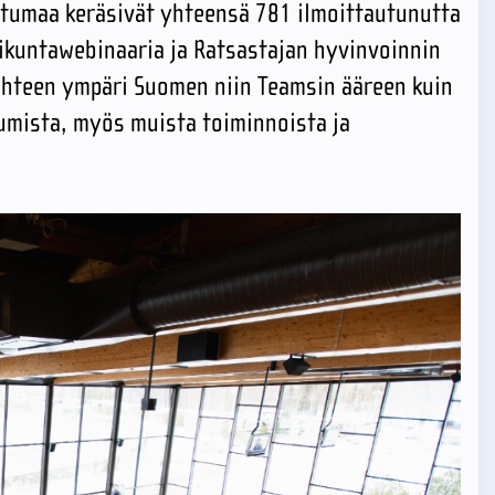
ahtumaa keräsivät yhteensä 781 ilmoittautunutta
iikuntawebinaaria ja Ratsastajan hyvinvoinnin
 yhteen ympäri Suomen niin Teamsin ääreen kuin
tumista, myös muista toiminnoista ja