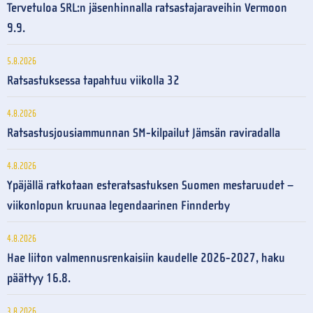
Tervetuloa SRL:n jäsenhinnalla ratsastajaraveihin Vermoon
9.9.
5.8.2026
Ratsastuksessa tapahtuu viikolla 32
4.8.2026
Ratsastusjousiammunnan SM-kilpailut Jämsän raviradalla
4.8.2026
Ypäjällä ratkotaan esteratsastuksen Suomen mestaruudet –
viikonlopun kruunaa legendaarinen Finnderby
4.8.2026
Hae liiton valmennusrenkaisiin kaudelle 2026-2027, haku
päättyy 16.8.
3.8.2026