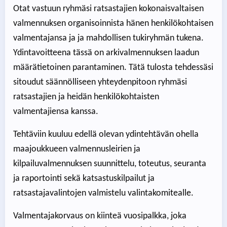
Otat vastuun ryhmäsi ratsastajien kokonaisvaltaisen
valmennuksen organisoinnista hänen henkilökohtaisen
valmentajansa ja ja mahdollisen tukiryhmän tukena.
Ydintavoitteena tässä on arkivalmennuksen laadun
määrätietoinen parantaminen. Tätä tulosta tehdessäsi
sitoudut säännölliseen yhteydenpitoon ryhmäsi
ratsastajien ja heidän henkilökohtaisten
valmentajiensa kanssa.
Tehtäviin kuuluu edellä olevan ydintehtävän ohella
maajoukkueen valmennusleirien ja
kilpailuvalmennuksen suunnittelu, toteutus, seuranta
ja raportointi sekä katsastuskilpailut ja
ratsastajavalintojen valmistelu valintakomitealle.
Valmentajakorvaus on kiinteä vuosipalkka, joka