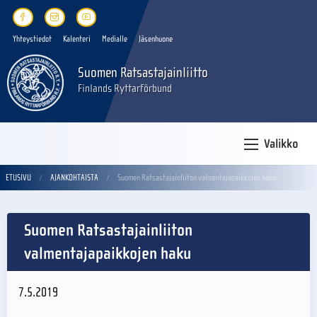
Yhteystiedot
Kalenteri
Medialle
Jäsenhuone
Suomen Ratsastajainliitto
Finlands Ryttarförbund
Valikko
ETUSIVU
AJANKOHTAISTA
Suomen Ratsastajainliiton valmentajapaikkojen haku
Suomen Ratsastajainliiton
valmentajapaikkojen haku
7.5.2019