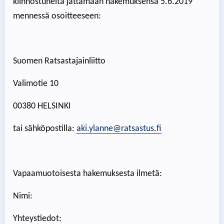
kiinnostuneita jättämään hakemuksensa 5.6.2019
mennessä osoitteeseen:
Suomen Ratsastajainliitto
Valimotie 10
00380 HELSINKI
tai sähköpostilla:
aki.ylanne@ratsastus.fi
Vapaamuotoisesta hakemuksesta ilmetä:
Nimi:
Yhteystiedot: