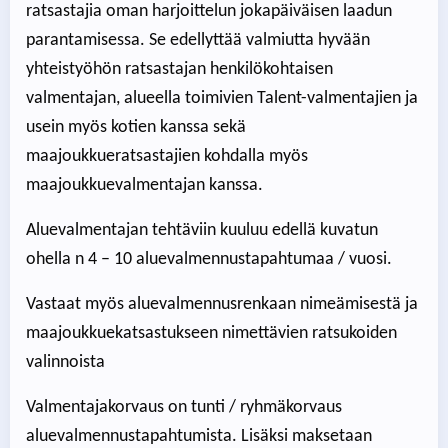
ratsastajia oman harjoittelun jokapäiväisen laadun
parantamisessa. Se edellyttää valmiutta hyvään
yhteistyöhön ratsastajan henkilökohtaisen
valmentajan, alueella toimivien Talent-valmentajien ja
usein myös kotien kanssa sekä
maajoukkueratsastajien kohdalla myös
maajoukkuevalmentajan kanssa.
Aluevalmentajan tehtäviin kuuluu edellä kuvatun
ohella n 4 – 10 aluevalmennustapahtumaa / vuosi.
Vastaat myös aluevalmennusrenkaan nimeämisestä ja
maajoukkuekatsastukseen nimettävien ratsukoiden
valinnoista
Valmentajakorvaus on tunti / ryhmäkorvaus
aluevalmennustapahtumista. Lisäksi maksetaan