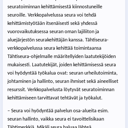
seuratoiminnan kehittämisestä kiinnostuneille
seuroille. Verkkopalvelussa seura voi tehdä
kehittämistyötään itsenäisesti sekä yhdessä
vuorovaikutuksessa seuran oman lajiliiton ja
aluejärjestön seurakehittäjän kanssa. Tähtiseura-
verkkopalvelussa seura kehittää toimintaansa
Tähtiseura-ohjelmalle määritellyiden laatutekijöiden
mukaisesti. Laatutekijät, joiden kehittämisessä seura
voi hyödyntää työkalua ovat: seuran urheilutoiminta,
johtaminen ja hallinto, seuran ihmiset sekä aineelliset
resurssit. Verkkopalvelusta löytyvät seuratoiminnan
kehittämiseen tarvittavat tehtävät ja työkalut.
– Seura voi hyödyntää palvelun osa-alueita esim.
seuran hallinto, vaikka seura ei tavoittelisikaan
Tähtimerkkiä. Mikäli seura haluaa lähteä