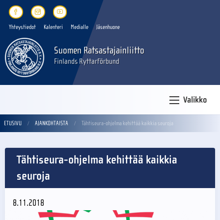
Yhteystiedot
Kalenteri
Medialle
Jäsenhuone
Suomen Ratsastajainliitto
Finlands Ryttarförbund
Valikko
ETUSIVU
AJANKOHTAISTA
Tähtiseura-ohjelma kehittää kaikkia seuroja
Tähtiseura-ohjelma kehittää kaikkia
seuroja
8.11.2018