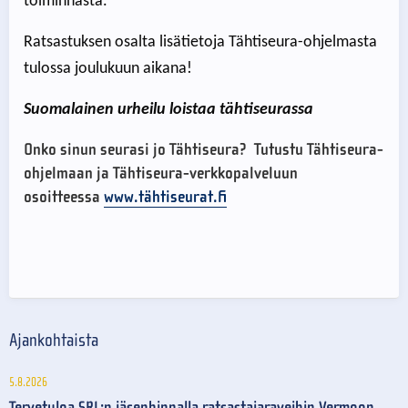
toiminnasta.
Ratsastuksen osalta lisätietoja Tähtiseura-ohjelmasta
tulossa joulukuun aikana!
Suomalainen urheilu loistaa tähtiseurassa
Onko sinun seurasi jo Tähtiseura? Tutustu Tähtiseura-
ohjelmaan ja Tähtiseura-verkkopalveluun
osoitteessa
www.tähtiseurat.fi
Ajankohtaista
5.8.2026
Tervetuloa SRL:n jäsenhinnalla ratsastajaraveihin Vermoon