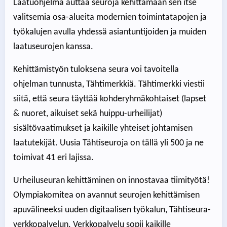
Laatuohjelma auttaa seuroja kehittämään sen itse
valitsemia osa-alueita modernien toimintatapojen ja
työkalujen avulla yhdessä asiantuntijoiden ja muiden
laatuseurojen kanssa.
Kehittämistyön tuloksena seura voi tavoitella
ohjelman tunnusta, Tähtimerkkiä. Tähtimerkki viestii
siitä, että seura täyttää kohderyhmäkohtaiset (lapset
& nuoret, aikuiset sekä huippu-urheilijat)
sisältövaatimukset ja kaikille yhteiset johtamisen
laatutekijät. Uusia Tähtiseuroja on tällä yli 500 ja ne
toimivat 41 eri lajissa.
Urheiluseuran kehittäminen on innostavaa tiimityötä!
Olympiakomitea on avannut seurojen kehittämisen
apuvälineeksi uuden digitaalisen työkalun, Tähtiseura-
verkkopalvelun. Verkkopalvelu sopii kaikille