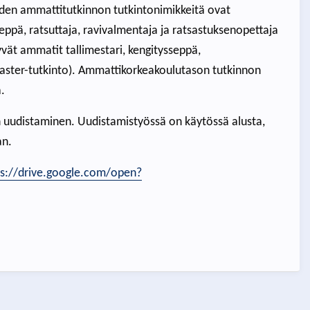
uden ammattitutkinnon tutkintonimikkeitä ovat
seppä, ratsuttaja, ravivalmentaja ja ratsastuksenopettaja
vät ammatit tallimestari, kengitysseppä,
master-tutkinto). Ammattikorkeakoulutason tutkinnon
.
n uudistaminen. Uudistamistyössä on käytössä alusta,
an.
ps://drive.google.com/open?