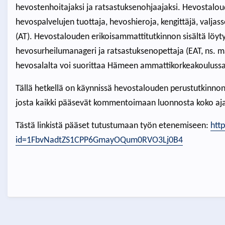
hevostenhoitajaksi ja ratsastuksenohjaajaksi. Hevostalo
hevospalvelujen tuottaja, hevoshieroja, kengittäjä, valjas
(AT). Hevostalouden erikoisammattitutkinnon sisältä löyty
hevosurheilumanageri ja ratsastuksenopettaja (EAT, ns. 
hevosalalta voi suorittaa Hämeen ammattikorkeakoulussa
Tällä hetkellä on käynnissä hevostalouden perustutkinno
josta kaikki pääsevät kommentoimaan luonnosta koko aj
Tästä linkistä pääset tutustumaan työn etenemiseen:
htt
id=1FbvNadtZS1CPP6GmayOQum0RVO3Lj0B4