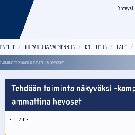
Yhteyst
ENELLE
KILPAILU JA VALMENNUS
KOULUTUS
LAJIT
lokakuun teemana ammattina hevoset
Tehdään toiminta näkyväksi -kam
ammattina hevoset
3.10.2019