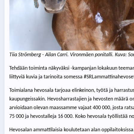
Tiia Strömberg - Ailan Carri. Vironmäen ponitalli. Kuva: S
Tehdään toiminta näkyväksi -kampanjan lokakuun teema
liittyviä kuvia ja tarinoita somessa #SRLammattinahevose
Toimialana hevosala tarjoaa elinkeinon, työtä ja harrastus
kaupungeissakin. Hevosharrastajien ja hevosten määrä on k
arvioidaan olevan maassamme vajaat 400 000, josta rats
75 000 ja hevostalleja 16 000. Koko hevosala työllistää n
Hevosalan ammattilaisia koulutetaan alan oppilaitoksiss