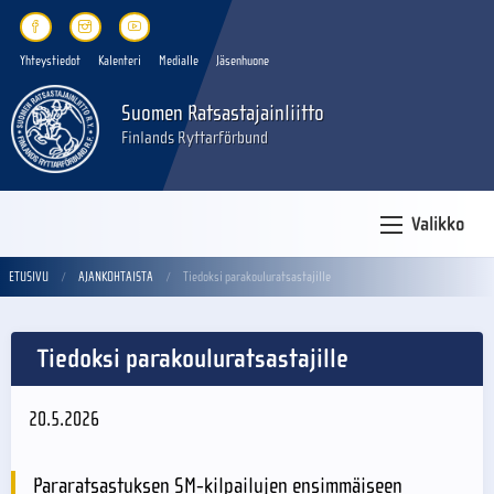
Yhteystiedot
Kalenteri
Medialle
Jäsenhuone
Suomen Ratsastajainliitto
Finlands Ryttarförbund
Valikko
ETUSIVU
AJANKOHTAISTA
Tiedoksi parakouluratsastajille
Tiedoksi parakouluratsastajille
20.5.2026
Pararatsastuksen SM-kilpailujen ensimmäiseen