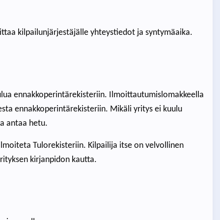
ittaa kilpailunjärjestäjälle yhteystiedot ja syntymäaika.
uulua ennakkoperintärekisteriin. Ilmoittautumislomakkeella
sta ennakkoperintärekisteriin. Mikäli yritys ei kuulu
la antaa hetu.
moiteta Tulorekisteriin. Kilpailija itse on velvollinen
tyksen kirjanpidon kautta.