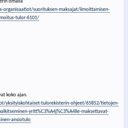
terin omalla
-ja-organisaatiot/suorituksen-maksajat/ilmoittamisen-
lmoitus-tulor-6101/
vat koko ajan.
ot/yksityiskohtaiset-tulorekisterin-ohjeet/65852/tietojen-
palkitseminen-yritt%C3%A4j%C3%A4lle-maksettavat-
ainen-ansiotulo