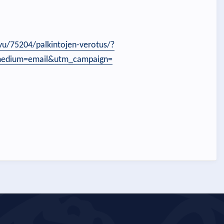
vu/75204/palkintojen-verotus/?
edium=email&utm_campaign=