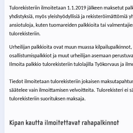
Tulorekisteriin ilmoitetaan 1.1.2019 jälkeen maksetut palkk
yhdistyksiä, myös yleishyödyllisiä ja rekisteröimättömiä y
ansiotuloja, kuten tuomareiden palkkioita tai valmentajie
tulorekisteriin.
Urheilijan palkkioita ovat muun muassa kilpailupalkinnot,
osallistumispalkkiot ja muut urheilijan asemaan perustuva
Ilmoita palkkio tulorekisteriin tulolajilla Työkorvaus ja ilmo
Tiedot ilmoitetaan tulorekisteriin jokaisen maksutapahtum
säätelee vain ilmoittamisen velvoitteita. Tulorekisteri ei s
tulorekisteriin suorituksen maksaja.
Kipan kautta ilmoitettavat rahapalkinnot