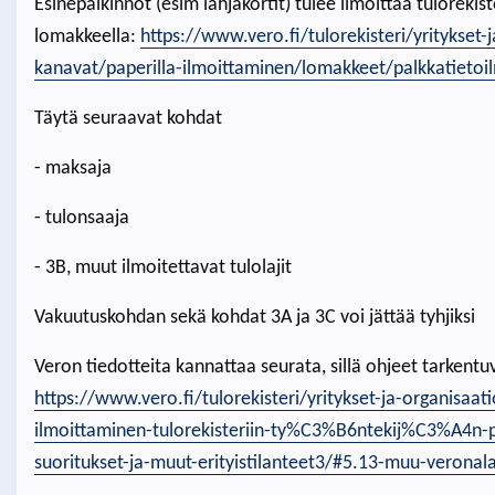
Esinepalkinnot (esim lahjakortit) tulee ilmoittaa tulorekis
lomakkeella:
https://www.vero.fi/tulorekisteri/yritykset
kanavat/paperilla-ilmoittaminen/lomakkeet/palkkatietoi
Täytä seuraavat kohdat
- maksaja
- tulonsaaja
- 3B, muut ilmoitettavat tulolajit
Vakuutuskohdan sekä kohdat 3A ja 3C voi jättää tyhjiksi
Veron tiedotteita kannattaa seurata, sillä ohjeet tarkentu
https://www.vero.fi/tulorekisteri/yritykset-ja-organisaati
ilmoittaminen-tulorekisteriin-ty%C3%B6ntekij%C3%A4n-
suoritukset-ja-muut-erityistilanteet3/#5.13-muu-veronal