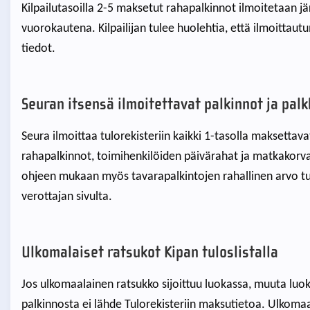
Kilpailutasoilla 2-5 maksetut rahapalkinnot ilmoitetaan j
vuorokautena. Kilpailijan tulee huolehtia, että ilmoittau
tiedot.
Seuran itsensä ilmoitettavat palkinnot ja palk
Seura ilmoittaa tulorekisteriin kaikki 1-tasolla maksettava
rahapalkinnot, toimihenkilöiden päivärahat ja matkakorv
ohjeen mukaan myös tavarapalkintojen rahallinen arvo tul
verottajan sivulta.
Ulkomalaiset ratsukot Kipan tuloslistalla
Jos ulkomaalainen ratsukko sijoittuu luokassa, muuta luok
palkinnosta ei lähde Tulorekisteriin maksutietoa. Ulkomaa