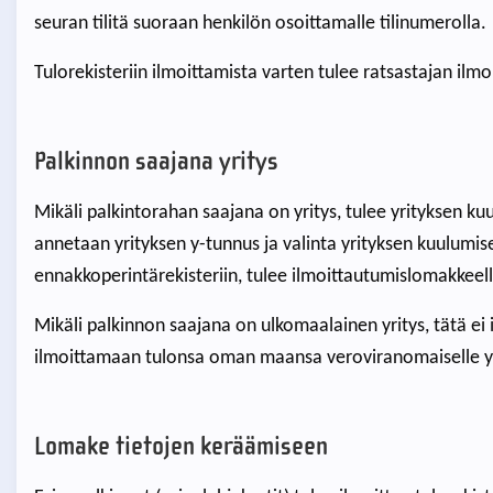
seuran tilitä suoraan henkilön osoittamalle tilinumerolla.
Tulorekisteriin ilmoittamista varten tulee ratsastajan ilmo
Palkinnon saajana yritys
Mikäli palkintorahan saajana on yritys, tulee yrityksen k
annetaan yrityksen y-tunnus ja valinta yrityksen kuulumise
ennakkoperintärekisteriin, tulee ilmoittautumislomakkeel
Mikäli palkinnon saajana on ulkomaalainen yritys, tätä ei il
ilmoittamaan tulonsa oman maansa veroviranomaiselle yri
Lomake tietojen keräämiseen