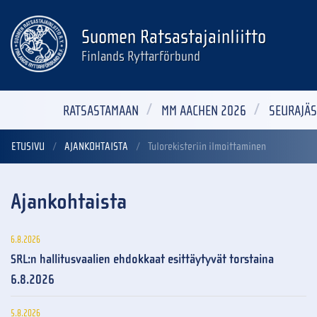
Suomen Ratsastajainliitto
Finlands Ryttarförbund
RATSASTAMAAN
MM AACHEN 2026
SEURAJÄS
ETUSIVU
AJANKOHTAISTA
Tulorekisteriin ilmoittaminen
Ajankohtaista
6.8.2026
SRL:n hallitusvaalien ehdokkaat esittäytyvät torstaina
6.8.2026
5.8.2026