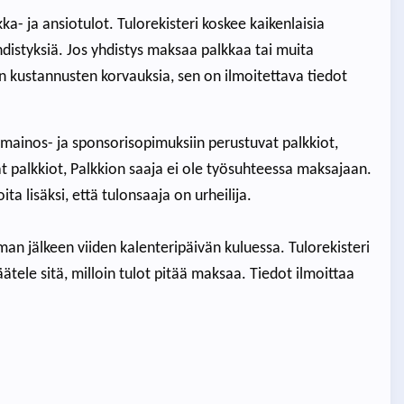
a- ja ansiotulot. Tulorekisteri koskee kaikenlaisia
hdistyksiä. Jos yhdistys maksaa palkkaa tai muita
n kustannusten korvauksia, sen on ilmoitettava tiedot
 mainos- ja sponsorisopimuksiin perustuvat palkkiot,
t palkkiot, Palkkion saaja ei ole työsuhteessa maksajaan.
ita lisäksi, että tulonsaaja on urheilija.
an jälkeen viiden kalenteripäivän kuluessa. Tulorekisteri
äätele sitä, milloin tulot pitää maksaa. Tiedot ilmoittaa