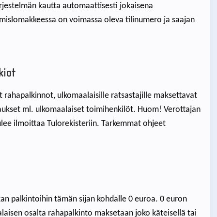
ärjestelmän kautta automaattisesti jokaisena
tumislomakkeessa on voimassa oleva tilinumero ja saajan
kiot
t rahapalkinnot, ulkomaalaisille ratsastajille maksettavat
aukset ml. ulkomaalaiset toimihenkilöt. Huom! Verottajan
ee ilmoittaa Tulorekisteriin. Tarkemmat ohjeet
an palkintoihin tämän sijan kohdalle 0 euroa. 0 euron
laisen osalta rahapalkinto maksetaan joko käteisellä tai