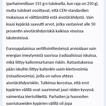
(parhaimmillaan 155 g:n tuloksella, kun raja on 250 g),
mutta tulokset osoittavat, että CEN-standardien
mukaisuus ei välttämättä estä aivotärähdystä. Vain
kuusi kypärää saavutti arvot, jotka vastasivat alle 50
prosentin aivotärähdysriskiä kaikissa vinoissa
iskutesteissä.
Eurooppalaisissa sertifiointitesteissä arvioidaan vain
energian imeytymistä suorissa (radiaalisissa) iskuissa,
mikä liittyy kallonmurtuman riskiin. Ratsastuksessa
pään iskuihin liittyy kuitenkin usein kiertovoimia
(rotaatiovoimia), joilla on vahva yhteys
aivotärähdysriskiin. Tutkimus korostaa, että erot
kypärien välillä ovat suurimmat juuri niiden kyvyssä
vaimentaa kiertoliikettä. Parhaiten ja huonoiten
suoriutuneiden kypärien välillä oli jopa