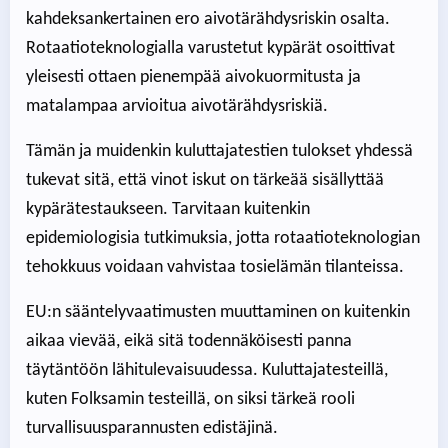
kahdeksankertainen ero aivotärähdysriskin osalta.
Rotaatioteknologialla varustetut kypärät osoittivat
yleisesti ottaen pienempää aivokuormitusta ja
matalampaa arvioitua aivotärähdysriskiä.
Tämän ja muidenkin kuluttajatestien tulokset yhdessä
tukevat sitä, että vinot iskut on tärkeää sisällyttää
kypärätestaukseen. Tarvitaan kuitenkin
epidemiologisia tutkimuksia, jotta rotaatioteknologian
tehokkuus voidaan vahvistaa tosielämän tilanteissa.
EU:n sääntelyvaatimusten muuttaminen on kuitenkin
aikaa vievää, eikä sitä todennäköisesti panna
täytäntöön lähitulevaisuudessa. Kuluttajatesteillä,
kuten Folksamin testeillä, on siksi tärkeä rooli
turvallisuusparannusten edistäjinä.