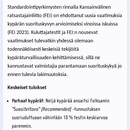
Standardointipyrkimysten rinnalla Kansainvälinen
ratsastajainliitto (FEI) on ehdottanut uusia vaatimuksia
kypärän suorituskyvyn arvioimiseksi vinoissa iskuissa
(FEI 2023). Kuluttajatestit ja FEI:n nousevat
vaatimukset tulevatkin yhdessä olemaan
todennäköisesti keskeisiä tekijöitä
kypäräturvallisuuden kehittämisessä, sillä ne
kannustavat valmistajia parantamaan suorituskykyä jo
ennen tulevia lakimuutoksia.
Keskeiset tulokset
Parhaat kypärät
: Neljä kypärää ansaitsi Folksamin
"Suositeltava" (Recommended)
-tunnustuksen
suoriuduttuaan vähintään 10 % testin keskiarvoa
paremmin.