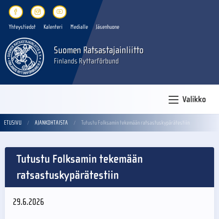
Yhteystiedot
Kalenteri
Medialle
Jäsenhuone
Suomen Ratsastajainliitto
Finlands Ryttarförbund
Valikko
ETUSIVU
AJANKOHTAISTA
Tutustu Folksamin tekemään ratsastuskypärätestiin
Tutustu Folksamin tekemään
ratsastuskypärätestiin
29.6.2026