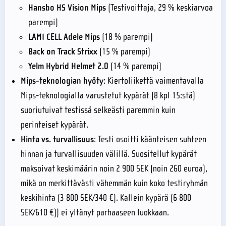
Hansbo HS Vision Mips
(Testivoittaja, 29 % keskiarvoa
parempi)
LAMI CELL Adele Mips
(18 % parempi)
Back on Track Strixx
(15 % parempi)
Yelm Hybrid Helmet 2.0
(14 % parempi)
Mips-teknologian hyöty
: Kiertoliikettä vaimentavalla
Mips-teknologialla varustetut kypärät (8 kpl 15:stä)
suoriutuivat testissä selkeästi paremmin kuin
perinteiset kypärät.
Hinta vs. turvallisuus
: Testi osoitti käänteisen suhteen
hinnan ja turvallisuuden välillä. Suositellut kypärät
maksoivat keskimäärin noin 2 900 SEK (noin 260 euroa),
mikä on merkittävästi vähemmän kuin koko testiryhmän
keskihinta (3 800 SEK/340 €). Kallein kypärä (6 800
SEK/610 €)) ei yltänyt parhaaseen luokkaan.