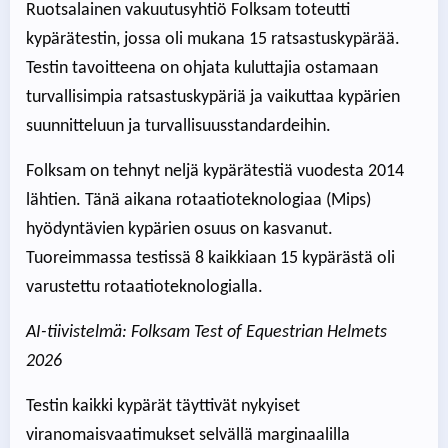
Ruotsalainen vakuutusyhtiö Folksam toteutti
kypärätestin, jossa oli mukana 15 ratsastuskypärää.
Testin tavoitteena on ohjata kuluttajia ostamaan
turvallisimpia ratsastuskypäriä ja vaikuttaa kypärien
suunnitteluun ja turvallisuusstandardeihin.
Folksam on tehnyt neljä kypärätestiä vuodesta 2014
lähtien. Tänä aikana rotaatioteknologiaa (Mips)
hyödyntävien kypärien osuus on kasvanut.
Tuoreimmassa testissä 8 kaikkiaan 15 kypärästä oli
varustettu rotaatioteknologialla.
AI-tiivistelmä: Folksam Test of Equestrian Helmets
2026
Testin kaikki kypärät täyttivät nykyiset
viranomaisvaatimukset selvällä marginaalilla