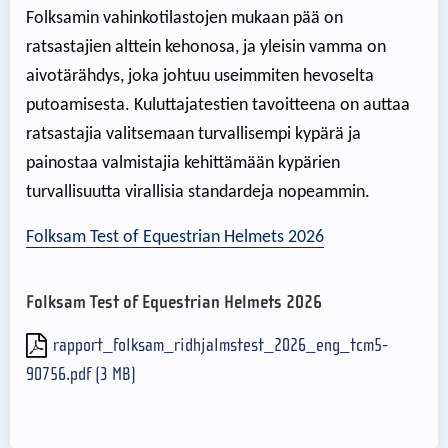
Folksamin vahinkotilastojen mukaan pää on
ratsastajien alttein kehonosa, ja yleisin vamma on
aivotärähdys, joka johtuu useimmiten hevoselta
putoamisesta. Kuluttajatestien tavoitteena on auttaa
ratsastajia valitsemaan turvallisempi kypärä ja
painostaa valmistajia kehittämään kypärien
turvallisuutta virallisia standardeja nopeammin.
Folksam Test of Equestrian Helmets 2026
Folksam Test of Equestrian Helmets 2026
rapport_folksam_ridhjalmstest_2026_eng_tcm5-
90756.pdf (3 MB)