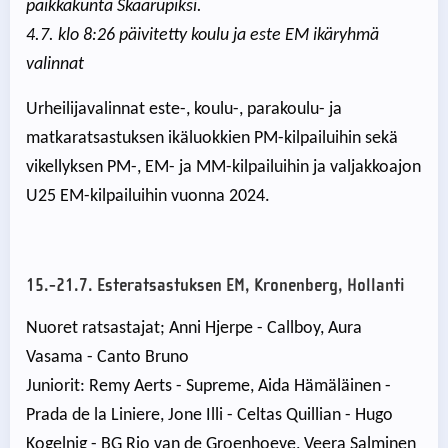
paikkakunta Skaarupiksi.
4.7. klo 8:26 päivitetty koulu ja este EM ikäryhmä
valinnat
Urheilijavalinnat este-, koulu-, parakoulu- ja
matkaratsastuksen ikäluokkien PM-kilpailuihin sekä
vikellyksen PM-, EM- ja MM-kilpailuihin ja valjakkoajon
U25 EM-kilpailuihin vuonna 2024.
15.-21.7. Esteratsastuksen EM, Kronenberg, Hollanti
Nuoret ratsastajat; Anni Hjerpe - Callboy, Aura
Vasama - Canto Bruno
Juniorit: Remy Aerts - Supreme, Aida Hämäläinen -
Prada de la Liniere, Jone Illi - Celtas Quillian - Hugo
Kogelnig - BG Rio van de Groenhoeve, Veera Salminen