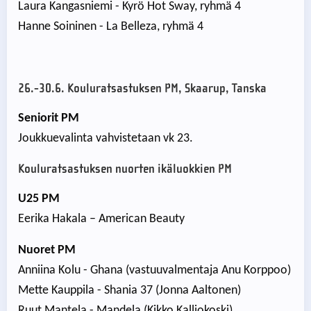
Laura Kangasniemi - Kyrö Hot Sway, ryhmä 4
Hanne Soininen - La Belleza, ryhmä 4
26.-30.6. Kouluratsastuksen PM, Skaarup, Tanska
Seniorit PM
Joukkuevalinta vahvistetaan vk 23.
Kouluratsastuksen nuorten ikäluokkien PM
U25 PM
Eerika Hakala – American Beauty
Nuoret PM
Anniina Kolu - Ghana (vastuuvalmentaja Anu Korppoo)
Mette Kauppila - Shania 37 (Jonna Aaltonen)
Ruut Mantela - Mandela (Kikko Kalliokoski)