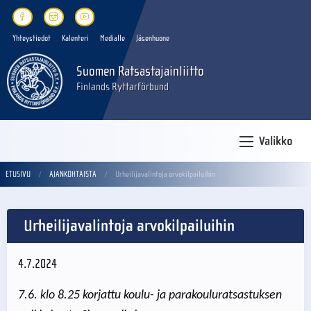
Yhteystiedot
Kalenteri
Medialle
Jäsenhuone
Suomen Ratsastajainliitto
Finlands Ryttarförbund
Valikko
ETUSIVU
AJANKOHTAISTA
Urheilijavalintoja arvokilpailuihin
Urheilijavalintoja arvokilpailuihin
4.7.2024
7.6. klo 8.25 korjattu koulu- ja parakouluratsastuksen