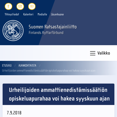
Yhteystiedot
Kalenteri
Medialle
Jäsenhuone
Suomen Ratsastajainliitto
Finlands Ryttarförbund
Valikko
ETUSIVU
AJANKOHTAISTA
Urheilijoiden ammattienedistämissäätiön opiskeluapurahaa voi hakea syyskuun ajan
Urheilijoiden ammattienedistämissäätiön
opiskeluapurahaa voi hakea syyskuun ajan
7.9.2018