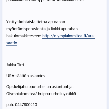
puolikkaana vain syys- tai kevätlukukaudeksi.
Yksityiskohtaista tietoa apurahan
myöntämisperusteista ja linkki apurahan
hakulomakkeeseen:
http://olympiakomitea.fi/ura-
saatio
Jukka Tirri
URA-säätiön asiamies
Opiskelijahuippu-urheilun asiantuntija,
Olympiakomitea/ huippu-urheiluyksikkö
puh. 0447800213