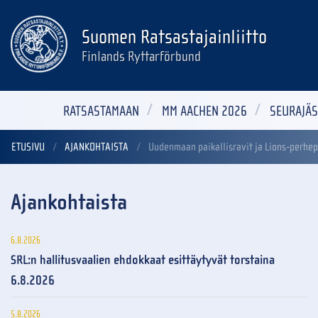
Suomen Ratsastajainliitto
Finlands Ryttarförbund
RATSASTAMAAN
MM AACHEN 2026
SEURAJÄS
ETUSIVU
AJANKOHTAISTA
Uudenmaan paikallisravit ja Lions-perhe
Ajankohtaista
6.8.2026
SRL:n hallitusvaalien ehdokkaat esittäytyvät torstaina
6.8.2026
5.8.2026