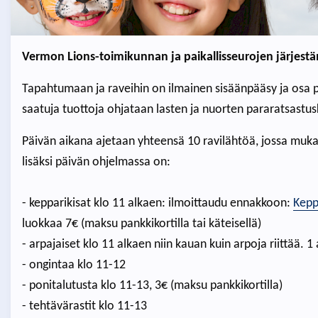
Vermon Lions-toimikunnan ja paikallisseurojen järjestä
Tapahtumaan ja raveihin on ilmainen sisäänpääsy ja osa p
saatuja tuottoja ohjataan lasten ja nuorten pararatsastu
Päivän aikana ajetaan yhteensä 10 ravilähtöä, jossa muka
lisäksi päivän ohjelmassa on:
- kepparikisat klo 11 alkaen: ilmoittaudu ennakkoon:
Kepp
luokkaa 7€ (maksu pankkikortilla tai käteisellä)
- arpajaiset klo 11 alkaen niin kauan kuin arpoja riittää. 
- ongintaa klo 11-12
- ponitalutusta klo 11-13, 3€ (maksu pankkikortilla)
- tehtävärastit klo 11-13