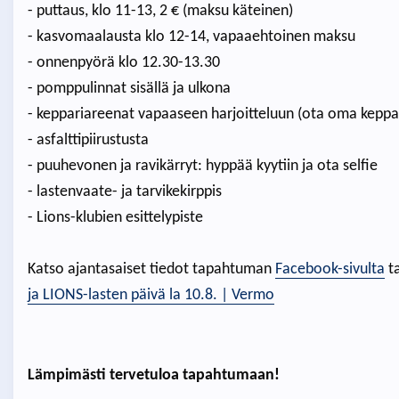
- puttaus, klo 11-13, 2 € (maksu käteinen)
- kasvomaalausta klo 12-14, vapaaehtoinen maksu
- onnenpyörä klo 12.30-13.30
- pomppulinnat sisällä ja ulkona
- keppariareenat vapaaseen harjoitteluun (ota oma kepp
- asfalttipiirustusta
- puuhevonen ja ravikärryt: hyppää kyytiin ja ota selfie
- lastenvaate- ja tarvikekirppis
- Lions-klubien esittelypiste
Katso ajantasaiset tiedot tapahtuman
Facebook-sivulta
ta
ja LIONS-lasten päivä la 10.8. | Vermo
Lämpimästi tervetuloa tapahtumaan!