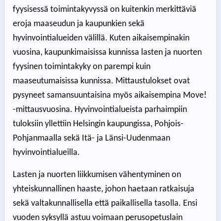
fyysisessä toimintakyvyssä on kuitenkin merkittäviä
eroja maaseudun ja kaupunkien sekä
hyvinvointialueiden välillä. Kuten aikaisempinakin
vuosina, kaupunkimaisissa kunnissa lasten ja nuorten
fyysinen toimintakyky on parempi kuin
maaseutumaisissa kunnissa. Mittaustulokset ovat
pysyneet samansuuntaisina myös aikaisempina Move!
-mittausvuosina. Hyvinvointialueista parhaimpiin
tuloksiin yllettiin Helsingin kaupungissa, Pohjois-
Pohjanmaalla sekä Itä- ja Länsi-Uudenmaan
hyvinvointialueilla.
Lasten ja nuorten liikkumisen vähentyminen on
yhteiskunnallinen haaste, johon haetaan ratkaisuja
sekä valtakunnallisella että paikallisella tasolla. Ensi
vuoden syksyllä astuu voimaan perusopetuslain