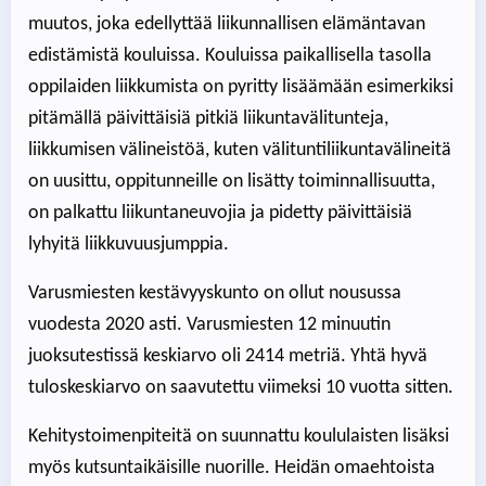
muutos, joka edellyttää liikunnallisen elämäntavan
edistämistä kouluissa. Kouluissa paikallisella tasolla
oppilaiden liikkumista on pyritty lisäämään esimerkiksi
pitämällä päivittäisiä pitkiä liikuntavälitunteja,
liikkumisen välineistöä, kuten välituntiliikuntavälineitä
on uusittu, oppitunneille on lisätty toiminnallisuutta,
on palkattu liikuntaneuvojia ja pidetty päivittäisiä
lyhyitä liikkuvuusjumppia.
Varusmiesten kestävyyskunto on ollut nousussa
vuodesta 2020 asti. Varusmiesten 12 minuutin
juoksutestissä keskiarvo oli 2414 metriä. Yhtä hyvä
tuloskeskiarvo on saavutettu viimeksi 10 vuotta sitten.
Kehitystoimenpiteitä on suunnattu koululaisten lisäksi
myös kutsuntaikäisille nuorille. Heidän omaehtoista