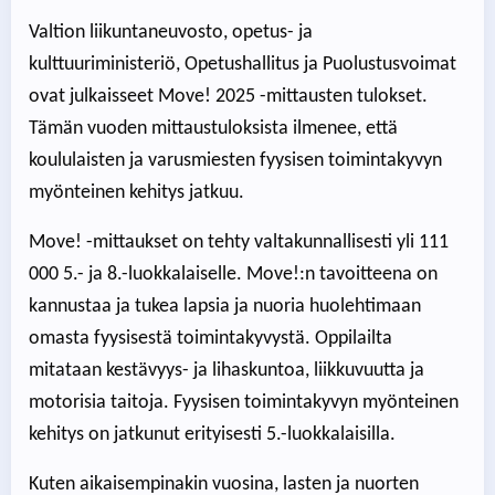
Valtion liikuntaneuvosto, opetus- ja
kulttuuriministeriö, Opetushallitus ja Puolustusvoimat
ovat julkaisseet Move! 2025 -mittausten tulokset.
Tämän vuoden mittaustuloksista ilmenee, että
koululaisten ja varusmiesten fyysisen toimintakyvyn
myönteinen kehitys jatkuu.
Move! -mittaukset on tehty valtakunnallisesti yli 111
000 5.- ja 8.-luokkalaiselle. Move!:n tavoitteena on
kannustaa ja tukea lapsia ja nuoria huolehtimaan
omasta fyysisestä toimintakyvystä. Oppilailta
mitataan kestävyys- ja lihaskuntoa, liikkuvuutta ja
motorisia taitoja. Fyysisen toimintakyvyn myönteinen
kehitys on jatkunut erityisesti 5.-luokkalaisilla.
Kuten aikaisempinakin vuosina, lasten ja nuorten