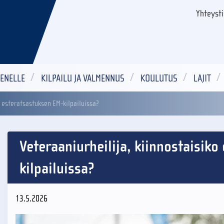
Yhteyst
ENELLE
KILPAILU JA VALMENNUS
KOULUTUS
LAJIT
s esteratsastuksen EM-kilpailuissa?
Veteraaniurheilija, kiinnostaisik
kilpailuissa?
13.5.2026