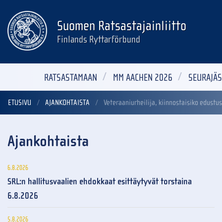
Suomen Ratsastajainliitto
Finlands Ryttarförbund
RATSASTAMAAN
MM AACHEN 2026
SEURAJÄS
ETUSIVU
AJANKOHTAISTA
Veteraaniurheilija, kiinnostaisiko edustu
Ajankohtaista
6.8.2026
SRL:n hallitusvaalien ehdokkaat esittäytyvät torstaina
6.8.2026
5.8.2026