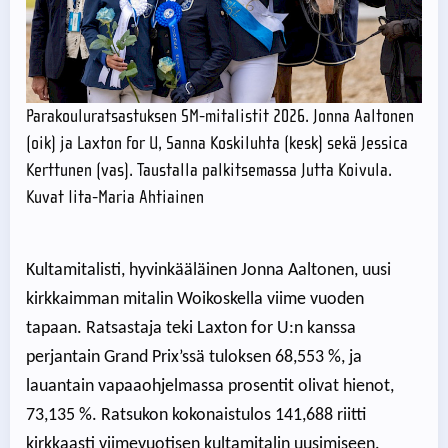
Parakouluratsastuksen SM-mitalistit 2026. Jonna Aaltonen
(oik) ja Laxton for U, Sanna Koskiluhta (kesk) sekä Jessica
Kerttunen (vas). Taustalla palkitsemassa Jutta Koivula.
Kuvat Iita-Maria Ahtiainen
Kultamitalisti, hyvinkääläinen Jonna Aaltonen, uusi
kirkkaimman mitalin Woikoskella viime vuoden
tapaan. Ratsastaja teki Laxton for U:n kanssa
perjantain Grand Prix’ssä tuloksen 68,553 %, ja
lauantain vapaaohjelmassa prosentit olivat hienot,
73,135 %. Ratsukon kokonaistulos 141,688 riitti
kirkkaasti viimevuotisen kultamitalin uusimiseen.