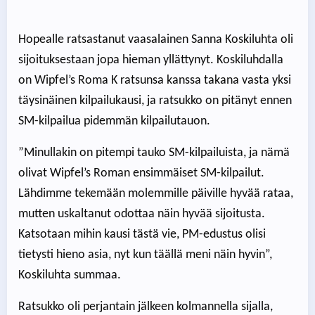
Hopealle ratsastanut vaasalainen Sanna Koskiluhta oli
sijoituksestaan jopa hieman yllättynyt. Koskiluhdalla
on Wipfel’s Roma K ratsunsa kanssa takana vasta yksi
täysinäinen kilpailukausi, ja ratsukko on pitänyt ennen
SM-kilpailua pidemmän kilpailutauon.
”Minullakin on pitempi tauko SM-kilpailuista, ja nämä
olivat Wipfel’s Roman ensimmäiset SM-kilpailut.
Lähdimme tekemään molemmille päiville hyvää rataa,
mutten uskaltanut odottaa näin hyvää sijoitusta.
Katsotaan mihin kausi tästä vie, PM-edustus olisi
tietysti hieno asia, nyt kun täällä meni näin hyvin”,
Koskiluhta summaa.
Ratsukko oli perjantain jälkeen kolmannella sijalla,