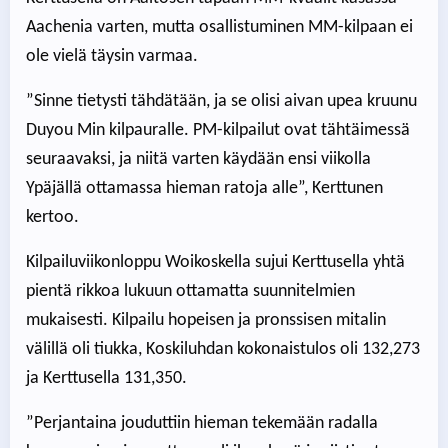
Aachenia varten, mutta osallistuminen MM-kilpaan ei
ole vielä täysin varmaa.
”Sinne tietysti tähdätään, ja se olisi aivan upea kruunu
Duyou Min kilpauralle. PM-kilpailut ovat tähtäimessä
seuraavaksi, ja niitä varten käydään ensi viikolla
Ypäjällä ottamassa hieman ratoja alle”, Kerttunen
kertoo.
Kilpailuviikonloppu Woikoskella sujui Kerttusella yhtä
pientä rikkoa lukuun ottamatta suunnitelmien
mukaisesti. Kilpailu hopeisen ja pronssisen mitalin
välillä oli tiukka, Koskiluhdan kokonaistulos oli 132,273
ja Kerttusella 131,350.
”Perjantaina jouduttiin hieman tekemään radalla