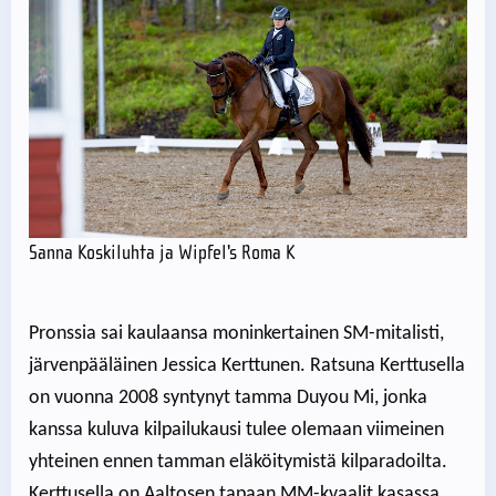
Sanna Koskiluhta ja Wipfel's Roma K
Pronssia sai kaulaansa moninkertainen SM-mitalisti,
järvenpääläinen Jessica Kerttunen. Ratsuna Kerttusella
on vuonna 2008 syntynyt tamma Duyou Mi, jonka
kanssa kuluva kilpailukausi tulee olemaan viimeinen
yhteinen ennen tamman eläköitymistä kilparadoilta.
Kerttusella on Aaltosen tapaan MM-kvaalit kasassa