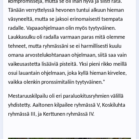
kompromisseja, mutta se oli ihan hyvä ja siisti rata.
Tänään verryttelyssä hevonen tuntui alkuun hieman
väsyneeltä, mutta se jaksoi erinomaisesti tsempata
radalle. Vapaaohjelmaan olin myös tyytyväinen.
Laukkasulku oli radalla varmaan paras mitä olemme
tehneet, mutta ryhmässäni se ei harmillisesti kuulu
omana arvostelukohtanaan ohjelmaan, siitä saa vain
vaikeusastetta lisääviä pisteitä. Yksi pieni rikko meillä
osui lauantain ohjelmaan, joka kyllä hieman kirvelee,
vaikka olenkin pronssimitaliin tyytyväinen.”
Mestaruuskilpailu oli eri paraluokitusryhmien välillä
yhdistetty. Aaltonen kilpailee ryhmässä V, Koskiluhta
ryhmässä III, ja Kerttunen ryhmässä IV.