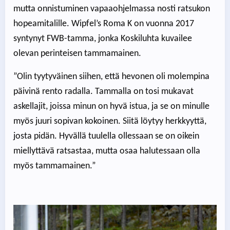
mutta onnistuminen vapaaohjelmassa nosti ratsukon
hopeamitalille. Wipfel’s Roma K on vuonna 2017
syntynyt FWB-tamma, jonka Koskiluhta kuvailee
olevan perinteisen tammamainen.
”Olin tyytyväinen siihen, että hevonen oli molempina
päivinä rento radalla. Tammalla on tosi mukavat
askellajit, joissa minun on hyvä istua, ja se on minulle
myös juuri sopivan kokoinen. Siitä löytyy herkkyyttä,
josta pidän. Hyvällä tuulella ollessaan se on oikein
miellyttävä ratsastaa, mutta osaa halutessaan olla
myös tammamainen.”