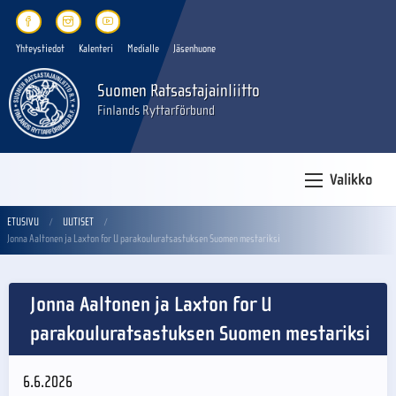
Yhteystiedot
Kalenteri
Medialle
Jäsenhuone
Suomen Ratsastajainliitto
Finlands Ryttarförbund
Valikko
ETUSIVU
UUTISET
Jonna Aaltonen ja Laxton for U parakouluratsastuksen Suomen mestariksi
Jonna Aaltonen ja Laxton for U
parakouluratsastuksen Suomen mestariksi
6.6.2026