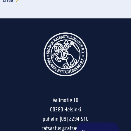
Lisää
Valimotie 10
00380 Helsinki
puhelin (09) 2294 510
ratsastus@ratsastus.fi