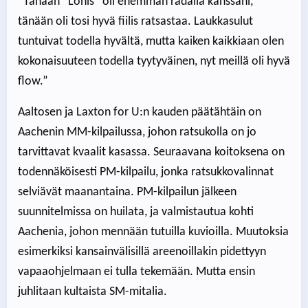
”Tänään ”Lohis” oli enemmän radalla kanssani,
tänään oli tosi hyvä fiilis ratsastaa. Laukkasulut
tuntuivat todella hyvältä, mutta kaiken kaikkiaan olen
kokonaisuuteen todella tyytyväinen, nyt meillä oli hyvä
flow.”
Aaltosen ja Laxton for U:n kauden päätähtäin on
Aachenin MM-kilpailussa, johon ratsukolla on jo
tarvittavat kvaalit kasassa. Seuraavana koitoksena on
todennäköisesti PM-kilpailu, jonka ratsukkovalinnat
selviävät maanantaina. PM-kilpailun jälkeen
suunnitelmissa on huilata, ja valmistautua kohti
Aachenia, johon mennään tutuilla kuvioilla. Muutoksia
esimerkiksi kansainvälisillä areenoillakin pidettyyn
vapaaohjelmaan ei tulla tekemään. Mutta ensin
juhlitaan kultaista SM-mitalia.