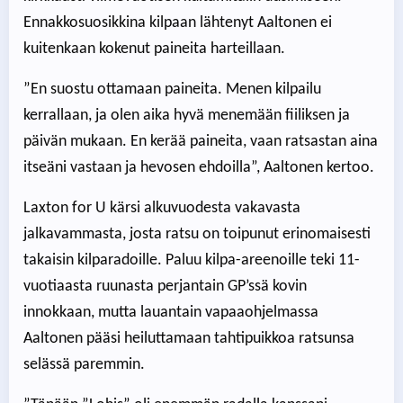
Ennakkosuosikkina kilpaan lähtenyt Aaltonen ei
kuitenkaan kokenut paineita harteillaan.
”En suostu ottamaan paineita. Menen kilpailu
kerrallaan, ja olen aika hyvä menemään fiiliksen ja
päivän mukaan. En kerää paineita, vaan ratsastan aina
itseäni vastaan ja hevosen ehdoilla”, Aaltonen kertoo.
Laxton for U kärsi alkuvuodesta vakavasta
jalkavammasta, josta ratsu on toipunut erinomaisesti
takaisin kilparadoille. Paluu kilpa-areenoille teki 11-
vuotiaasta ruunasta perjantain GP’ssä kovin
innokkaan, mutta lauantain vapaaohjelmassa
Aaltonen pääsi heiluttamaan tahtipuikkoa ratsunsa
selässä paremmin.