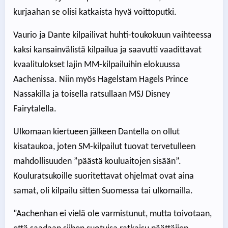
kurjaahan se olisi katkaista hyvä voittoputki.
Vaurio ja Dante kilpailivat huhti-toukokuun vaihteessa
kaksi kansainvälistä kilpailua ja saavutti vaadittavat
kvaalitulokset lajin MM-kilpailuihin elokuussa
Aachenissa. Niin myös Hagelstam Hagels Prince
Nassakilla ja toisella ratsullaan MSJ Disney
Fairytalella.
Ulkomaan kiertueen jälkeen Dantella on ollut
kisataukoa, joten SM-kilpailut tuovat tervetulleen
mahdollisuuden ”päästä kouluaitojen sisään”.
Kouluratsukoille suoritettavat ohjelmat ovat aina
samat, oli kilpailu sitten Suomessa tai ulkomailla.
”Aachenhan ei vielä ole varmistunut, mutta toivotaan,