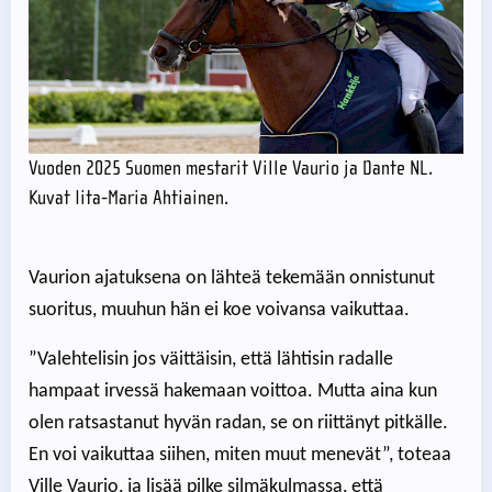
Vuoden 2025 Suomen mestarit Ville Vaurio ja Dante NL.
Kuvat Iita-Maria Ahtiainen.
Vaurion ajatuksena on lähteä tekemään onnistunut
suoritus, muuhun hän ei koe voivansa vaikuttaa.
”Valehtelisin jos väittäisin, että lähtisin radalle
hampaat irvessä hakemaan voittoa. Mutta aina kun
olen ratsastanut hyvän radan, se on riittänyt pitkälle.
En voi vaikuttaa siihen, miten muut menevät”, toteaa
Ville Vaurio, ja lisää pilke silmäkulmassa, että