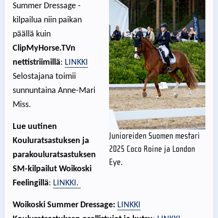
Summer Dressage -
kilpailua niin paikan
päällä kuin
ClipMyHorse.TVn
nettistriimillä
:
LINKKI
Selostajana toimii
sunnuntaina Anne-Mari
Miss.
Lue uutinen
Junioreiden Suomen mestari
Kouluratsastuksen ja
2025 Coco Roine ja London
parakouluratsastuksen
Eye.
SM-kilpailut Woikoski
Feelingillä
:
LINKKI.
Woikoski Summer Dressage:
LINKKI