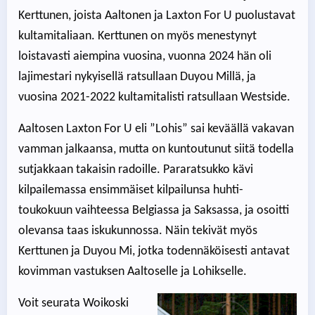
Kerttunen, joista Aaltonen ja Laxton For U puolustavat
kultamitaliaan. Kerttunen on myös menestynyt
loistavasti aiempina vuosina, vuonna 2024 hän oli
lajimestari nykyisellä ratsullaan Duyou Millä, ja
vuosina 2021-2022 kultamitalisti ratsullaan Westside.
Aaltosen Laxton For U eli ”Lohis” sai keväällä vakavan
vamman jalkaansa, mutta on kuntoutunut siitä todella
sutjakkaan takaisin radoille. Pararatsukko kävi
kilpailemassa ensimmäiset kilpailunsa huhti-
toukokuun vaihteessa Belgiassa ja Saksassa, ja osoitti
olevansa taas iskukunnossa. Näin tekivät myös
Kerttunen ja Duyou Mi, jotka todennäköisesti antavat
kovimman vastuksen Aaltoselle ja Lohikselle.
Voit seurata Woikoski