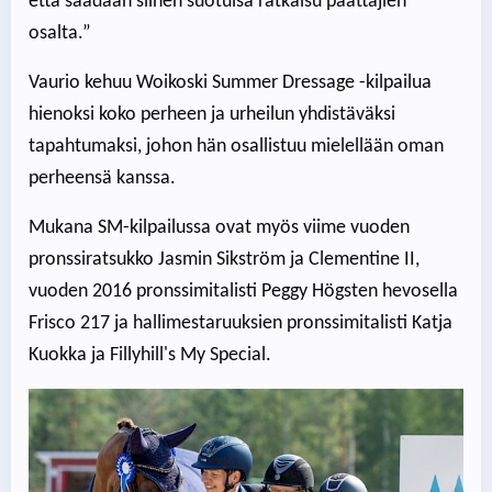
että saadaan siihen suotuisa ratkaisu päättäjien
osalta.”
Vaurio kehuu Woikoski Summer Dressage -kilpailua
hienoksi koko perheen ja urheilun yhdistäväksi
tapahtumaksi, johon hän osallistuu mielellään oman
perheensä kanssa.
Mukana SM-kilpailussa ovat myös viime vuoden
pronssiratsukko Jasmin Sikström ja Clementine II,
vuoden 2016 pronssimitalisti Peggy Högsten hevosella
Frisco 217 ja hallimestaruuksien pronssimitalisti Katja
Kuokka ja Fillyhill's My Special.