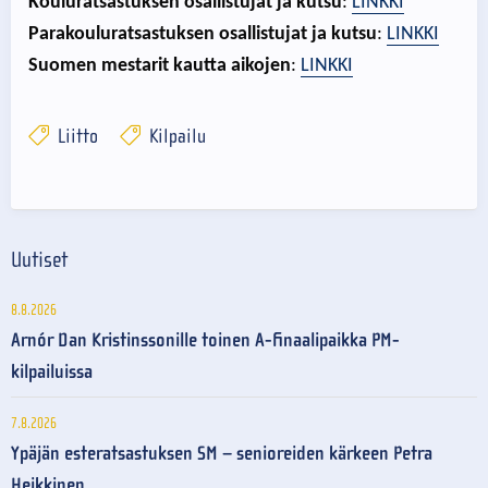
Kouluratsastuksen osallistujat ja kutsu
:
LINKKI
Parakouluratsastuksen osallistujat ja kutsu
:
LINKKI
Suomen mestarit kautta aikojen
:
LINKKI
Liitto
Kilpailu
Uutiset
8.8.2026
Arnór Dan Kristinssonille toinen A-finaalipaikka PM-
kilpailuissa
7.8.2026
Ypäjän esteratsastuksen SM – senioreiden kärkeen Petra
Heikkinen