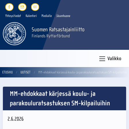
Yhteystiedot
Kalenteri
Medialle
Jäsenhuone
Suomen Ratsastajainliitto
Finlands Ryttarförbund
Valikko
ETUSIVU
UUTISET
MM-ehdokkaat kärjessä koulu- ja parakouluratsastuksen SM-kilpailuihin
MM-ehdokkaat kärjessä koulu- ja
parakouluratsastuksen SM-kilpailuihin
2.6.2026