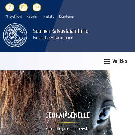
Yhteystiedot
Kalenteri
Medialle
Jäsenhuone
Suomen Ratsastajainliitto
Finlands Ryttarförbund
Valikko
SEURAJÄSENELLE
Seuroille jäsenhuoneesta