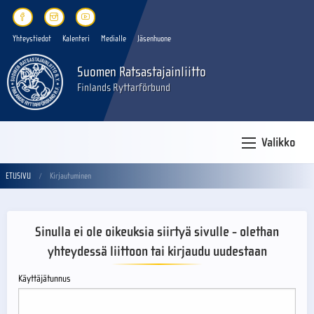
Yhteystiedot
Kalenteri
Medialle
Jäsenhuone
Suomen Ratsastajainliitto
Finlands Ryttarförbund
Valikko
ETUSIVU
Kirjautuminen
Sinulla ei ole oikeuksia siirtyä sivulle - olethan
yhteydessä liittoon tai kirjaudu uudestaan
Käyttäjätunnus