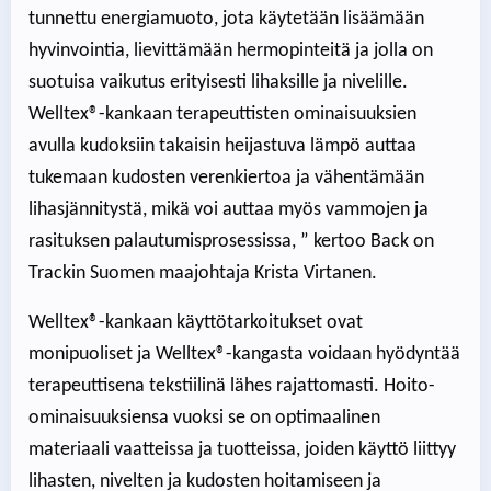
tunnettu energiamuoto, jota käytetään lisäämään
hyvinvointia, lievittämään hermopinteitä ja jolla on
suotuisa vaikutus erityisesti lihaksille ja nivelille.
Welltex®-kankaan terapeuttisten ominaisuuksien
avulla kudoksiin takaisin heijastuva lämpö auttaa
tukemaan kudosten verenkiertoa ja vähentämään
lihasjännitystä, mikä voi auttaa myös vammojen ja
rasituksen palautumisprosessissa, ” kertoo Back on
Trackin Suomen maajohtaja Krista Virtanen.
Welltex®-kankaan käyttötarkoitukset ovat
monipuoliset ja Welltex®-kangasta voidaan hyödyntää
terapeuttisena tekstiilinä lähes rajattomasti. Hoito-
ominaisuuksiensa vuoksi se on optimaalinen
materiaali vaatteissa ja tuotteissa, joiden käyttö liittyy
lihasten, nivelten ja kudosten hoitamiseen ja