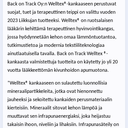
Back on Track Oy:n Welltex®-kankaaseen perustuvat
suojat, tuet ja terapeuttinen teippi on valittu vuoden
2023 Liikkujan tuotteeksi. Welltex® on ruotsalaisen
lääkärin kehittämä terapeuttinen hyvinvointikangas,
jossa hyödynnetään kehon omaa lämmöntuotantoa,
tutkimustietoa ja modernia tekstiiliteknologiaa
ainutlaatuisella tavalla. Back on Track Welltex ®-
kankaasta valmistettuja tuotteita on käytetty jo yli 20
vuotta lääkkeettömän kivunhoidon apumuotona.
”Welltex® kankaaseen on sulautettu luonnollisia
mineraalipartikkeleita, jotka ovat hienonnettu
jauheeksi ja sekoitettu kankaiden perusmateriaalin
kierteisiin. Mineraalit sitovat kehon lämpöä ja
muuttavat sen infrapunaenergiaksi, joka heijastuu
takaisin ihoon, niveliin ja lihaksiin. Infrapunasäteily on