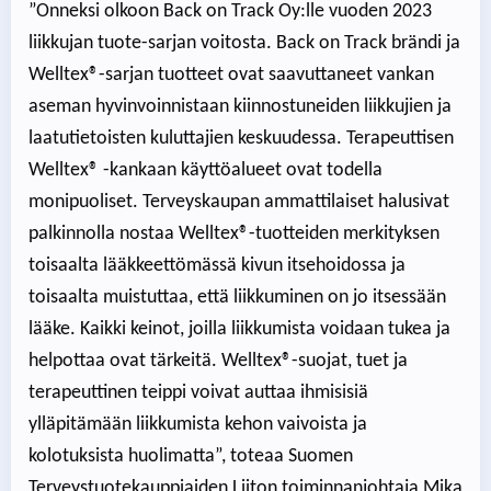
”Onneksi olkoon Back on Track Oy:lle vuoden 2023
liikkujan tuote-sarjan voitosta. Back on Track brändi ja
Welltex®-sarjan tuotteet ovat saavuttaneet vankan
aseman hyvinvoinnistaan kiinnostuneiden liikkujien ja
laatutietoisten kuluttajien keskuudessa. Terapeuttisen
Welltex® -kankaan käyttöalueet ovat todella
monipuoliset. Terveyskaupan ammattilaiset halusivat
palkinnolla nostaa Welltex®-tuotteiden merkityksen
toisaalta lääkkeettömässä kivun itsehoidossa ja
toisaalta muistuttaa, että liikkuminen on jo itsessään
lääke. Kaikki keinot, joilla liikkumista voidaan tukea ja
helpottaa ovat tärkeitä. Welltex®-suojat, tuet ja
terapeuttinen teippi voivat auttaa ihmisisiä
ylläpitämään liikkumista kehon vaivoista ja
kolotuksista huolimatta”, toteaa Suomen
Terveystuotekauppiaiden Liiton toiminnanjohtaja Mika