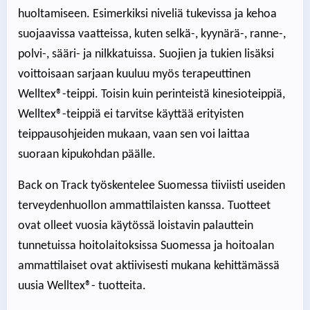
huoltamiseen. Esimerkiksi niveliä tukevissa ja kehoa
suojaavissa vaatteissa, kuten selkä-, kyynärä-, ranne-,
polvi-, sääri- ja nilkkatuissa. Suojien ja tukien lisäksi
voittoisaan sarjaan kuuluu myös terapeuttinen
Welltex®-teippi. Toisin kuin perinteistä kinesioteippiä,
Welltex®-teippiä ei tarvitse käyttää erityisten
teippausohjeiden mukaan, vaan sen voi laittaa
suoraan kipukohdan päälle.
Back on Track työskentelee Suomessa tiiviisti useiden
terveydenhuollon ammattilaisten kanssa. Tuotteet
ovat olleet vuosia käytössä loistavin palauttein
tunnetuissa hoitolaitoksissa Suomessa ja hoitoalan
ammattilaiset ovat aktiivisesti mukana kehittämässä
uusia Welltex®- tuotteita.