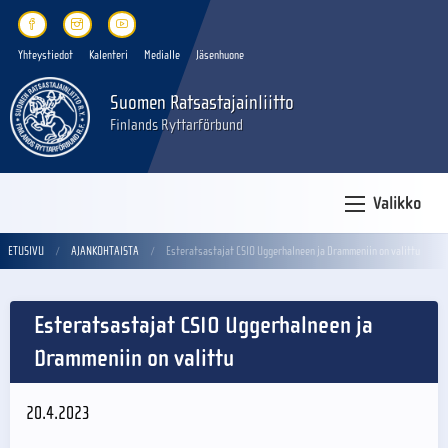
Yhteystiedot
Kalenteri
Medialle
Jäsenhuone
Suomen Ratsastajainliitto
Finlands Ryttarförbund
Valikko
ETUSIVU
AJANKOHTAISTA
Esteratsastajat CSIO Uggerhalneen ja Drammeniin on valittu
Esteratsastajat CSIO Uggerhalneen ja
Drammeniin on valittu
20.4.2023