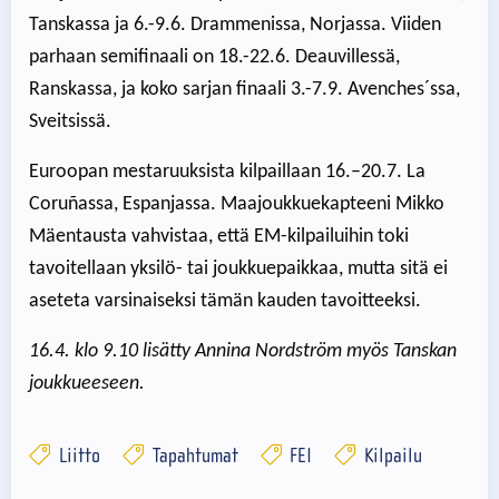
Tanskassa ja 6.-9.6. Drammenissa, Norjassa. Viiden
parhaan semifinaali on 18.-22.6. Deauvillessä,
Ranskassa, ja koko sarjan finaali 3.-7.9. Avenches´ssa,
Sveitsissä.
Euroopan mestaruuksista kilpaillaan 16.–20.7. La
Coruñassa, Espanjassa. Maajoukkuekapteeni Mikko
Mäentausta vahvistaa, että EM-kilpailuihin toki
tavoitellaan yksilö- tai joukkuepaikkaa, mutta sitä ei
aseteta varsinaiseksi tämän kauden tavoitteeksi.
16.4. klo 9.10 lisätty Annina Nordström myös Tanskan
joukkueeseen.
Liitto
Tapahtumat
FEI
Kilpailu