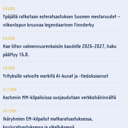
4.8.2026
Ypäjällä ratkotaan esteratsastuksen Suomen mestaruudet –
viikonlopun kruunaa legendaarinen Finnderby
4.8.2026
Hae liiton valmennusrenkaisiin kaudelle 2026-2027, haku
päättyy 16.8.
3.8.2026
Yrityksille velvoite merkitä AI-kuvat ja -tiedoksiannot
31.7.2026
Aachenin MM-kilpailuissa suojaudutaan verkkohäirinnältä
29.7.2026
Ikäryhmien EM-kilpailut matkaratsastuksessa,
kouluratsastuksessa ja vikellyksessä