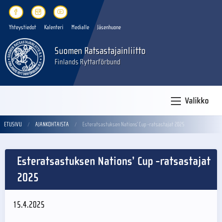
Yhteystiedot
Kalenteri
Medialle
Jäsenhuone
Suomen Ratsastajainliitto
Finlands Ryttarförbund
Valikko
ETUSIVU
AJANKOHTAISTA
Esteratsastuksen Nations’ Cup -ratsastajat 2025
Esteratsastuksen Nations’ Cup -ratsastajat
2025
15.4.2025