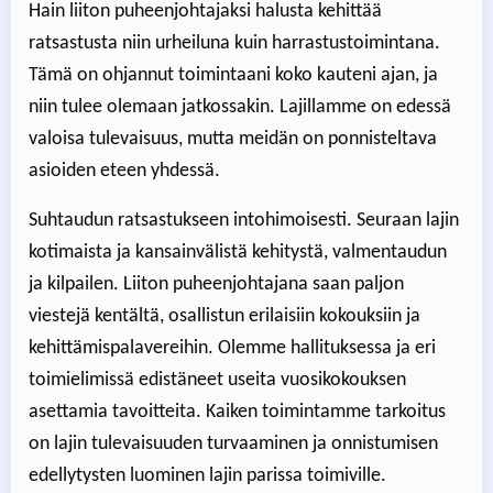
Hain liiton puheenjohtajaksi halusta kehittää
ratsastusta niin urheiluna kuin harrastustoimintana.
Tämä on ohjannut toimintaani koko kauteni ajan, ja
niin tulee olemaan jatkossakin. Lajillamme on edessä
valoisa tulevaisuus, mutta meidän on ponnisteltava
asioiden eteen yhdessä.
Suhtaudun ratsastukseen intohimoisesti. Seuraan lajin
kotimaista ja kansainvälistä kehitystä, valmentaudun
ja kilpailen. Liiton puheenjohtajana saan paljon
viestejä kentältä, osallistun erilaisiin kokouksiin ja
kehittämispalavereihin. Olemme hallituksessa ja eri
toimielimissä edistäneet useita vuosikokouksen
asettamia tavoitteita. Kaiken toimintamme tarkoitus
on lajin tulevaisuuden turvaaminen ja onnistumisen
edellytysten luominen lajin parissa toimiville.