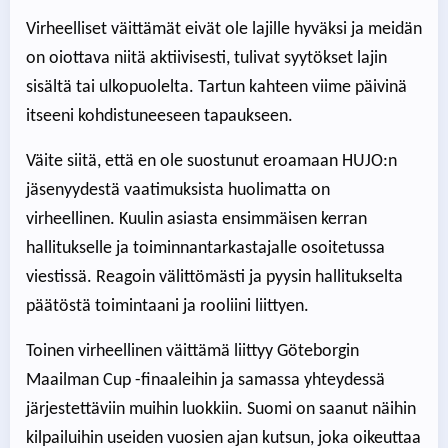
Virheelliset väittämät eivät ole lajille hyväksi ja meidän
on oiottava niitä aktiivisesti, tulivat syytökset lajin
sisältä tai ulkopuolelta. Tartun kahteen viime päivinä
itseeni kohdistuneeseen tapaukseen.
Väite siitä, että en ole suostunut eroamaan HUJO:n
jäsenyydestä vaatimuksista huolimatta on
virheellinen. Kuulin asiasta ensimmäisen kerran
hallitukselle ja toiminnantarkastajalle osoitetussa
viestissä. Reagoin välittömästi ja pyysin hallitukselta
päätöstä toimintaani ja rooliini liittyen.
Toinen virheellinen väittämä liittyy Göteborgin
Maailman Cup -finaaleihin ja samassa yhteydessä
järjestettäviin muihin luokkiin. Suomi on saanut näihin
kilpailuihin useiden vuosien ajan kutsun, joka oikeuttaa