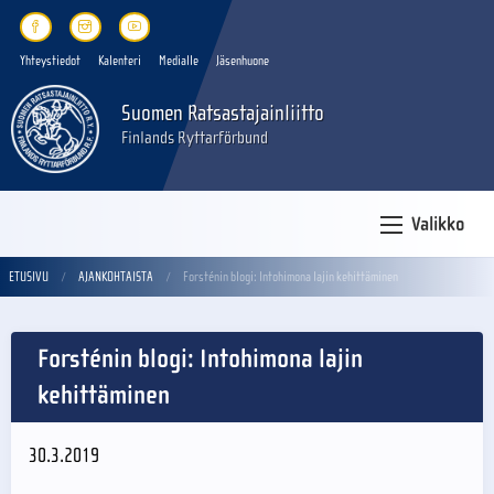
Yhteystiedot
Kalenteri
Medialle
Jäsenhuone
Suomen Ratsastajainliitto
Finlands Ryttarförbund
Valikko
ETUSIVU
AJANKOHTAISTA
Forsténin blogi: Intohimona lajin kehittäminen
Forsténin blogi: Intohimona lajin
kehittäminen
30.3.2019