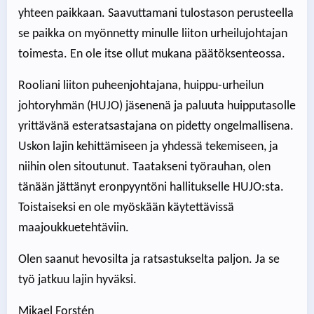
yhteen paikkaan. Saavuttamani tulostason perusteella
se paikka on myönnetty minulle liiton urheilujohtajan
toimesta. En ole itse ollut mukana päätöksenteossa.
Rooliani liiton puheenjohtajana, huippu-urheilun
johtoryhmän (HUJO) jäsenenä ja paluuta huipputasolle
yrittävänä esteratsastajana on pidetty ongelmallisena.
Uskon lajin kehittämiseen ja yhdessä tekemiseen, ja
niihin olen sitoutunut. Taatakseni työrauhan, olen
tänään jättänyt eronpyyntöni hallitukselle HUJO:sta.
Toistaiseksi en ole myöskään käytettävissä
maajoukkuetehtäviin.
Olen saanut hevosilta ja ratsastukselta paljon. Ja se
työ jatkuu lajin hyväksi.
Mikael Forstén