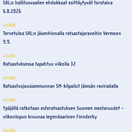
SRL:n hallitusvaalien ehdokkaat esittäytyvät torstaina
6.8.2026
5.8.2026
Tervetuloa SRL:n jäsenhinnalla ratsastajaraveihin Vermoon
9.9.
5.8.2026
Ratsastuksessa tapahtuu viikolla 32
4.8.2026
Ratsastusjousiammunnan SM-kilpailut Jämsän raviradalla
4.8.2026
Ypäjällä ratkotaan esteratsastuksen Suomen mestaruudet –
viikonlopun kruunaa legendaarinen Finnderby
4.8.2026