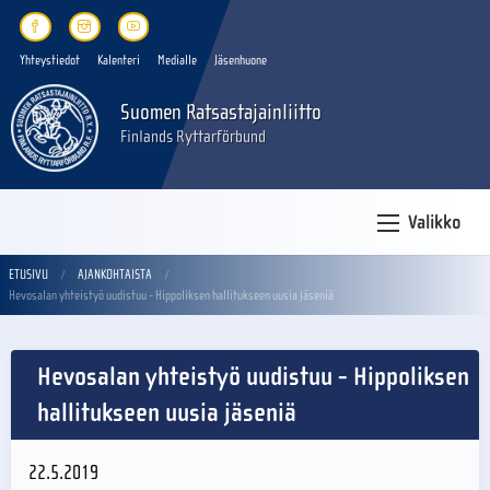
Yhteystiedot
Kalenteri
Medialle
Jäsenhuone
Suomen Ratsastajainliitto
Finlands Ryttarförbund
Valikko
ETUSIVU
AJANKOHTAISTA
Hevosalan yhteistyö uudistuu - Hippoliksen hallitukseen uusia jäseniä
Hevosalan yhteistyö uudistuu - Hippoliksen
hallitukseen uusia jäseniä
22.5.2019