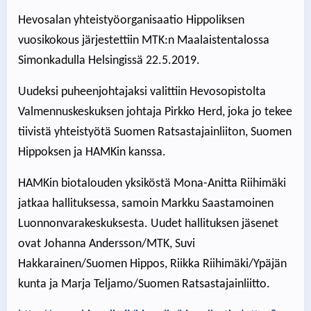
Hevosalan yhteistyöorganisaatio Hippoliksen
vuosikokous järjestettiin MTK:n Maalaistentalossa
Simonkadulla Helsingissä 22.5.2019.
Uudeksi puheenjohtajaksi valittiin Hevosopistolta
Valmennuskeskuksen johtaja Pirkko Herd, joka jo tekee
tiivistä yhteistyötä Suomen Ratsastajainliiton, Suomen
Hippoksen ja HAMKin kanssa.
HAMKin biotalouden yksiköstä Mona-Anitta Riihimäki
jatkaa hallituksessa, samoin Markku Saastamoinen
Luonnonvarakeskuksesta. Uudet hallituksen jäsenet
ovat Johanna Andersson/MTK, Suvi
Hakkarainen/Suomen Hippos, Riikka Riihimäki/Ypäjän
kunta ja Marja Teljamo/Suomen Ratsastajainliitto.