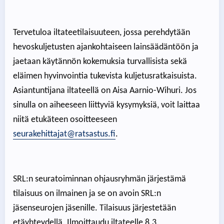
Tervetuloa iltateetilaisuuteen, jossa perehdytään
hevoskuljetusten ajankohtaiseen lainsäädäntöön ja
jaetaan käytännön kokemuksia turvallisista sekä
eläimen hyvinvointia tukevista kuljetusratkaisuista.
Asiantuntijana iltateellä on Aisa Aarnio-Wihuri. Jos
sinulla on aiheeseen liittyviä kysymyksiä, voit laittaa
niitä etukäteen osoitteeseen
seurakehittajat@ratsastus.fi
.
SRL:n seuratoiminnan ohjausryhmän järjestämä
tilaisuus on ilmainen ja se on avoin SRL:n
jäsenseurojen jäsenille. Tilaisuus järjestetään
etäyhteydellä. Ilmoittaudu iltateelle 8.3.