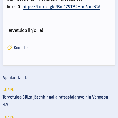
linkistä:
https://forms.gle/Bm1Z9TB2Hpd6aneGA
Tervetuloa linjoille!
Koulutus
Ajankohtaista
5.8.2026
Tervetuloa SRL:n jäsenhinnalla ratsastajaraveihin Vermoon
9.9.
5.8.2026