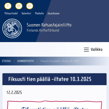
Yhteystiedot
Kalenteri
Medialle
Jäsenhuone
Suomen Ratsastajainliitto
Finlands Ryttarförbund
Valikko
ETUSIVU
AJANKOHTAISTA
Fiksusti tien päällä -iltatee 10.3.2025
Fiksusti tien päällä -iltatee 10.3.2025
12.2.2025