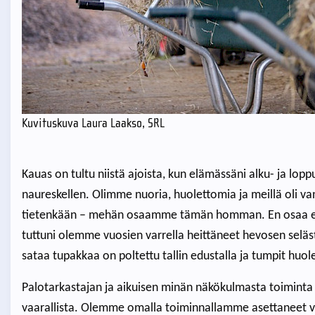
Kuvituskuva Laura Laakso, SRL
Kauas on tultu niistä ajoista, kun elämässäni alku- ja lopp
naureskellen. Olimme nuoria, huolettomia ja meillä oli va
tietenkään – mehän osaamme tämän homman. En osaa ede
tuttuni olemme vuosien varrella heittäneet hevosen seläs
sataa tupakkaa on poltettu tallin edustalla ja tumpit huo
Palotarkastajan ja aikuisen minän näkökulmasta toiminta 
vaarallista. Olemme omalla toiminnallamme asettaneet v