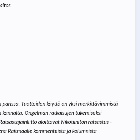
laitos
en parissa. Tuotteiden käyttö on yksi merkittävimmistä
nin kannalta. Ongelman ratkaisujen tukemiseksi
tsastajainliitto aloittavat Nikotiiniton ratsastus -
lena Raitmaalle kommenteista ja kolumnista