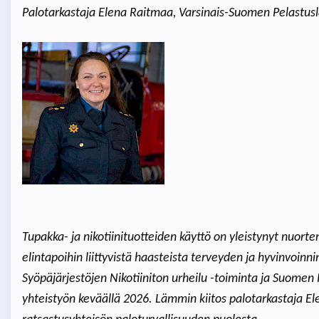
Palotarkastaja Elena Raitmaa, Varsinais-Suomen Pelastus
Tupakka- ja nikotiinituotteiden käyttö on yleistynyt nuort
elintapoihin liittyvistä haasteista terveyden ja hyvinvoin
Syöpäjärjestöjen Nikotiiniton urheilu -toiminta ja Suomen Ra
yhteistyön keväällä 2026. Lämmin kiitos palotarkastaja E