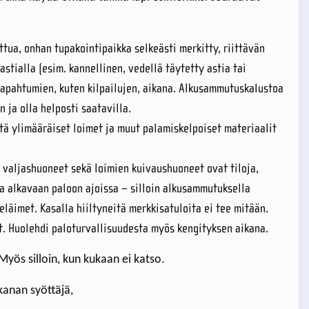
ittua, onhan tupakointipaikka selkeästi merkitty, riittävän
stialla (esim. kannellinen, vedellä täytetty astia tai
tapahtumien, kuten kilpailujen, aikana. Alkusammutuskalustoa
n ja olla helposti saatavilla.
ätä ylimääräiset loimet ja muut palamiskelpoiset materiaalit
ja valjashuoneet sekä loimien kuivaushuoneet ovat tiloja,
aa alkavaan paloon ajoissa – silloin alkusammutuksella
eläimet. Kasalla hiiltyneitä merkkisatuloita ei tee mitään.
ot. Huolehdi paloturvallisuudesta myös kengityksen aikana.
 Myös silloin, kun kukaan ei katso.
kanan syöttäjä,