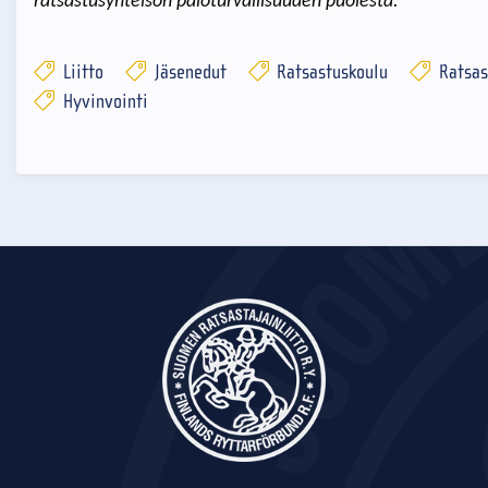
ratsastusyhteisön paloturvallisuuden puolesta.
Liitto
Jäsenedut
Ratsastuskoulu
Ratsas
Hyvinvointi