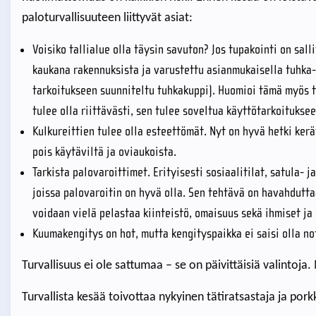
paloturvallisuuteen liittyvät asiat:
Voisiko tallialue olla täysin savuton? Jos tupakointi on sall
kaukana rakennuksista ja varustettu asianmukaisella tuhka-a
tarkoitukseen suunniteltu tuhkakuppi). Huomioi tämä myös 
tulee olla riittävästi, sen tulee soveltua käyttötarkoituksee
Kulkureittien tulee olla esteettömät. Nyt on hyvä hetki ker
pois käytäviltä ja oviaukoista.
Tarkista palovaroittimet. Erityisesti sosiaalitilat, satula- 
joissa palovaroitin on hyvä olla. Sen tehtävä on havahdutt
voidaan vielä pelastaa kiinteistö, omaisuus sekä ihmiset ja 
Kuumakengitys on hot, mutta kengityspaikka ei saisi olla n
Turvallisuus ei ole sattumaa – se on päivittäisiä valintoja.
Turvallista kesää toivottaa nykyinen tätiratsastaja ja pork