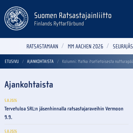
Suomen Ratsastajainliitto
Finlands Ryttarförbund
RATSASTAMAAN
MM AACHEN 2026
SEURAJÄS
ETUSIVU
AJANKOHTAISTA
Kolumni: Matka itsetietoisesta nutturapä
Ajankohtaista
5.8.2026
Tervetuloa SRL:n jäsenhinnalla ratsastajaraveihin Vermoon
9.9.
5.8.2026