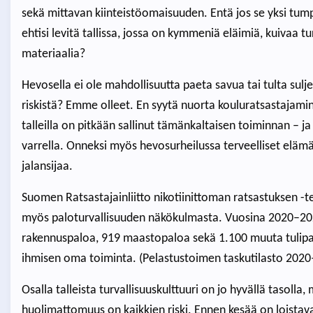
sekä mittavan kiinteistöomaisuuden. Entä jos se yksi tump
ehtisi levitä tallissa, jossa on kymmeniä eläimiä, kuivaa t
materiaalia?
Hevosella ei ole mahdollisuutta paeta savua tai tulta su
riskistä? Emme olleet. En syytä nuorta kouluratsastajaminä
talleilla on pitkään sallinut tämänkaltaisen toiminnan – j
varrella. Onneksi myös hevosurheilussa terveelliset eläm
jalansijaa.
Suomen Ratsastajainliitto nikotiinittoman ratsastuksen -t
myös paloturvallisuuden näkökulmasta. Vuosina 2020–20
rakennuspaloa, 919 maastopaloa sekä 1.100 muuta tulipaloa
ihmisen oma toiminta. (Pelastustoimen taskutilasto 202
Osalla talleista turvallisuuskulttuuri on jo hyvällä tasolla
huolimattomuus on kaikkien riski. Ennen kesää on loistava 