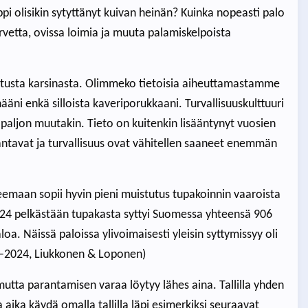
pi olisikin sytyttänyt kuivan heinän? Kuinka nopeasti palo
urvetta, ovissa loimia ja muuta palamiskelpoista
ljetusta karsinasta. Olimmeko tietoisia aiheuttamastamme
äni enkä silloista kaveriporukkaani. Turvallisuuskulttuuri
a paljon muutakin. Tieto on kuitenkin lisääntynyt vuosien
äntavat ja turvallisuus ovat vähitellen saaneet enemmän
eemaan sopii hyvin pieni muistutus tupakoinnin vaaroista
24 pelkästään tupakasta syttyi Suomessa yhteensä 906
. Näissä paloissa ylivoimaisesti yleisin syttymissyy oli
0–2024, Liukkonen & Loponen)
, mutta parantamisen varaa löytyy lähes aina. Tallilla yhden
aika käydä omalla tallilla läpi esimerkiksi seuraavat