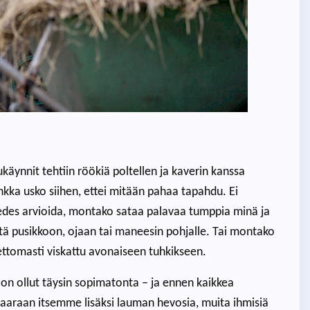
ukäynnit tehtiin röökiä poltellen ja kaverin kanssa
nkka usko siihen, ettei mitään pahaa tapahdu. Ei
s arvioida, montako sataa palavaa tumppia minä ja
tä pusikkoon, ojaan tai maneesin pohjalle. Tai montako
lettomasti viskattu avonaiseen tuhkikseen.
on ollut täysin sopimatonta – ja ennen kaikkea
aaraan itsemme lisäksi lauman hevosia, muita ihmisiä