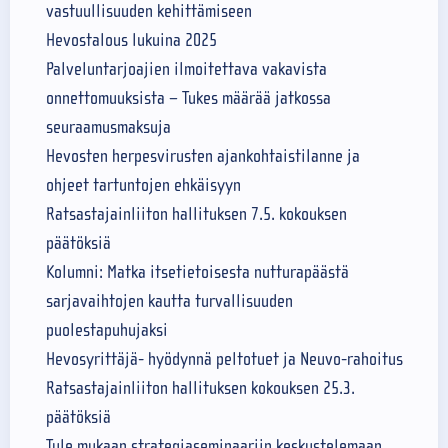
vastuullisuuden kehittämiseen
Hevostalous lukuina 2025
Palveluntarjoajien ilmoitettava vakavista
onnettomuuksista – Tukes määrää jatkossa
seuraamusmaksuja
Hevosten herpesvirusten ajankohtaistilanne ja
ohjeet tartuntojen ehkäisyyn
Ratsastajainliiton hallituksen 7.5. kokouksen
päätöksiä
Kolumni: Matka itsetietoisesta nutturapäästä
sarjavaihtojen kautta turvallisuuden
puolestapuhujaksi
Hevosyrittäjä- hyödynnä peltotuet ja Neuvo-rahoitus
Ratsastajainliiton hallituksen kokouksen 25.3.
päätöksiä
Tule mukaan strategiaseminaariin keskustelemaan