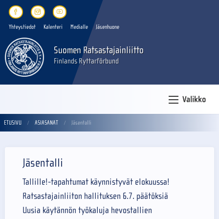
Yhteystiedot
Kalenteri
Medialle
Jäsenhuone
Suomen Ratsastajainliitto
Finlands Ryttarförbund
Valikko
ETUSIVU
ASIASANAT
Jäsentalli
Jäsentalli
Tallille!-tapahtumat käynnistyvät elokuussa!
Ratsastajainliiton hallituksen 6.7. päätöksiä
Uusia käytännön työkaluja hevostallien