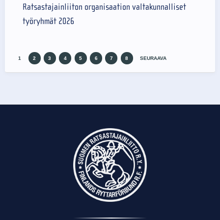
Ratsastajainliiton organisaation valtakunnalliset
työryhmät 2026
1
2
3
4
5
6
7
8
SEURAAVA