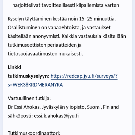
harjoittelivat tavoitteellisesti kilpailemista varten
Kyselyn täyttäminen kestää noin 15–25 minuuttia.
Osallistuminen on vapaaehtoista, ja vastaukset
käsitellään anonyymisti. Kaikkia vastauksia käsitellään
tutkimuseettisten periaatteiden ja
tietosuojavaatimusten mukaisesti.
Linkki
tutkimuskyselyyn:
https://redcap.jyu.fi/surveys/?
s=WEK38KRDMERANYKA
Vastuullinen tutkija:
Dr Essi Ahokas, Jyväskylän yliopisto, Suomi, Finland
sähköposti: essi.k.ahokas@jyu.fi
Tutkimuskoordinaattori: