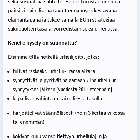
sekä sosiaalisia suhteita. Hanke korostaa urheilua
paitsi kilpailullisena tavoitteena myös kestävänä
elämäntapana ja tukee samalla EU:n strategiaa
sukupuolten tasa-arvon edistämiseksi urheilussa.
Kenelle kysely on suunnattu?
Etsimme tällä hetkellä urheilijoita, jotka:
tulivat raskaaksi urheilu-uransa aikana
synnyttivät ja pyrkivät palaamaan kilpaurheiluun
synnytyksen jälkeen (vuodesta 2011 eteenpäin)
kilpailivat vähintään paikallisella tasolla
harjoittelivat säännöllisesti (noin 3 kertaa viikossa
tai enemmän)
kokivat kuuluvansa tiettyyn urheilulajiin ja