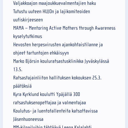
Valjakkoajon maajoukkuevalmentajien haku
Tutustu uuteen HUJOn ja lajikomiteoiden
uutiskirjeeseen
MAMA – Mentoring Active Mothers through Awareness
kyselytutkimus
Hevosten herpesvirusten ajankohtaistilanne ja
ohjeet tartuntojen ehkäisyyn
Marko Björsin kouluratsastusklinikka Jyväskylässä
13.5.
Ratsastajainliiton hallituksen kokouksen 25.3.
päätöksiä
Kyra Kyrklund koulutti Ypäjällä 300
ratsastuksenopettajaa ja valmentajaa
Koulutus- ja luentotallenteita katsottavissa
Jäsenhuoneessa
MM-kilpailuihin tähtäävä Leena Kalalahti