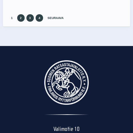
1
2
3
4
SEURAAVA
Valimotie 10