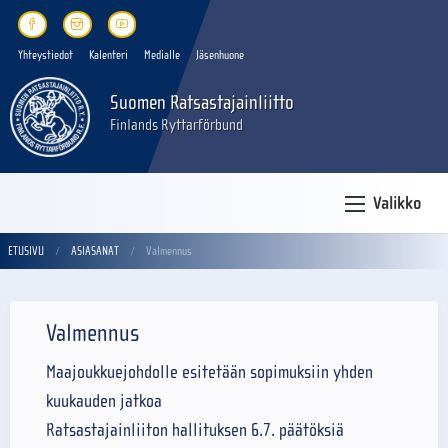
Yhteystiedot
Kalenteri
Medialle
Jäsenhuone
Suomen Ratsastajainliitto
Finlands Ryttarförbund
Valikko
ETUSIVU
ASIASANAT
Valmennus
Valmennus
Maajoukkuejohdolle esitetään sopimuksiin yhden
kuukauden jatkoa
Ratsastajainliiton hallituksen 6.7. päätöksiä