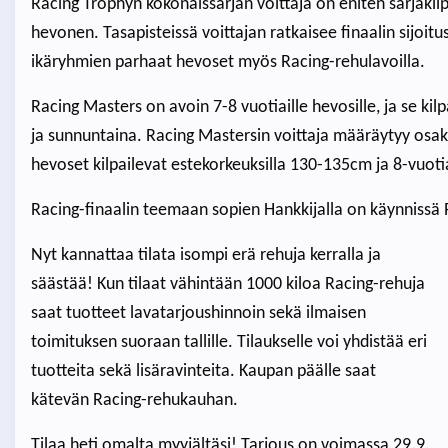
Racing Trophyn kokonaissarjan voittaja on eniten sarjakilpa
hevonen. Tasapisteissä voittajan ratkaisee finaalin sijoit
ikäryhmien parhaat hevoset myös Racing-rehulavoilla.
Racing Masters on avoin 7-8 vuotiaille hevosille, ja se ki
ja sunnuntaina. Racing Mastersin voittaja määräytyy osaki
hevoset kilpailevat estekorkeuksilla 130-135cm ja 8-vuoti
Racing-finaalin teemaan sopien Hankkijalla on käynnissä 
Nyt kannattaa tilata isompi erä rehuja kerralla ja
säästää! Kun tilaat vähintään 1000 kiloa Racing-rehuja
saat tuotteet lavatarjoushinnoin sekä ilmaisen
toimituksen suoraan tallille. Tilaukselle voi yhdistää eri
tuotteita sekä lisäravinteita. Kaupan päälle saat
kätevän Racing-rehukauhan.
Tilaa heti omalta myyjältäsi! Tarjous on voimassa 29.9.