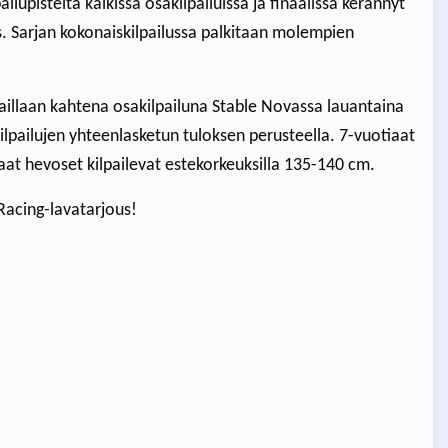
ilupisteitä kaikissa osakilpailuissa ja finaalissa kerännyt
us. Sarjan kokonaiskilpailussa palkitaan molempien
lpaillaan kahtena osakilpailuna Stable Novassa lauantaina
lpailujen yhteenlasketun tuloksen perusteella. 7-vuotiaat
aat hevoset kilpailevat estekorkeuksilla 135-140 cm.
Racing-lavatarjous!