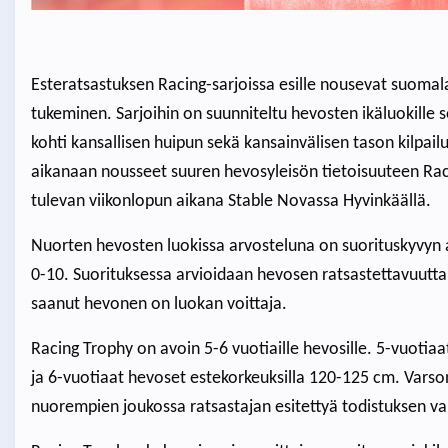
Esteratsastuksen Racing-sarjoissa esille nousevat suomal
tukeminen. Sarjoihin on suunniteltu hevosten ikäluokille 
kohti kansallisen huipun sekä kansainvälisen tason kilpa
aikanaan nousseet suuren hevosyleisön tietoisuuteen Raci
tulevan viikonlopun aikana Stable Novassa Hyvinkäällä.
Nuorten hevosten luokissa arvosteluna on suorituskyvyn ar
0-10. Suorituksessa arvioidaan hevosen ratsastettavuutt
saanut hevonen on luokan voittaja.
Racing Trophy on avoin 5-6 vuotiaille hevosille. 5-vuotiaa
ja 6-vuotiaat hevoset estekorkeuksilla 120-125 cm. Varso
nuorempien joukossa ratsastajan esitettyä todistuksen va