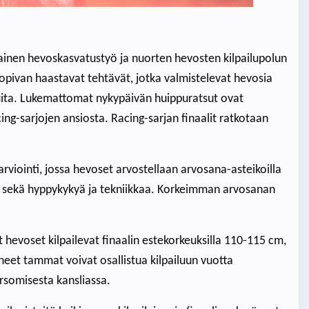
ainen hevoskasvatustyö ja nuorten hevosten kilpailupolun
sopivan haastavat tehtävät, jotka valmistelevat hevosia
iluita. Lukemattomat nykypäivän huippuratsut ovat
ng-sarjojen ansiosta. Racing-sarjan finaalit ratkotaan
viointi, jossa hevoset arvostellaan arvosana-asteikoilla
a sekä hyppykykyä ja tekniikkaa. Korkeimman arvosanan
t hevoset kilpailevat finaalin estekorkeuksilla 110-115 cm,
neet tammat voivat osallistua kilpailuun vuotta
rsomisesta kansliassa.