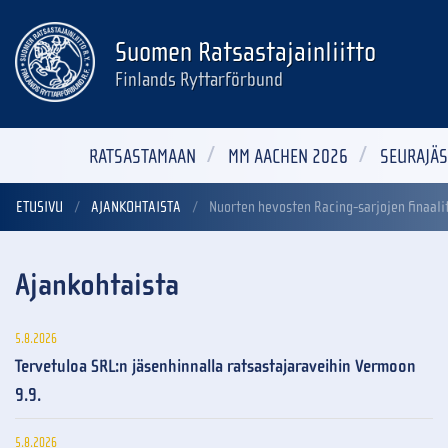
Suomen Ratsastajainliitto
Finlands Ryttarförbund
RATSASTAMAAN
MM AACHEN 2026
SEURAJÄS
ETUSIVU
AJANKOHTAISTA
Nuorten hevosten Racing-sarjojen finaali
Ajankohtaista
5.8.2026
Tervetuloa SRL:n jäsenhinnalla ratsastajaraveihin Vermoon
9.9.
5.8.2026