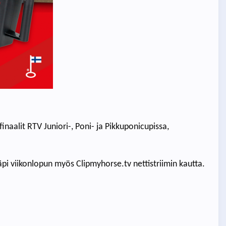
inaalit RTV Juniori-, Poni- ja Pikkuponicupissa,
läpi viikonlopun myös Clipmyhorse.tv nettistriimin kautta.