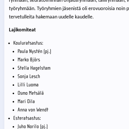
ryhmään, seuratoiminnan ohjausryhmään, talliryhmään, v
työryhmään. Työryhmien jäsenistä oli erovuoroisia noin p
tervetulleita hakemaan uudelle kaudelle.
Lajikomiteat
Kouluratsastus:
Paula Nystén (pj.)
Marko Björs
Stella Hagelstam
Sonja Lesch
Lilli Luoma
Osmo Metsälä
Mari Oila
Anna von Wendt
Esteratsastus:
Juho Norilo (pj.)