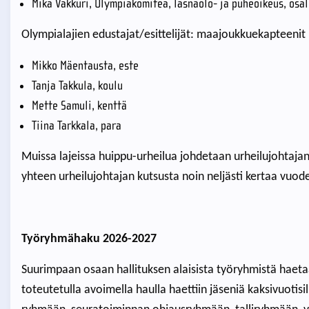
Mika Vakkuri, Olympiakomitea, läsnäolo- ja puheoikeus, osal
Olympialajien edustajat/esittelijät: maajoukkuekapteenit
Mikko Mäentausta, este
Tanja Takkula, koulu
Mette Samuli, kenttä
Tiina Tarkkala, para
Muissa lajeissa huippu-urheilua johdetaan urheilujohtajan
yhteen urheilujohtajan kutsusta noin neljästi kertaa vuod
Työryhmähaku 2026-2027
Suurimpaan osaan hallituksen alaisista työryhmistä hae
toteutetulla avoimella haulla haettiin jäseniä kaksivuotisil