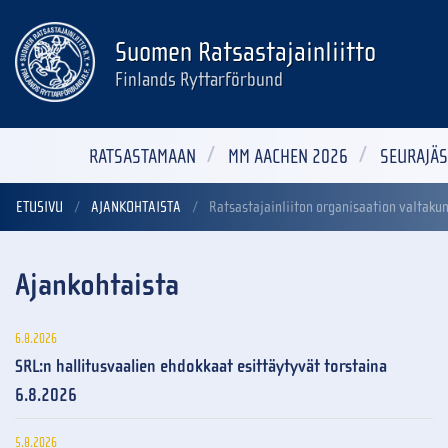
Suomen Ratsastajainliitto
Finlands Ryttarförbund
RATSASTAMAAN
MM AACHEN 2026
SEURAJÄS
ETUSIVU
AJANKOHTAISTA
Ratsastajainliiton organisaation valtaku
Ajankohtaista
6.8.2026
SRL:n hallitusvaalien ehdokkaat esittäytyvät torstaina
6.8.2026
5.8.2026