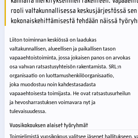
kannalta merkityksellinen rakenteen. Vapaaehto
rooli valtakunnallisessa keskusjärjestössä sen k
kokonaiskehittämisestä tehdään näissä työryh
Liiton toiminnan keskiössä on laadukas
valtakunnallisen, alueellisen ja paikallisen tason
vapaaehtoistoiminta, jossa jokaisen panos on arvokas
osa vahvan ratsastusyhteisön rakentamista. SRL:n
organisaatio on luottamushenkilöorganisaatio,
joka muodostuu noin kahdestasadasta
vapaaehtoisesta toimijasta. He ovat ratsastusurheilun
ja hevosharrastuksen voimavara nyt ja
tulevaisuudessa.
Vuosikokouksen alaiset työryhmät
Toimielimistä vuosikokous valitsee jäsenet hallitukseen, v