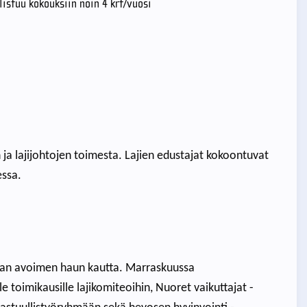
listuu kokouksiin noin 4 krt/vuosi
 ja lajijohtojen toimesta. Lajien edustajat kokoontuvat
essa.
taan avoimen haun kautta. Marraskuussa
le toimikausille lajikomiteoihin, Nuoret vaikuttajat -