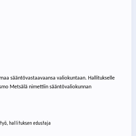
n omaa sääntövastaavaansa valiokuntaan. Hallitukselle
smo Metsälä nimettiin sääntövaliokunnan
styö, hallituksen edustaja