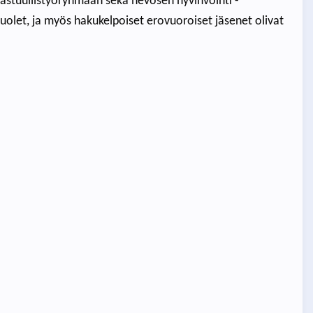
astuullistyöryhmään sekä hevosen hyvinvointi -
uolet, ja myös hakukelpoiset erovuoroiset jäsenet olivat