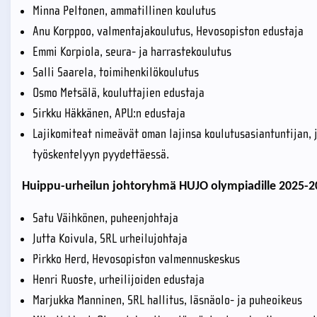
Minna Peltonen, ammatillinen koulutus
Anu Korppoo, valmentajakoulutus, Hevosopiston edustaja
Emmi Korpiola, seura- ja harrastekoulutus
Salli Saarela, toimihenkilökoulutus
Osmo Metsälä, kouluttajien edustaja
Sirkku Häkkänen, APU:n edustaja
Lajikomiteat nimeävät oman lajinsa koulutusasiantuntijan, j
työskentelyyn pyydettäessä.
Huippu-urheilun johtoryhmä HUJO olympiadille 2025-2
Satu Väihkönen, puheenjohtaja
Jutta Koivula, SRL urheilujohtaja
Pirkko Herd, Hevosopiston valmennuskeskus
Henri Ruoste, urheilijoiden edustaja
Marjukka Manninen, SRL hallitus, läsnäolo- ja puheoikeus