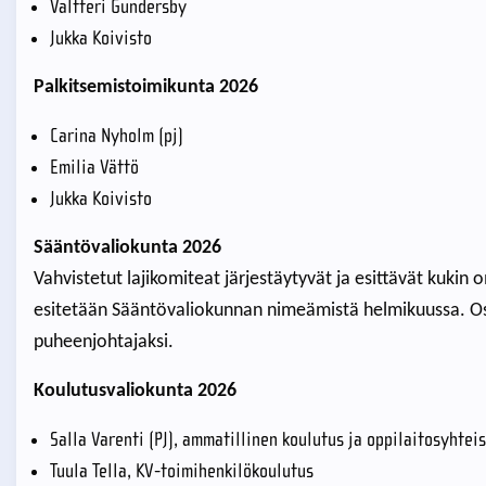
Valtteri Gundersby
Jukka Koivisto
Palkitsemistoimikunta 2026
Carina Nyholm (pj)
Emilia Vättö
Jukka Koivisto
Sääntövaliokunta 2026
Vahvistetut lajikomiteat järjestäytyvät ja esittävät kuki
esitetään Sääntövaliokunnan nimeämistä helmikuussa. O
puheenjohtajaksi.
Koulutusvaliokunta 2026
Salla Varenti (PJ), ammatillinen koulutus ja oppilaitosyhtei
Tuula Tella, KV-toimihenkilökoulutus