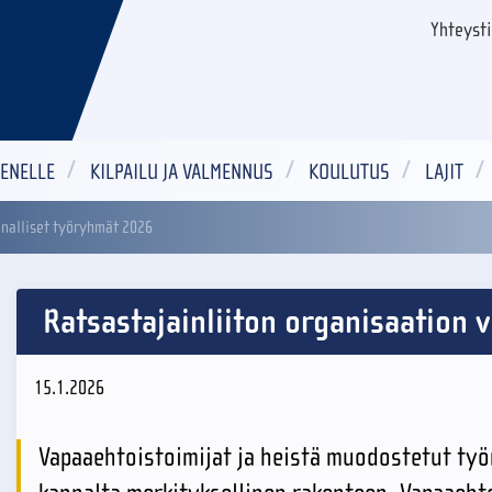
Yhteyst
ENELLE
KILPAILU JA VALMENNUS
KOULUTUS
LAJIT
nnalliset työryhmät 2026
Ratsastajainliiton organisaation 
15.1.2026
Vapaaehtoistoimijat ja heistä muodostetut työ