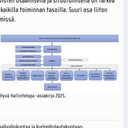
isten osaamisella ja sitoutumisella on tärkeä
aikilla toiminnan tasoilla. Suuri osa liiton
missä.
Hyvä Hallintotapa -asiakirja 2025.
aalivaliokuntaa ja kurinpitolautakuntaan.