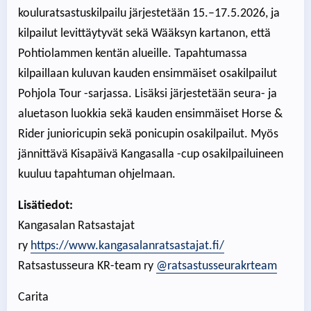
kouluratsastuskilpailu järjestetään 15.–17.5.2026, ja
kilpailut levittäytyvät sekä Wääksyn kartanon, että
Pohtiolammen kentän alueille. Tapahtumassa
kilpaillaan kuluvan kauden ensimmäiset osakilpailut
Pohjola Tour -sarjassa. Lisäksi järjestetään seura- ja
aluetason luokkia sekä kauden ensimmäiset Horse &
Rider junioricupin sekä ponicupin osakilpailut. Myös
jännittävä Kisapäivä Kangasalla -cup osakilpailuineen
kuuluu tapahtuman ohjelmaan.
Lisätiedot:
Kangasalan Ratsastajat
ry
https://www.kangasalanratsastajat.fi/
Ratsastusseura KR-team ry
@ratsastusseurakrteam
Carita