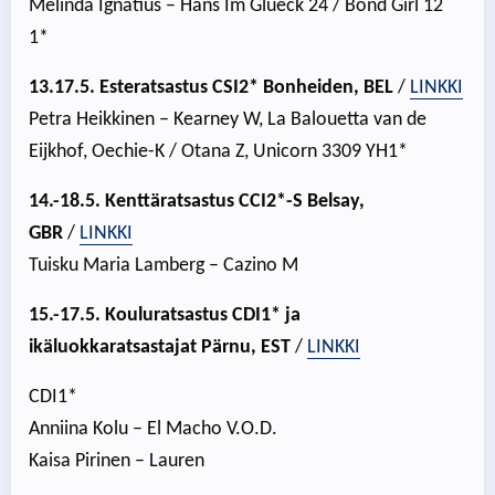
Melinda Ignatius – Hans Im Glueck 24 / Bond Girl 12
1*
13.17.5. Esteratsastus CSI2* Bonheiden, BEL
/
LINKKI
Petra Heikkinen – Kearney W, La Balouetta van de
Eijkhof, Oechie-K / Otana Z, Unicorn 3309 YH1*
14.-18.5. Kenttäratsastus CCI2*-S Belsay,
GBR
/
LINKKI
Tuisku Maria Lamberg – Cazino M
15.-17.5. Kouluratsastus CDI1* ja
ikäluokkaratsastajat Pärnu, EST
/
LINKKI
CDI1*
Anniina Kolu – El Macho V.O.D.
Kaisa Pirinen – Lauren