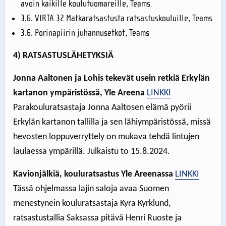
avoin kaikille koulutuomareille, Teams
3.6. VIRTA 32 Matkaratsastusta ratsastuskouluille, Teams
3.6. Porinapiirin juhannusetkot, Teams
4) RATSASTUSLÄHETYKSIÄ
Jonna Aaltonen ja Lohis tekevät usein retkiä Erkylän
kartanon ympäristössä, Yle Areena
LINKKI
Parakouluratsastaja Jonna Aaltosen elämä pyörii
Erkylän kartanon tallilla ja sen lähiympäristössä, missä
hevosten loppuverryttely on mukava tehdä lintujen
laulaessa ympärillä. Julkaistu to 15.8.2024.
Kavionjälkiä, kouluratsastus Yle Areenassa
LINKKI
Tässä ohjelmassa lajin saloja avaa Suomen
menestynein kouluratsastaja Kyra Kyrklund,
ratsastustallia Saksassa pitävä Henri Ruoste ja