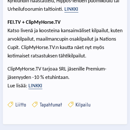
Kyrklundin haastattelu, Hippos-lehden puomikoulu tai
Urheilufoorumin taltiointi.
LINKKI
FEI.TV
+ ClipMyHorse.TV
Katso livenä ja koosteina kansainväliset kilpailut, kuten
arvokilpailut, maailmancupin osakilpailut ja Nations
Cupit. ClipMyHorse.TV:n kautta näet nyt myös
kotimaiset ratsastuksen tähtikilpailut.
ClipMyHorse.TV tarjoaa SRL jäsenille Premium-
jäsenyyden -10 % etuhintaan.
Lue lisää:
LINKKI
Liitto
Tapahtumat
Kilpailu