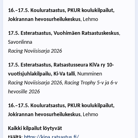
16.–17.5. Kouluratsastus, PKUR koulukilpailut,
Jokirannan hevosurheilukeskus
, Lehmo
17.5. Esteratsastus, Vuohimäen Ratsastuskeskus
,
Savonlinna
Racing Noviisisarja 2026
17.5. Esteratsastus, Ratsastusseura KiVa ry 10-
vuotisjuhlakilpailu, Ki-Va talli
, Numminen
Racing Noviisisarja 2026, Racing Trophy 5-v ja 6-v
hevosille 2026
16.–17.5. Kouluratsastus, PKUR koulukilpailut,
Jokirannan hevosurheilukeskus
, Lehmo
Kaikki kilpailut löytyvät
täältä
:
https://kipa.ratsastus.fi/