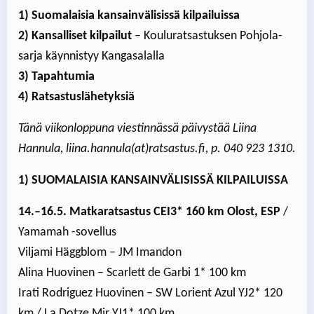
1) Suomalaisia kansainvälisissä kilpailuissa
2) Kansalliset kilpailut
– Kouluratsastuksen Pohjola-
sarja käynnistyy Kangasalalla
3) Tapahtumia
4) Ratsastuslähetyksiä
Tänä viikonloppuna viestinnässä päivystää Liina
Hannula, liina.hannula(at)ratsastus.fi, p. 040 923 1310.
1) SUOMALAISIA KANSAINVÄLISISSÄ KILPAILUISSA
14.–16.5. Matkaratsastus CEI3* 160 km Olost, ESP
/
Yamamah -sovellus
Viljami Häggblom – JM Imandon
Alina Huovinen – Scarlett de Garbi 1* 100 km
Irati Rodriguez Huovinen – SW Lorient Azul YJ2* 120
km / La Dotze Mir YJ1* 100 km