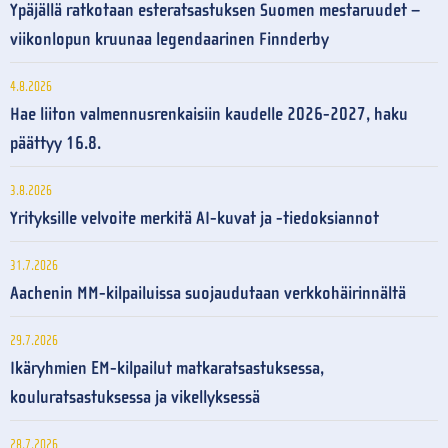
Ypäjällä ratkotaan esteratsastuksen Suomen mestaruudet –
viikonlopun kruunaa legendaarinen Finnderby
4.8.2026
Hae liiton valmennusrenkaisiin kaudelle 2026-2027, haku
päättyy 16.8.
3.8.2026
Yrityksille velvoite merkitä AI-kuvat ja -tiedoksiannot
31.7.2026
Aachenin MM-kilpailuissa suojaudutaan verkkohäirinnältä
29.7.2026
Ikäryhmien EM-kilpailut matkaratsastuksessa,
kouluratsastuksessa ja vikellyksessä
28.7.2026