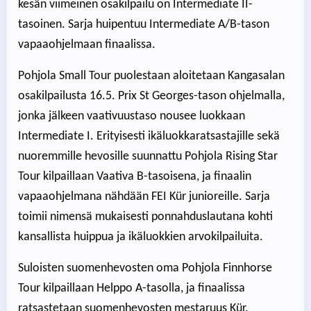
kesän viimeinen osakilpailu on Intermediate II-
tasoinen. Sarja huipentuu Intermediate A/B-tason
vapaaohjelmaan finaalissa.
Pohjola Small Tour puolestaan aloitetaan Kangasalan
osakilpailusta 16.5. Prix St Georges-tason ohjelmalla,
jonka jälkeen vaativuustaso nousee luokkaan
Intermediate I. Erityisesti ikäluokkaratsastajille sekä
nuoremmille hevosille suunnattu Pohjola Rising Star
Tour kilpaillaan Vaativa B-tasoisena, ja finaalin
vapaaohjelmana nähdään FEI Kür junioreille. Sarja
toimii nimensä mukaisesti ponnahduslautana kohti
kansallista huippua ja ikäluokkien arvokilpailuita.
Suloisten suomenhevosten oma Pohjola Finnhorse
Tour kilpaillaan Helppo A-tasolla, ja finaalissa
ratsastetaan suomenhevosten mestaruus Kür.