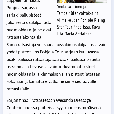
Lappeenrannassa.
Venla Lahtinen ja
Pohjola-sarjassa
Tempelhüter voitokkaina
sarjakilpailupisteet
viime kauden Pohjola Rising
jokaisesta osakilpailusta
Star Tour finaalissa. Kuva
huomioidaan, ja ne ovat
Iita-Maria Ahtiainen
ratsastajakohtaisia.
Sama ratsastaja voi saada kussakin osakilpailussa vain
yhdet pisteet. Jos Pohjola Tour-sarjaan kuuluvassa
osakilpailussa ratsastaja saa osakilpailussa pisteitä
useammalla hevosella, vain korkeammat pisteet
huomioidaan ja jälkimmäisen sijan pisteet jätetään
kokonaan jakamatta eivätkä ne siirry seuraavalle
ratsastajalle.
Sarjan finaali ratsastetaan Wesunda Dressage
Centerin upeissa puitteissa syyskuun ensimmäisenä