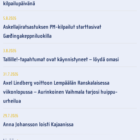
kilpailupäivänä
5.8.2026
Askellajiratsastuksen PM-kilpailut starttasivat
Gæðingakeppniluokilla
3.8.2026
Tallille!-tapahtumat ovat käynnistyneet – löydä omasi
31.7.2026
Axel Lindberg voittoon Lempäälän Ranskalaisessa
viikonlopussa – Aurinkoinen Vaihmala tarjosi huippu-
urheilua
29.7.2026
Anna Johansson loisti Kajaanissa