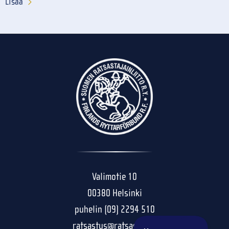
Lisää
Valimotie 10
00380 Helsinki
puhelin (09) 2294 510
ratsastus@ratsastus.fi