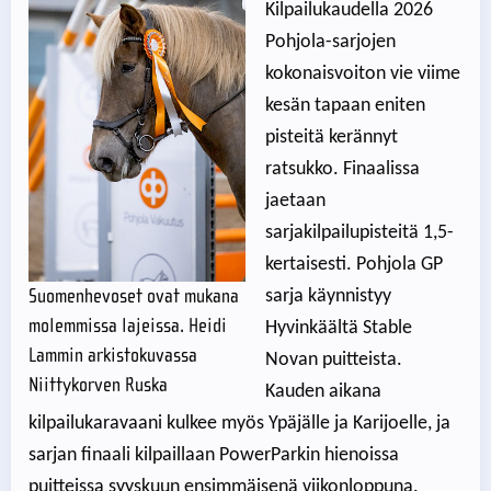
Kilpailukaudella 2026
Pohjola-sarjojen
kokonaisvoiton vie viime
kesän tapaan eniten
pisteitä kerännyt
ratsukko. Finaalissa
jaetaan
sarjakilpailupisteitä 1,5-
kertaisesti. Pohjola GP
Suomenhevoset ovat mukana
sarja käynnistyy
molemmissa lajeissa. Heidi
Hyvinkäältä Stable
Lammin arkistokuvassa
Novan puitteista.
Niittykorven Ruska
Kauden aikana
kilpailukaravaani kulkee myös Ypäjälle ja Karijoelle, ja
sarjan finaali kilpaillaan PowerParkin hienoissa
puitteissa syyskuun ensimmäisenä viikonloppuna.