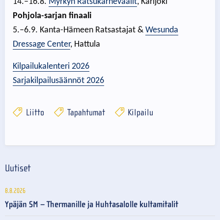
14.–16.8.
Myrkyn Ratsukarnevaalit
, Karijoki
Pohjola-sarjan finaali
5.–6.9. Kanta-Hämeen Ratsastajat &
Wesunda
Dressage Center
, Hattula
Kilpailukalenteri 2026
Sarjakilpailusäännöt 2026
Liitto
Tapahtumat
Kilpailu
Uutiset
8.8.2026
Ypäjän SM – Thermanille ja Huhtasalolle kultamitalit