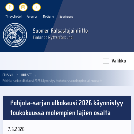
Yhteystiedot
Kalenteri
Medialle
Jäsenhuone
Suomen Ratsastajainliitto
Finlands Ryttarförbund
Valikko
ETUSIVU
UUTISET
Pohjola-sarjan ulkokausi 2026 käynnistyy toukokuussa molempien lajien osalta
Pohjola-sarjan ulkokausi 2026 käynnistyy
toukokuussa molempien lajien osalta
7.5.2026