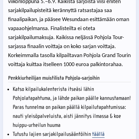
viikonloppuna 5.–6.9. Kaikista sarjoista viisi eniten
sarjakilpailupisteitä kerännyttä ratsastajaa saa
finaalipaikan, ja pääsee Wesundaan esittämään oman
vapaaohjelmansa. Finalisteilta ei oteta
sarjakilpailumaksuja. Kaikissa neljässä Pohjola Tour-
sarjassa finaalin voittaja on koko sarjan voittaja.
Korkeimmalla tasolla kilpailtavan Pohjola Grand Tourin
voittaja kuittaa itselleen 1000 euroa palkintorahaa.
Penkkiurheilijan muistilista Pohjola-sarjoihin
Katso kilpailukalenterista itseäsi lähin
Pohjolatapahtuma, ja lähde paikan päälle kannustamaan!
Paras tunnelma on paikan päällä kilpailutapahtumissa:
nauti yleisöpalveluista, aisti jännitys ilmassa & koe
huippu-urheilun huuma
Tutustu lajien sarjakilpailusääntöihin
täällä