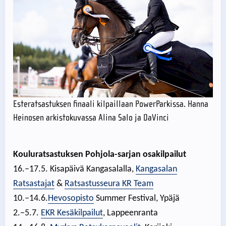
Esteratsastuksen finaali kilpaillaan PowerParkissa. Hanna
Heinosen arkistokuvassa Alina Salo ja DaVinci
Kouluratsastuksen Pohjola-sarjan osakilpailut
16.–17.5. Kisapäivä Kangasalalla,
Kangasalan
Ratsastajat
&
Ratsastusseura KR Team
10.–14.6.
Hevosopisto
Summer Festival, Ypäjä
2.–5.7.
EKR Kesäkilpailut
, Lappeenranta