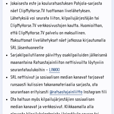
Jokaisesta este ja kouluratsastuksen Pohjola-sarjasta
näet ClipMyHorse.TV tuottaman livelähetyksen.
Lähetyksiä voi seurata liiton, kilpailujärjestäjän tai
ClipMyHorse.TV verkkosivustojen kautta. Huomioithan,
että ClipMyHorse.TV palvelu on maksullinen.
Maksuttomat livelähetykset näet jatkossa kirjautumalla
SRL Jäsenhuoneelle
Sarjakilpailutilanne päivittyy osakilpailuiden jälkeisenä
maanantaina Ratsastajainliiton nettisivuilta löytyviin
seurantataulukoihin –
LINKKI
SRL nettisivut ja sosiaalisen median kanavat tarjoavat
runsaasti kulissien takanamateriaalia sarjasta, ota
seurantaan erityisesti
@ratsastajainliitto
Instagram tili
Ota haltuun myös kilpailujärjestäjien sosiaalisen
median kanavat ja verkkosivut. Klikkaamalla alla