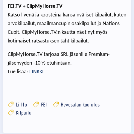
FEI.TV
+ ClipMyHorse.TV
Katso livenä ja koosteina kansainväliset kilpailut, kuten
arvokilpailut, maailmancupin osakilpailut ja Nations
Cupit. ClipMyHorse.TV:n kautta näet nyt myös
kotimaiset ratsastuksen tähtikilpailut.
ClipMyHorse.TV tarjoaa SRL jäsenille Premium-
jäsenyyden -10 % etuhintaan.
Lue lisää:
LINKKI
Liitto
FEI
Hevosalan koulutus
Kilpailu