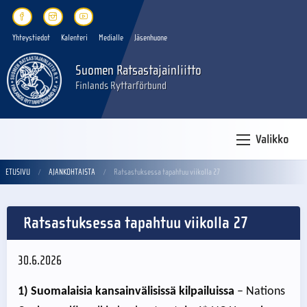
Yhteystiedot
Kalenteri
Medialle
Jäsenhuone
Suomen Ratsastajainliitto
Finlands Ryttarförbund
Valikko
ETUSIVU
AJANKOHTAISTA
Ratsastuksessa tapahtuu viikolla 27
Ratsastuksessa tapahtuu viikolla 27
30.6.2026
1) Suomalaisia kansainvälisissä kilpailuissa
– Nations