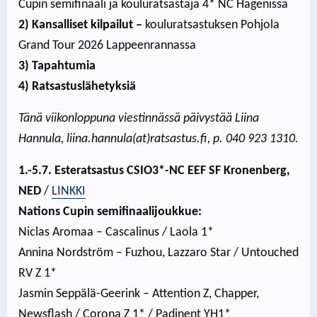
Cupin semifinaali ja kouluratsastaja 4* NC Hagenissa
2) Kansalliset kilpailut –
kouluratsastuksen Pohjola
Grand Tour 2026 Lappeenrannassa
3) Tapahtumia
4) Ratsastuslähetyksiä
Tänä viikonloppuna viestinnässä päivystää Liina
Hannula, liina.hannula(at)ratsastus.fi, p. 040 923 1310.
1.-5.7. Esteratsastus CSIO3*-NC EEF SF Kronenberg,
NED
/
LINKKI
Nations Cupin semifinaalijoukkue:
Niclas Aromaa – Cascalinus / Laola 1*
Annina Nordström – Fuzhou, Lazzaro Star / Untouched
RV Z 1*
Jasmin Seppälä-Geerink – Attention Z, Chapper,
Newsflash / Corona Z 1* / Padinent YH1*