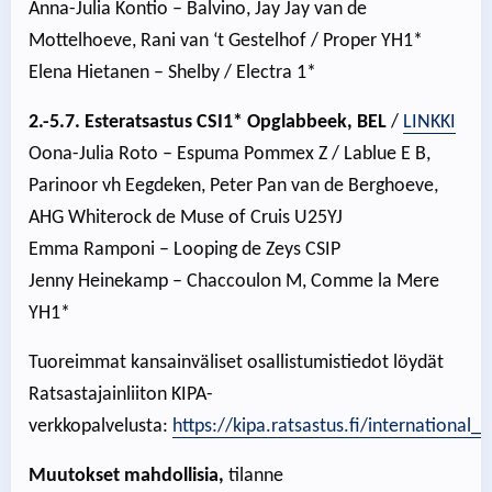
Anna-Julia Kontio – Balvino, Jay Jay van de
Mottelhoeve, Rani van ‘t Gestelhof / Proper YH1*
Elena Hietanen – Shelby / Electra 1*
2.-5.7. Esteratsastus CSI1* Opglabbeek, BEL
/
LINKKI
Oona-Julia Roto – Espuma Pommex Z / Lablue E B,
Parinoor vh Eegdeken, Peter Pan van de Berghoeve,
AHG Whiterock de Muse of Cruis U25YJ
Emma Ramponi – Looping de Zeys CSIP
Jenny Heinekamp – Chaccoulon M, Comme la Mere
YH1*
Tuoreimmat kansainväliset osallistumistiedot löydät
Ratsastajainliiton KIPA-
verkkopalvelusta:
https://kipa.ratsastus.fi/international_e
Muutokset mahdollisia,
tilanne