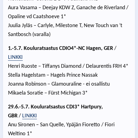
Aura Vasama – Deejay KDW Z, Ganache de Riverland /
Opaline vd Caatshoeve 1*
Juulia Jyläs – Carlyle, Milestone T, New Touch van ’t
Santbosch (varalla)
1.-5.7. Kouluratsastus CDIO4*-NC Hagen, GER
/
LINKKI
Henri Ruoste – Tiffanys Diamond / Delaurentis FRH 4*
Stella Hagelstam – Hagels Prince Nassak
Joanna Robinson – Glamouraline - ei osallistu
Mikaela Soratie – Fürst Michigan 3*
29.6.-5.7. Kouluratsastus CDI3* Hartpury,
GBR
/
LINKKI
Anu Sironen – San Quelle, Ypäjän Fioretto / Fiori
Weltino 1*