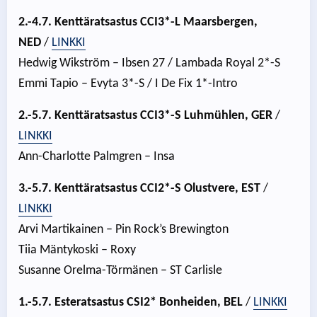
2.-4.7.
Kenttäratsastus CCI3*-L Maarsbergen,
NED
/
LINKKI
Hedwig Wikström – Ibsen 27 / Lambada Royal 2*-S
Emmi Tapio – Evyta 3*-S / I De Fix 1*-Intro
2.-5.7. Kenttäratsastus CCI3*-S Luhmühlen, GER
/
LINKKI
Ann-Charlotte Palmgren – Insa
3.-5.7. Kenttäratsastus CCI2*-S Olustvere, EST
/
LINKKI
Arvi Martikainen – Pin Rock’s Brewington
Tiia Mäntykoski – Roxy
Susanne Orelma-Törmänen – ST Carlisle
1.-5.7. Esteratsastus CSI2* Bonheiden, BEL
/
LINKKI