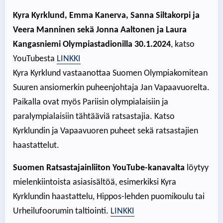
Kyra Kyrklund, Emma Kanerva, Sanna Siltakorpi ja
Veera Manninen sekä Jonna Aaltonen ja Laura
Kangasniemi Olympiastadionilla 30.1.2024
, katso
YouTubesta
LINKKI
Kyra Kyrklund vastaanottaa Suomen Olympiakomitean
Suuren ansiomerkin puheenjohtaja Jan Vapaavuorelta.
Paikalla ovat myös Pariisin olympialaisiin ja
paralympialaisiin tähtääviä ratsastajia. Katso
Kyrklundin ja Vapaavuoren puheet sekä ratsastajien
haastattelut.
Suomen Ratsastajainliiton YouTube-kanavalta
löytyy
mielenkiintoista asiasisältöä, esimerkiksi Kyra
Kyrklundin haastattelu, Hippos-lehden puomikoulu tai
Urheilufoorumin taltiointi.
LINKKI