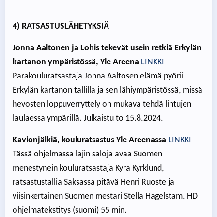
4) RATSASTUSLÄHETYKSIÄ
Jonna Aaltonen ja Lohis tekevät usein retkiä Erkylän
kartanon ympäristössä, Yle Areena
LINKKI
Parakouluratsastaja Jonna Aaltosen elämä pyörii
Erkylän kartanon tallilla ja sen lähiympäristössä, missä
hevosten loppuverryttely on mukava tehdä lintujen
laulaessa ympärillä. Julkaistu to 15.8.2024.
Kavionjälkiä, kouluratsastus Yle Areenassa
LINKKI
Tässä ohjelmassa lajin saloja avaa Suomen
menestynein kouluratsastaja Kyra Kyrklund,
ratsastustallia Saksassa pitävä Henri Ruoste ja
viisinkertainen Suomen mestari Stella Hagelstam. HD
ohjelmatekstitys (suomi) 55 min.