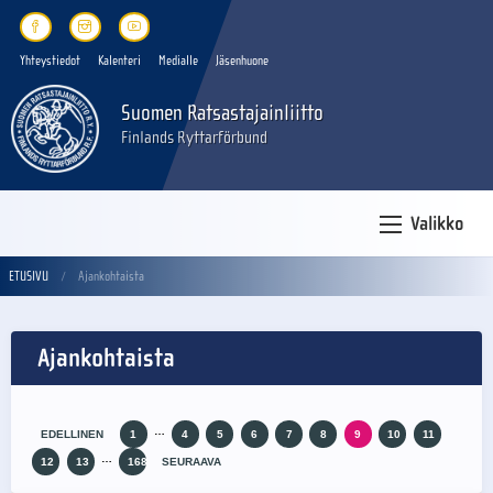
Yhteystiedot
Kalenteri
Medialle
Jäsenhuone
Suomen Ratsastajainliitto
Finlands Ryttarförbund
Valikko
ETUSIVU
Ajankohtaista
Ajankohtaista
…
EDELLINEN
1
4
5
6
7
8
9
10
11
…
12
13
168
SEURAAVA