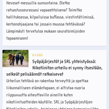
Hevoset-messuilla sunnuntaina. Oletko
ratsastusseurassasi vapaaehtoisena? Toimitko
hallituksessa, kilpailuissa buffassa, viestintätiimissä,
kerhonohjaajana tai jossain muussa tehtävässä?
Lämpimästi tervetuloa mukaan seuratoimijoiden
tapaamiseen!
8.4.2026
Syöpäjärjestöt ja SRL yhteistyössä:
Nikotiiniton urheilu ei synny itsestään,
selkeät pelisäännöt ratkaisevat
Urheilun tehtävä on rakentaa terveyttä ja opettaa
liikunnalliseen elämäntapaan, ei altistaa nuoria
riippuvuutta aiheuttaville aineille kuten
nikotiinituotteiden käytölle. SRL ja Syöpäjärjestöjen