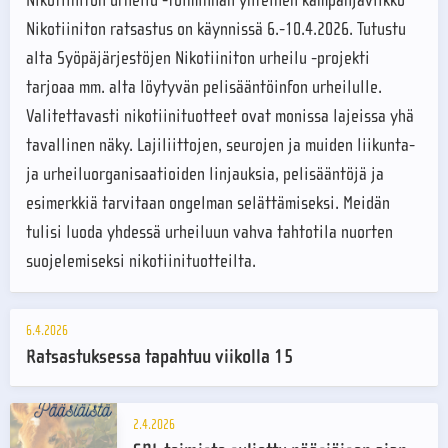
Nikotiiniton urheilu -toiminnan yhteinen kampanjaviikko
Nikotiiniton ratsastus on käynnissä 6.-10.4.2026. Tutustu
alta Syöpäjärjestöjen Nikotiiniton urheilu -projekti
tarjoaa mm. alta löytyvän pelisääntöinfon urheilulle.
Valitettavasti nikotiinituotteet ovat monissa lajeissa yhä
tavallinen näky. Lajiliittojen, seurojen ja muiden liikunta-
ja urheiluorganisaatioiden linjauksia, pelisääntöjä ja
esimerkkiä tarvitaan ongelman selättämiseksi. Meidän
tulisi luoda yhdessä urheiluun vahva tahtotila nuorten
suojelemiseksi nikotiinituotteilta.
6.4.2026
Ratsastuksessa tapahtuu viikolla 15
2.4.2026