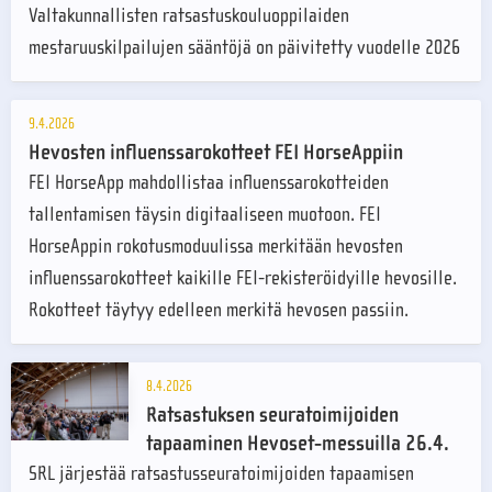
Valtakunnallisten ratsastuskouluoppilaiden
mestaruuskilpailujen sääntöjä on päivitetty vuodelle 2026
9.4.2026
Hevosten influenssarokotteet FEI HorseAppiin
FEI HorseApp mahdollistaa influenssarokotteiden
tallentamisen täysin digitaaliseen muotoon. FEI
HorseAppin rokotusmoduulissa merkitään hevosten
influenssarokotteet kaikille FEI-rekisteröidyille hevosille.
Rokotteet täytyy edelleen merkitä hevosen passiin.
8.4.2026
Ratsastuksen seuratoimijoiden
tapaaminen Hevoset-messuilla 26.4.
SRL järjestää ratsastusseuratoimijoiden tapaamisen