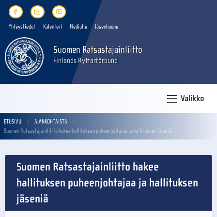
Yhteystiedot
Kalenteri
Medialle
Jäsenhuone
Suomen Ratsastajainliitto
Finlands Ryttarförbund
Valikko
ETUSIVU
AJANKOHTAISTA
Suomen Ratsastajainliitto hakee hallituksen puheenjohtajaa ja hallituksen jäseniä
Suomen Ratsastajainliitto hakee
hallituksen puheenjohtajaa ja hallituksen
jäseniä