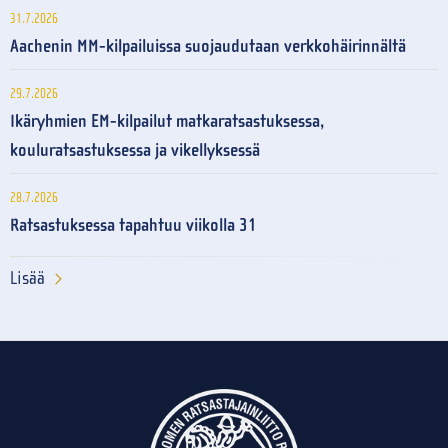
31.7.2026
Aachenin MM-kilpailuissa suojaudutaan verkkohäirinnältä
29.7.2026
Ikäryhmien EM-kilpailut matkaratsastuksessa,
kouluratsastuksessa ja vikellyksessä
28.7.2026
Ratsastuksessa tapahtuu viikolla 31
Lisää