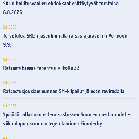
SRL:n hallitusvaalien ehdokkaat esittäytyvät torstaina
6.8.2026
5.8.2026
Tervetuloa SRL:n jäsenhinnalla ratsastajaraveihin Vermoon
9.9.
5.8.2026
Ratsastuksessa tapahtuu viikolla 32
4.8.2026
Ratsastusjousiammunnan SM-kilpailut Jämsän raviradalla
4.8.2026
Ypäjällä ratkotaan esteratsastuksen Suomen mestaruudet –
viikonlopun kruunaa legendaarinen Finnderby
4.8.2026