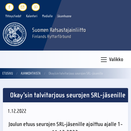
Yhteystiedot
Kalenteri
Medialle
Jäsenhuone
Suomen Ratsastajainliitto
Finlands Ryttarförbund
Valikko
ETUSIVU
AJANKOHTAISTA
Okay'sin talvitarjous seurojen SRL-jäsenille
Okay'sin talvitarjous seurojen SRL-jäsenille
1.12.2022
Joulun etuus seurojen SRL-jäsenille ajoittuu ajalle 1-