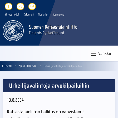
Yhteystiedot
Kalenteri
Medialle
Jäsenhuone
Suomen Ratsastajainliitto
Finlands Ryttarförbund
Valikko
ETUSIVU
AJANKOHTAISTA
Urheilijavalintoja arvokilpailuihin
Urheilijavalintoja arvokilpailuihin
13.8.2024
Ratsastajainliiton hallitus on vahvistanut